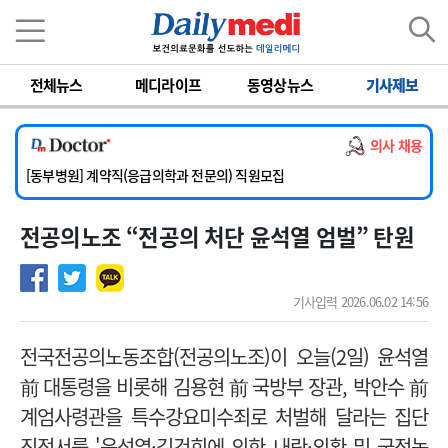
이름
비밀번호
전체뉴스
메디라이프
동영상뉴스
기사제보
[서울아산병원] 2026년 하반기 인턴 모집
[영남대학교의료원] 마취통증의학과 임기제 임상의사 채용
의사 채용
[충남대학교병원] 소아청소년과(소아응급전담) 계약직 의사 공개채용
[동부병원] 계약직(응급의학과 전문의) 직원모집
[이대목동병원] 하반기 전공의(레지던트1년차) 모집
전공의노조 “전공의 처단 윤석열 엄벌” 탄원
[서울아산병원] 2026년 하반기 인턴 모집
[영남대학교의료원] 마취통증의학과 임기제 임상의사 채용
기사입력 2026.06.02 14:56
전국전공의노동조합(전공의노조)이 오늘(2일) 윤석열
前 대통령을 비롯해 김용현 前 국방부 장관, 박안수 前
계엄사령관을 특수강요미수죄로 처벌해 달라는 집단
진정서를 '윤석열·김건희에 의한 내란·외환 및 국정농