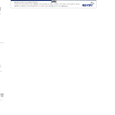
지
행
제
통
 보
원
 협
도
립중
할
두
한
이
조
있
외됐
결
제한
 기