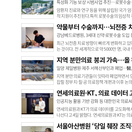
술 및 경영상 노하우를 보유한 기업’으로 재정
특성화 기능 보상 시범사업 추진…로봇수술
주차장업, 창고업, 운송업 등은 가업상속공제 
암환자 진료와 연구 등을 위해 설립된 국가 
적 지원이 추진된다.특히 로봇수술의 임상적 
정, 7개 암검진 권고안을 순차적으로 개정을 
약물부터 수술까지…뇌전증 치
보상 시범사업 지침’을 공개했다. 사업기간은 
진료 기능을 지속 유지 및 강화할 수 있도록
강남베드로병원, 3세대 신약·로봇수술 도입 등
에 특화돼 있어 상급종합병원 지정 요건을 충족
최근 뇌전증 치료 방향이 빠르게 변화하고 있다
는 것이다. 전 세계적으로 약 5000만 명, 국
대표적인 만성 뇌질환이다. 매년 2만 명 이상의
지역 분만의료 붕괴 가속…올
난치성 뇌전증 치료 인프라가 부족한 탓에 여
약물 치료 이상의 적극적 치료가 어렵다고 여
밀양 제일병원·제주 서해산부인과 폐업…醫,
뇌전증 진단 및 치료 인프라도 지속 확대..
지역 분만 의료기관들이 잇따라 폐업하면서 
잡힐 정부 지·필·공 의료정책 개편과 이후 논
원이 오는 8월 31일 진료를 중단, 9월에 
연세의료원-KT, 의료 데이터
이유로 설명했다. 특히 환자 감소에 따른 적자
해 온 지역 분만 인프라를 잃게 됐다.지난 20
인공지능 활용 기반 강화 등 대한민국 의료A
만의 구조적 한계를 극복하지 못했다.최근 제주
연세의료원과 KT가 의료 데이터를 고도화해서 
나선다고 4일 밝혔다. 연세의료원과 KT는 
협약을 체결했다. 협약식에는 금기창 연세의료원장
서울아산병원 ‘당일 췌장 조직
성형 AI를 비롯한 AI 기술이 빠르게 발전하면서