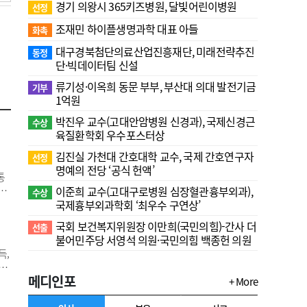
경기 의왕시 365키즈병원, 달빛어린이병원
선정
조재민 하이플생명과학 대표 아들
화촉
대구경북첨단의료산업진흥재단, 미래전략추진
동정
단·빅데이터팀 신설
류기성·이옥희 동문 부부, 부산대 의대 발전기금
기부
1억원
박진우 교수(고대안암병원 신경과), 국제신경근
수상
육질환학회 우수포스터상
김진실 가천대 간호대학 교수, 국제 간호연구자
선정
명예의 전당 ‘공식 헌액’
통
성
이준희 교수(고대구로병원 심장혈관흉부외과),
수상
국
국제흉부외과학회 ‘최우수 구연상’
며
국회 보건복지위원장 이만희(국민의힘)-간사 더
선출
이번
불어민주당 서영석 의원·국민의힘 백종헌 의원
득,
위
메디인포
부
+ More