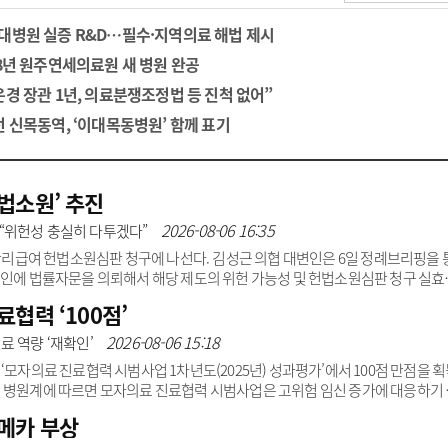
광고안내
대병원 실증 R&D…필수·지역의료 해법 제시
28년 원주연세의료원 새 병원 완공
은경 장관 1년, 의료분쟁조정법 등 진척 없어”
선 신목동역, ‘이대목동병원’ 함께 표기
법소원’ 추진
2026-08-06 16:35
“위헌성 충실히 다투겠다”
급여 헌법소원심판 청구에 나선다. 김성근 의협 대변인은 6일 정례브리핑을 
법인에 법률자문을 의뢰해서 해당 제도의 위헌 가능성 및 헌법소원심판 청구 실효
 관리급여 제도가 의료인 진료 자율성과 환자 치료 선택권을 과도하게 제한하고, 
협력 ‘100점’
 판단했다”고 덧붙였다.김 대변인은 “이에 헌법소원심판 청구를 추진하고 있다”
인 진료 자율성 등 헌법상 기본권 보호를 위한 절차”라고 재차 강조했다. 협회는 
2026-08-06 15:18
료 역량 ‘재확인’
 전문성과 경험을 기준으로 법무법..
모자의료 진료협력 시범사업 1차년도(2025년) 성과평가’에서 100점 만점을 획
 병원계에 따르면 모자의료 진료협력 시범사업은 고위험 임신 증가에 대응하기 
의료서비스를 받을 수 있도록 권역별 의료기관 간 협력체계를 구축하는 보건복지
메카 부상
분만 상황에서 고위험 산모를 신속하게 상급의료기관으로 연계하는 것이 핵심이