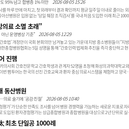
 데이터는 형태와 구조가 다양해 AI가 바로 활용하기 어려운 경우가 많다. 이에 
2026-08-05 15:26
도 95% 넘고 합병증 1% 미만
를 하루 만에 마치고, 첫 외래부터 결과 확인까지 평균 일주일 이내로 줄이는 
병원은 입원 없는 ‘당일 췌장 조직검사’를 국내 처음 도입한 이래 최근 100
5%에 달했으며, 합병증 발병률은 1% 미만이었다.췌장암은 우리나라 암 발생률 8
방의료 소멸 초래”
%에 불과하다. 대부분 수술조차 어려운 상태로 발견되기 때문에 조기 진단과 신속
진단하기 위해 주로 ‘초음파 내시경 유도하 췌장 조직검사’를 시행한다. 내시경 
2026-08-05 12:29
 아닌 운영병상 기준”
주변 장기를 관찰하고, 가..
‘간호법’ 개정안이 국회 본회의만 남겨놓고 있는 가운데 지방 중소병원들이 “지
 대한종합병원협회는 5일 성명을 통해 “간호인력 법제화 추진을 즉각 중단하고 
이번 간호법 개정안은 보건복지부 장관이 환자의 특성과 중증도, 의료기관 종별, 
어 진행
치기준을 정하는 것이다. 또한 의료기관별 간호사 배치 현황을 의무적으로 공개
 강제력을 높이는 내용을 담고 있다.협회에 따르면 지방 중소병원은 만성적 구인
오카의사회 간호전문학교 간호학생과 관계자 52명을 초청해 화성의과학대학교
 운영하는 등 생..
이번 팸투어는 한국의 선진 간호교육과 환자 중심 의료시스템을 체험하고 양국 
됐다.방문단은 화성의과학대학교 간호학과를 방문해 최신 실습시설과 교육환경을
 이어 국제진료센터 소개와 간호교육팀이 진행한 심폐소생술(CPR) 교육, 의료
료현장을 이해하고 의료서비스 운영체계를 살펴봤다.또한 외국인 전용 병동 등 
대 동산병원
환자 중심 의료서비스를 확인하는 시간을 가졌다. 강승일 병원..
2026-08-05 10:40
…의료 술기에 ‘공감·친절’
험평가’가 단순한 만족도 조사를 넘어 병원 경쟁력을 가늠하는 새로운 지표로 자
으로 도입된 환자경험평가는 상급종합병원과 종합병원을 대상으로 2년 단위로 실
 관심도 높아지고 있다.특히 2021년부터는 요양급여 적정성 평가 항목에 포함됐
 최초 단일공 1000례
관 전체로 확대되면서 평가 영향력은 더욱 커졌다.흥미로운 점은 지난 5차례 평가