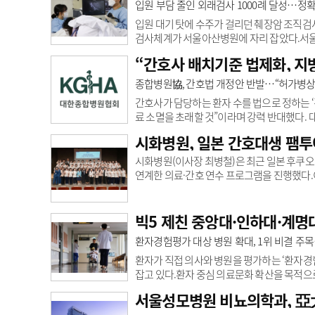
터의 가치가 더욱 높아지고 있다. 그러나 의료
입원 부담 줄인 외래검사 1000례 달성…정확
데이터를 체계적으로 표준화·구조화하고..
입원 대기 탓에 수주가 걸리던 췌장암 조직검사
검사체계가 서울아산병원에 자리 잡았다.서울아산
를 달성했다고 5일 밝혔다. 진단 정확도는 9
“간호사 배치기준 법제화, 지
를 차지할 만큼 흔하지만, 5년 생존율은 17
치료가 중요하다. 췌장 병변을 확인하고 암을 
종합병원協, 간호법 개정안 반발…“허가병상
부분에 장착된 초음파를 이용해 췌장을 비롯한 
간호사가 담당하는 환자 수를 법으로 정하는 
료 소멸을 초래할 것”이라며 강력 반대했다.
적인 대안을 마련하라”고 국회에 촉구했다. 
시화병원, 일본 간호대생 팸투
무조 및 간호단위별 여건을 고려해 간호사 배
게 하고, 이를 의료기관 평가에 반영해 법적
시화병원(이사장 최병철)은 최근 일본 후쿠
재정난에 시달리며 이미 병동을 폐쇄하거나 축소
연계한 의료·간호 연수 프로그램을 진행했다.
료·간호 분야의 교류를 확대하기 위해 마련
견학하고 재학생들과 교류하는 시간을 가졌다.
및 현직 간호사와의 질의응답을 통해 한국 의
빅5 제친 중앙대·인하대·계명
요 시설을 둘러보며 국제진료 운영 시스템과 
환자경험평가 대상 병원 확대, 1위 비결 주목
환자가 직접 의사와 병원을 평가하는 ‘환자경
잡고 있다.환자 중심 의료문화 확산을 목적
되며, 평가 결과가 전면 공개되는 만큼 병원계
서울성모병원 비뇨의학과, 亞太
제6기 평가는 100병상 이상 병원급 의료기