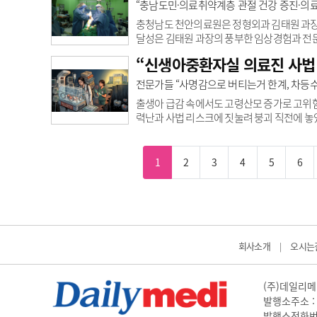
를 실시간으로 정밀하게 확인할 수 있다. 이에
“충남도민·의료취약계층 관절 건강 증진·의료
도움을 준다.또 환자를 움직이지 않은 채 ..
충청남도 천안의료원은 정형외과 김태원 과장이
달성은 김태원 과장의 풍부한 임상경험과 전
는 성과”라며 “지역거점 공공병원에서도 고난
“신생아중환자실 의료진 사법 
다. 인공관절 치환술은 퇴행성관절염 등으로 
공관절로 대체하는 수술이다. 환자 연령과 관
전문가들 “사명감으로 버티는거 한계, 차등수
통증관리 및 체계적인 재활치료가 중요하다.김
출생아 급감 속에서도 고령산모 증가로 고위험
력난과 사법 리스크에 짓눌려 붕괴 직전에 놓였
에는 위태로운 진료현장을 온몸으로 지탱하고
책 대안을 청취했다. [편집자주]저출산 기조
생명의 최전선인 신생아중환자실(NICU)은 
1
2
3
4
5
6
인력난이 겹치며 이미 한계를 넘어섰다고 절규
회사소개
오시는
|
(주)데일리메디
발행소주소 : 
발행소전화번호 