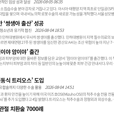
서울아산병원·삼성서울병원·세브란스병원·서울대병원 등 이른바 ‘빅5’가 아니라
2026-08-05 06:35
보적인 임상 성과 달성
중앙대학교병원, 2차 평가에서는 순천향대학교 부천병..
습수술 분야 강자로 거듭나고 있다. 아시아·태평양 지역 최초로 단일공(SP)
 금자탑을 쌓으며 국내 비뇨의학 로봇수술의 새로운 가능성을 개척했다.서울성모
로 비뇨기 수술 1000례를 돌파했다고 3일 밝혔다. 이는 미국 외 지역에서는 전
 ‘쌍생아 출산’ 성공
학과의 실질적 경쟁력이 세계적 수준에 도달했음을 보여주는 대목이다.로봇과
봇수술 도입 초기 수술 정밀도를 높이기 위해 엄지손톱 크기의 종이학을 로봇으
2026-08-04 18:53
아청소년과 유기적 협진
00례의 수술 중 97%는 비..
가 인하대병원에서 무사히 쌍생아를 출산했다. 인하대병원이 지역 필수의료의 
면 제태연령 27주 된 쌍생아를 임신한 경산모 A씨는 조산 위험이 높아 지난 7
궁문 봉합술)을 받았다.하지만 같은 달 31일 오전 3시 30분께 5분 간격의 규칙
점이야 암이야’ 출간
시 기존 진료 병원은 신생아중환자실(NICU) 병상 부족으로 A씨를 수용할 수 없었
즉시 진료가 불가능한 상황이었다.119구급대와 구급상황관리센터는 수용 가능한
 피부암에 대한 올바른 정보를 담은 교양서 ‘점이야 암이야?’를 출간했다. 이 
A씨의 분만이 ..
하는지부터 피부암과의 차이 등 일반인의 눈높이에 맞춘 피부 건강 안내서다.우리 
에 문제가 없는 점이지만, 일부는 피부암과 감별이 필요하거나 지속적인 관찰이 
기는 쉽지 않아 작은 점의 변화만으로도 불안감을 느끼는 경우가 적잖다.김일환 
오랜 진료 경험과 연구를 바탕으로 이 책을 집필했다. 특히 한국인의 피부암은 
전동식 트리오스’ 도입
로 적용하기 보다 국내 환자..
2026-08-04 14:51
유합술까지 다양한 수술 활용
자 안전을 높이기 위해 미국 미즈호OSI(Mizuho OSI)의 척추수술 전용 전
e System)’를 추가 도입했다고 4일 밝혔다.트리오스는 척추수술과 정형외과 외상수술, 
다. 수술 중 다양한 자세 변경과 정밀 영상촬영이 가능해 의료진이 안전하고 정확
관절 치환술 7000례
-ray와 같은 영상장비를 360도 방향에서 자유롭게 사용할 수 있어 척추와 신경 