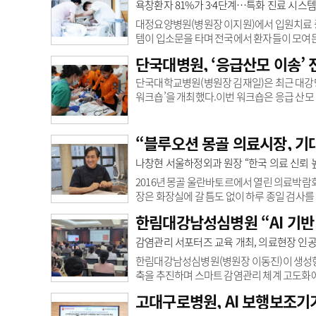
다. 인천 지역의 경우 권역모자의료센터인 길
욕창환자 81%가 3·4단계…특화 진료 시스
계를 구축했다. 길병원은 이번 평가에서 진료협력
대정요양병원(병원장 이지원)에서 입원치료 중인
템이 입소문을 타며 전국에서 환자들이 모여든 
나 뼈까지 손상된 3·4단계가 62명(80.5%)
단국대병원, ‘응급산모 이송’
지만 3·4단계는 치료가 까다롭고 완치까지 
하기 위해 의사·한의사·간호사·물리치료사·영
단국대학교병원(병원장 김재일)은 최근 대강당
가 매일 병실을 라운딩하며 환자 상태를 점검하
워크숍’을 개최했다.이번 워크숍은 응급 산모
의료진 간 협력체계를 강화하기 위해 마련됐
치료부 김종수 교수(산부인과)와 신생아치료
만 대응 방법과 신생아 소생술 등 응급 이송
“블루오션 몽골 의료시장, 기
모형을 활용해 구급대원들이 분만 진행부터 신생
나창현 서울하정외과 원장 “한국 의료 신뢰 
2016년 몽골 울란바토르에서 열린 의료박람
장은 화장실에 갈 틈도 없이 하루 종일 검사
으로 진료하는 의료기관이 필요하겠다는 생각이
한림대강남성심병원 “AI 기반
터 현지 병원과 협력해 하지정맥류 환자를 진
도 매달 약 일주일씩 현지를 찾을 정도로 애
감염관리 서포터즈 교육 개최, 의료현장 인
다. 한국 의료진에 대한 환자들의 신뢰와 수요
한림대강남성심병원(병원장 이동진)이 생성형 인
축을 추진하며 스마트 감염관리 체계 고도화
로 ‘AI와 감염관리: 생성형 AI 활용 스마트
고대구로병원, AI 보행보조기
교직원들이 자발적으로 참여, 역량을 강화하