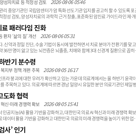
의하면서 공제 대상 업종을 기존보다 대폭 축소했다.이에 따라 병원과 약국, 마트
2026-08-06 05:46
·양성자치료 등 적정성 검토
대상에서 제외됐다. 반면 백년소..
암관리 중앙기관인 국립암센터가 암 특화 선도기관 입지를 공고히 할 수 있도록 포
적정성 검토, 양성자치료의 과학적 근거 창출, 표준화된 암진료 가이드라인 제·개
담당한다.5일 보건복지부(장관 정은경)는 이 같은 내용의 ‘국립암센터 특성화 기
료 패러다임 진화
오는 2028년 12월까지다.정부는 지난해 4월부터 국립암센터가 고도의 암 특성
 시범사업을 추진해 왔다.암분야에서는 상급종합병원 수준 역량을 갖추고 있으나,
2026-08-06 05:31
 환자 ‘삶의 질’ 개선
하지 못하고 있다는 지적에 따른 조치다.고..
. 신약과 정밀 진단, 수술 기법이 동시에 발전하면서 치료 분야가 전환기를 맞고
내 약 36만 명이 앓고 있는 뇌전증은 뇌졸중, 치매와 함께 3대 신경계 질환으로 꼽히
 신규 환자가 발생하며, 0세부터 100세까지 전 연령대에서 발병할 수 있다. 그
 하반기 분수령
전히 약물을 통한 발작 관리 중심의 질환으로 인식되는 경향이 짙다. 환자 스스로
기는 경우가 적지 않다.홍승봉 강남베드로병원 신경과 뇌전증·수면센터장은 “국
2026-08-05 16:17
 복지부 정책 개편 주목
인프라 붕괴에 대한 우려가 확산하고 있는 가운데 의료계에서는 올 하반기 윤곽
의를 주목하고 있다. 의료계에 따르면 경남 밀양시 유일한 분만 의료기관인 제일
폐업할 예정이다. 제일병원은 출생아 감소로 인한 분만율 급감과 경영상 이유 등을 폐
 고도화 협력
가 심각했던 것으로 파악된다.제일병원 폐업에 따라 밀양시는 지난 40여 년간 
13년 시설·장비비 10억원과 매년 운영비 5억원 등 재정 지원 노력에도 결국 지역 
2026-08-05 15:41
I 혁신·미래 경쟁력 확보
도..
인공지능(AI) 활용 기반을 강화하고, 대한민국 의료 AI 혁신과 미래 경쟁력 확
의료 데이터 활용 기반을 강화하고 대한민국 의료의 미래 경쟁력을 높이기 위한 업
과 김봉균 KT Enterprise부문장을 비롯한 주요 관계자가 참석했다. 최근 
검사’ 인기
 진료 기록, 검사 결과, 의료 영상, 연구 데이터 등 병원이 보유한 방대한 의료 데