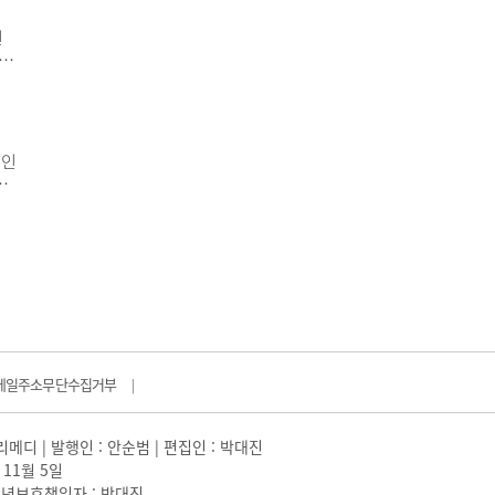
 데
번
주
인
 후
 인
번
 정
작
심한
메일주소무단수집거부
|
일리메디 | 발행인 : 안순범 | 편집인 : 박대진
 11월 5일
 |청소년보호책임자 : 박대진