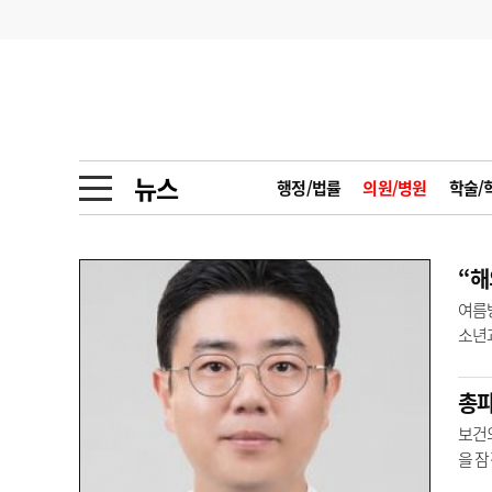
기부
모집
메디인포
인사
부음
오피니언
칼럼
건강정보
금주의 검색어
인물
초대석
피플
뉴스
행정/법률
의원/병원
학술/
1
의사인력 수급 추
동영상뉴스
2
성분명 처방
포토뉴스
포토뉴스
3
AI의료
여름
소년과
4
전공의 모집 결과
메디 Hospital
지역병원
중소병원
기관,
5
의사국시 합격률
인포메이션
행정처분
판례
보건
을 잠
학회·연수강좌
학회/연수강좌
행사
가 대