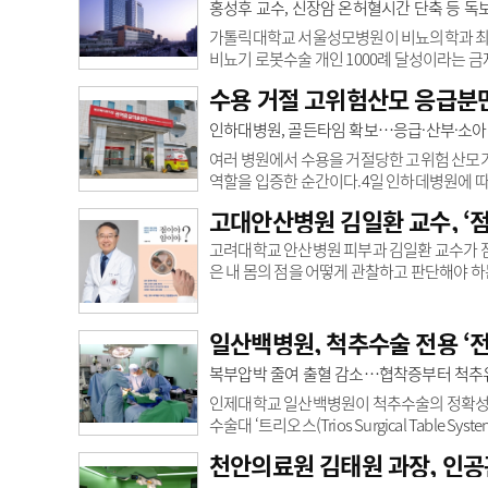
상급종합병원 중 전국 1위를 차지한 병원이 
홍성후 교수, 신장암 온허혈시간 단축 등 독
는 사실이다.실제로 2017년 첫 평가에서는 
가톨릭대학교 서울성모병원이 비뇨의학과 최소침
비뇨기 로봇수술 개인 1000례 달성이라는
은 비뇨의학과 홍성후 교수가 다빈치 SP 로봇으
수용 거절 고위험산모 응급분만
계적으로도 드문 사례로 서울성모병원 비뇨의
강경 등 최소침습수술 권위자인 홍 교수는 로
인하대병원, 골든타임 확보…응급·산부·소
접는 훈련을 반복해 온 일화로도 유명하다.총 10
여러 병원에서 수용을 거절당한 고위험 산모
역할을 입증한 순간이다.4일 인하데병원에 따르
22일 조산 예방을 위해 자궁경부원형결찰술(자
고대안산병원 김일환 교수, ‘
인 진통이 시작돼 119에 도움을 요청했다. 당
다른 의료기관 역시 병상 부족 등의 사유로 
고려대학교 안산병원 피부과 김일환 교수가 점과
원을 찾기 위해 의료기관과 협의를 이어갔지만, 
은 내 몸의 점을 어떻게 관찰하고 판단해야 
에는 누구나 많은 점이 있다. 대부분은 건강
된다. 그러나 일반인이 점과 피부암을 구별하
수는 이러한 일반인들의 불안감을 해소하고자 
일산백병원, 척추수술 전용 ‘
양인과 그 양상이 다른 만큼, 해외 기준을 그대
복부압박 줄여 출혈 감소…협착증부터 척추
인제대학교 일산백병원이 척추수술의 정확성과 환
수술대 ‘트리오스(Trios Surgical Tabl
상 유도 시술에 특화된 최신 전동식 수술대이
천안의료원 김태원 과장, 인공
게 수술할 수 있도록 설계됐다.특히 수술 중 X