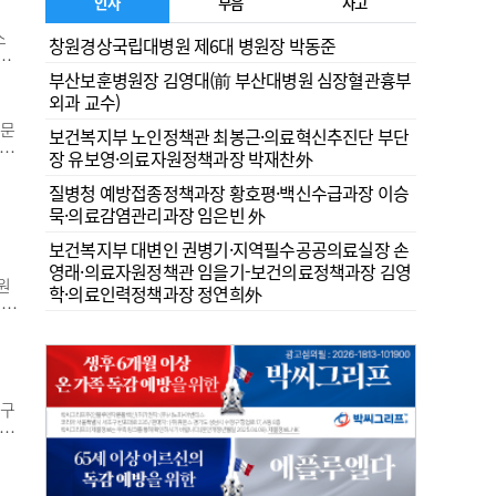
 체
인사
부음
사고
스
창원경상국립대병원 제6대 병원장 박동준
이
부산보훈병원장 김영대(前 부산대병원 심장혈관흉부
되
외과 교수)
담
전문
보건복지부 노인정책관 최봉근·의료혁신추진단 부단
원과
장 유보영·의료자원정책과장 박재찬外
산모
질병청 예방접종정책과장 황호평·백신수급과장 이승
급분
묵·의료감염관리과장 임은빈 外
실습
보건복지부 대변인 권병기·지역필수공공의료실장 손
영래·의료자원정책관 임을기-보건의료정책과장 김영
원
학·의료인력정책과장 정연희外
문적
년부
금
했
 구
상으
는
실