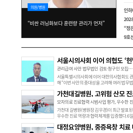
고객센터
회사소개
법적고지
의원/병원
인하
20
“비싼 러닝화보다 훈련량 관리가 먼저”
“정
9호
서울시의사회 이어 의협도 ‘헌
관리급여 사안 법무법인 검토·청구인 모집…
서울특별시의사회에 이어 대한의사협회도 관리
해 “이번 사안의 중대성을 고려해 여러 법무
을 검토했다”고 밝혔다.이어 “그 결과 정부의
가천대길병원, 고위험 산모 진료
민 기본권에도 중대한 영향을 미칠 수 있다는
“이는 환자 치료 선택권과 국민 재산권, 의료
모자의료 진료협력 시범사업 평가, 우수한 진
헌법소원 취지와 인용 가능성을 높일 수 있는
가천대 길병원(병원장 김우경)이 최근 발표된 ‘
우수한 진료 역량과 협력체계를 입증했다.6일
해 지역 내 산모와 신생아가 적시에 적절한 
대정요양병원, 중증욕창 치료 
사업이다. 갑작스러운 조기 진통이나 응급 