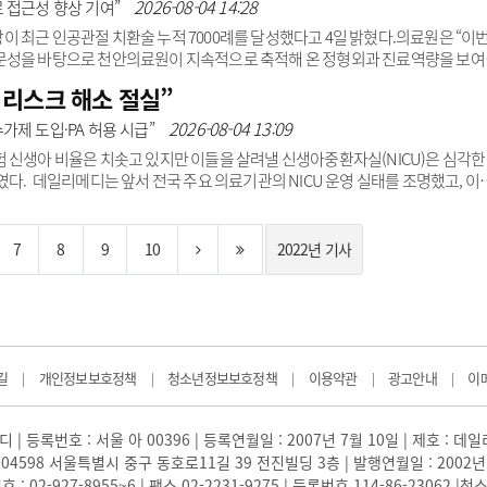
 따라 척추 고정나사 삽입이나 척추 변형 교정 등 고난도 수술의 정확도를 높이는
2026-08-04 14:28
 접근성 향상 기여”
 최근 인공관절 치환술 누적 7000례를 달성했다고 4일 밝혔다.의료원은 “이
문성을 바탕으로 천안의료원이 지속적으로 축적해 온 정형외과 진료역량을 보여
도 전문수술과 체계적인 수술 후 관리가 가능하다는 점을 입증했다”고 설명했
리스크 해소 절실”
관절이 심하게 손상돼 보행과 일상생활에 어려움을 겪는 환자의 손상된 관절을 
절 손상 정도, 기저질환, 전신상태 등을 종합적으로 평가한 수술계획과 함께 수술
2026-08-04 13:09
가제 도입·PA 허용 시급”
태원 과장은 환자 개개인의 상태에 적합한 수술방..
 신생아 비율은 치솟고 있지만 이들을 살려낼 신생아중환자실(NICU)은 심각한
다. 데일리메디는 앞서 전국 주요 의료기관의 NICU 운영 실태를 조명했고, 이
 있는 의료진의 절박한 호소를 바탕으로 파국을 막기 위한 실효적이고 근본적인
 속 고령 산모 증가로 고위험 신생아 집중치료의 중요성이 날로 커지고 있지만 정
차갑게 식어가고 있다.현장을 지키는 의료진은 불합리한 제도와 사법 리스크, 극
7
8
9
10
2022년 기사
한다.이들..
길
개인정보보호정책
청소년정보보호정책
이용약관
광고안내
이
|
|
|
|
|
 | 등록번호 : 서울 아 00396 | 등록연월일 : 2007년 7월 10일 | 제호 : 데
04598 서울특별시 중구 동호로11길 39 전진빌딩 3층 | 발행연월일 : 2002년
: 02-927-8955~6 | 팩스 02-2231-9275 | 등록번호 114-86-23062