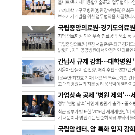
장(감염내과 교수)이 의료진 업무 효율성과 환자 
올비트앤·차세대융합기술硏과 업무협약…임
원 시스템을 소개했다.이 교수는 감염병 분야가
고려대학교 구로병원(병원장 민병욱)은 최근
보조기기 개발을 위한 업무협약을 체결했다.
조 역량, 차세대융합기술연구원의 연구 역량을
국립중앙의료원-경기도의료원 
상자원부 연구개발사업인 ‘보행 불편자 보행 
행에 어려움을 겪는 환자와 고령자의 안전하
지역 의료현장 인력 부족·진료공백 해소 등 
에서는 재활의학과 강석 교수가 연구에 참여한다
국립중앙의료원(원장 서길준)은 최근 경기도
밝혔다. 지역 공공병원에서 안정적인 의료인력
약을 통해 지역 의료공백 해소를 위한 공공
간납사 규제 강화…대학병원 ‘
추진한다.또 응급환자, 감염병, 재난 등 의
앙의료원의 응급·감염·재난에 대한 전문성과
서울아산·을지·순천향, 매각 추진…2027년
계획이다.의료취약계층을 위한 보건의료 안전망
[문수연·최진호 기자] 내년 말 특수관계인 
고 대학병원들의 지분 정리 움직임이 빨라지
데 이어 서울아산병원과 을지대의료원, 순천
가업상속 공제 ‘병원 제외’…
공개되지 않은 아주대병원과 동국대병원 역시
가 개정 의료기기법에 저촉되는 병원들의 경우
정부 ‘편법 상속’ 낙인에 병원계 충격…중
다.아주대병원도 준비…동국대는 이사회서 논의
최근 정부가 발표한 ‘2026년 세제개편안’이
기 때문이다.병원계는 단순히 세금 부담이 늘
정이라며 강하게 반발하고 있다. 특히 편법 
국립암센터, 암 특화 입지 강
정부 인식에 ‘의료의 공공성을 고려하지 않은