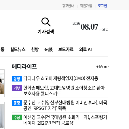
광고안내
회원가입
로그인
|
|
08.07
2026
금요일
기사검색
유통
월드뉴스
한방
e-談
보도자료
의료 AI
메디라이프
+ More
닥터나우 최고마케팅책임자(CMO) 전지웅
동정
한화손해보험, 고대안암병원 소아청소년 환아
기부
보호자용 웰니스키트
문수진 교수( 양산부산대병원 이비인후과), 미국
동정
지침·기준·평가
약제급여 심사 결과
공인 ‘RPSGT 자격’ 획득
이선영 교수(건국대병원 소화기내과), 스프링거
수상
네이처 ‘2026년 편집 공로상’