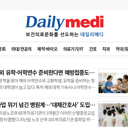
변경
사고
수첩
학회
의대/전공의
제약·바이오
의료기기/IT
간호
치과
약국/
계
6
관리급여 실시
7
지필공 지원책
“해외 유학·어학연수 준비한다면 예방접종도 체크”
8
수련환경 개선
방학을 맞아 해외 어학연수와 교환학생, 유학을 준비하는 청
 대학생이 늘고 있다. 특히 해외 대학 기숙사나 어학연수
9
의과대학 입시
 국제 캠프처럼 여러 사람이 함께 생활하는..
10
약가인하
총파업 위기 넘긴 병원계…‘대체간호사’ 도입 운영
유권해석
정책/통계
공시
의료노조와 65개 의료기관이 3개월간 이어진 산별중앙교섭
정 타결했다.지난달 노조 산하 103개 의료기관 총파업 위기
부분 현장·특성별 교섭 타결로 해소된 데 이어 ..