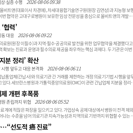
안전 향상을 위해 병원과 휴버(Huver)가 공동 개발 중인 AI 기반 항생제 처방 
2026-08-06 09:38
상·실증 수행
 전자의무기록(EMR..
 올비트앤(대표이사 차경애), 차세대융합기술연구원(원장 김연상)과 지능형 보
이번 협약은 고대구로병원이 보유한 임상 전문성을 중심으로 올비트앤의 개발·
 결합해 스마트 헬스케어 기술을 개발하기 위해 마련됐다.특히 세 기관은 산업
‘협력’
개선을 위한 지능형 보행 보조기기 개발’ 과제 수행에 주력하기로 했다.이를 통해
고 편리한 이동을 지원하는 기술을 개발하는 데 힘을 모을 예정이다.고대구로병
2026-08-06 09:22
공동 대응
. 강석 교수는 개발 과정에 임상 현장의 요구를 반영하고, 보행보조기기의 ..
의료원(원장 이필수)과 지역·필수·공공의료 발전을 위한 업무협약을 체결했다고
 확보는 진료과 운영과 필수의료 제공을 좌우하는 핵심 과제다. 두 기관은 이번
의료 인력을 양성하고 파견하면서 의료인력 지원에 필요한 전문분야 자문과 연구
지분 정리’ 확산
료현장의 대응 속도와 전문성이 중요한 상황에서도 두 기관의 역량을 연결한다. 국
 경기도의료원 지역 의료현장 경험을 바탕으로 필수의료 분야 대응역량을 강화
2026-08-06 06:11
말 시행 앞두고 대응 본격화
 강화와 지역사회 건강증진 사업을 함..
간접납품업체(간납사)와 의료기관 간 거래를 제한하는 개정 의료기기법 시행을 앞
고 있다.세브란스병원과 가톨릭중앙의료원(CMC)이 관련 간납업체 지분을 정리
향대병원도 매각 절차를 밟거나 추진하고 있다.여기에 아직 구체적인 매각 일정
세제 개편 후폭풍
 법 시행에 따른 대응을 준비 중인 것으로 확인됐다.의료계에서는 현행 지배구
 유예기간 내 지분 관계를 정리할 수밖에 없어 추가 매물이 잇따를 것으로 보고 
2026-08-06 05:52
소병원 존립까지 위협
5일 의료계에 따르면 아주대병원은 간납업체 대아와 관련, 개정 의..
 의료계에 적잖은 파장을 일으키고 있다. 가업상속 공제 대상에서 병원이 전격 제
어나는 수준을 넘어 의료기관 지속가능성과 지역의료 기반까지 위협할 수 있는 
상속 논란이 불거졌던 대형 베이커리 카페, 주차장 등과 병원을 동일 선상에서 배
화…“선도적 癌 진료”
 획일적 접근’이라는 비판이 거세다.정부는 이번 개편안에서 가업의 개념을 ‘전문