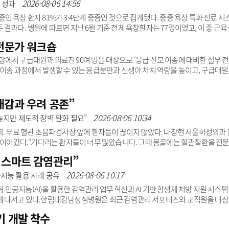
병원을 대표기관으로, 4개 중증 치료기관과 8개 분만 의료기관이 이 사업에 협력
2026-08-06 14:56
템 성과
 및 중증·응급 대응 분야 전..
 욕창 환자 81%가 3·4단계 중증인 것으로 집계됐다. 중증 욕창 특화 진료 시
결과다. 병원에 따르면 지난 6월 기준 전체 욕창환자는 77명이었고, 이 중 근육
으로 집계됐다. 욕창은 1~4단계로 분류된다. 1·2단계 욕창은 비교적 경증으로 분류
 전문가 워크숍
기간도 오래 걸려 중증환자에 속한다.대정요양병원은 이 같은 중증 욕창환자를 전
양사가 한 팀을 이루는 다학제 통합치료시스템을 운영하고 있다. 의사와 한의사
에서 구급대원과 의료진 90여 명을 대상으로 ‘응급 산모 이송에 대비한 실무 
고, 매주 욕창연..
 이송 과정에서 발생할 수 있는 응급분만과 신생아 처치 역량을 높이고, 구급대
다.워크숍은 이론과 실습 교육으로 나눠 진행됐으며, 권역모자의료센터 고위험
부 남은우 교수(소아청소년과)가 교육을 진행했다.이론 교육에서는 이송 중 응
 현장에서 반드시 숙지해야 할 핵심 내용을 다뤘다. 이어진 실습에서는 응급분만 
대감과 우려 공존”
아 출생, 제대 결찰, 분만 직후 신생아 관리까지..
2026-08-06 10:34
높지만 제도적 장벽 완화 필요”
회. 무료 혈관 초음파검사장 앞에 환자들이 끊이지 않았다. 나창현 서울하정외과 
를 이어갔다.“기다리는 환자들이 너무 많았습니다. 그때 몽골에는 혈관질환을 전
 들었죠.”의료봉사에서 시작된 나 원장의 몽골행은 올해로 10년째다. 2017
 스마트 감염관리”
료하고 수술하며, 몽골 외과 전문의들을 국내로 초청해 연수교육도 진행했다. 지
착과 열정이 여전하다.나 원장이 직접 경험한 몽골 의료시장은 기회와 장벽이 뚜렷
2026-08-06 10:17
공지능 활용 사례 공유
는 높지만, 의료기관 인허가와 외국인 의사면허 등..
공지능(AI)을 활용한 감염관리 업무 혁신과 AI 기반 항생제 처방 지원 시스템
에 나서고 있다.한림대강남성심병원은 최근 감염관리 서포터즈와 교직원을 대
워킹’ 특별 강연을 진행했다고 6일 밝혔다. 감염관리 서포터즈는 감염관리에 관심 있
기 개발 착수
고 감염예방 문화를 확산하는 실천 조직이다. 이번 강연에서는 이재갑 감염관리