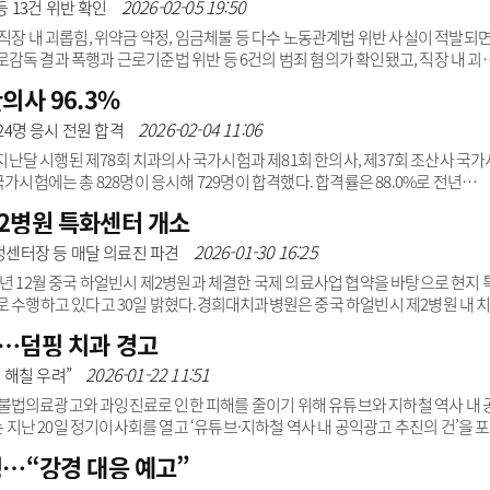
생 강연을 듣고 수석 강사로 영입하게 됐다”고 배경을 설명했다.김 대표는 치과위
2026-02-05 19:50
 13건 위반 확인
청구 팩컬티 및 공인강사와 네트워크 치과..
직장 내 괴롭힘, 위약금 약정, 임금체불 등 다수 노동관계법 위반 사실이 적발되
감독 결과 폭행과 근로기준법 위반 등 6건의 범죄 혐의가 확인됐고, 직장 내 괴
내려졌다.고용노동부는 5일 서울 강남 소재 A치과병원에 대한 특별근로감독 결과
의사 96.3%
을 계기로 시작됐으며, 조사 과정에서 폭언·폭행과 직장 내 괴롭힘 의혹이 추가 
 노동부는 근로기준법상 폭행, 위약예정 금지 위반, 근로·휴게시간 위반, 임
2026-02-04 11:06
 24명 응시 전원 합격
사 입건했다. ..
달 시행된 제78회 치과의사 국가시험과 제81회 한의사, 제37회 조산사 국가
가시험에는 총 828명이 응시해 729명이 합격했다. 합격률은 88.0%로 전년
의사 국가시험 수석 합격자는 전남대 치의학전문대학원 김성택 씨로 300점 만점에
2병원 특화센터 개소
는 779명이 응시해 750명이 합격했으며 합격률은 96.3%였다. 이는 전년(91.1
동신대 김수현 씨로 340점 만점에 311점을 획득했다.제37회 조산사 국가시험에는
2026-01-30 16:25
센터장 등 매달 의료진 파견
는 이대서울병원 이주화..
년 12월 중국 하얼빈시 제2병원과 체결한 국제 의료사업 협약을 바탕으로 현지 
로 수행하고 있다고 30일 밝혔다.경희대치과병원은 중국 하얼빈시 제2병원 내 
 및 운영에 힘써왔으며, 2024년 1월부터 김성훈 바이오급속교정센터장(의과
…덤핑 치과 경고
의료진을 파견 중이다.현재까지 1500명 이상의 고난도 치과교정 환자를 진료했
 통해 바이오급속교정의 핵심 술기와 진단·치료 노하우를 공유하며 현지 치과의사
2026-01-22 11:51
 해칠 우려”
 1월 24일에는 하얼빈시 제2병원 주관으로 개최한 ‘..
불법의료광고와 과잉진료로 인한 피해를 줄이기 위해 유튜브와 지하철 역사 내 
난 20일 정기이사회를 열고 ‘유튜브·지하철 역사 내 공익광고 추진의 건’을 포
다.치협은 최근 초저수가 덤핑 광고와 과잉진료 사례가 확산되면서 국민 피해 우려
칭…“강경 대응 예고”
을 높이고 올바른 치과 개원 문화 정착을 유도한다는 계획이다.유튜브 공익광고