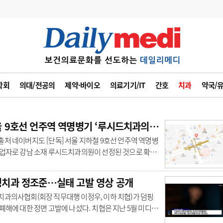
변경
사고
수첩
학회
의대/전공의
제약·바이오
의료기기/IT
간호
치과
약국/
계
6
관리급여 실시
7
지필공 지원책
서울 9호선 언주역 역명병기 ‘루시드치과의원’
8
수련환경 개선
처 네이버지도 [단독] 서울 지하철 9호선 언주역 역명병
사업자로 강남 소재 루시드치과의원이 선정된 것으로 확인
9
의과대학 입시
 역명병기는 기존 지하철..
10
약가인하
치과 정조준…실태 고발 영상 공개
유권해석
정책/통계
공시
치과의사협회(회장 직무대행 이정우, 이하 치협)가 덤핑
폐해에 대한 정면 고발에 나섰다. 치협은 지난 5월 미디어
 승격 개편된 치의신보TV팀이 6일(오늘)..