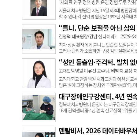
사 영역을 확장하고 있다.김영덕 원장은 국민
“치의료 연구·정책·병원 운영 경험 두루 갖춰
정 지원 및 시각장애인 개안수술 후원, 진료봉
서울대치과병원은 지난 15일 제8대 병원장에 
할 수 있다.김 신임 병원장은 1993년 서울
병원 기획담당과 홍보실장, 관악서울대치과
“틀니, 단순 보철물 아닌 삶의
장애인치과병원장을 역임했다.학계에서는 3D 
가받는다. SCI급 논문 100여 편을 발
2026-04
김영덕 대표원장(강남 심다치과)
회장직을 맡아왔다.보건정책 분야에서는 대
치아 상실 환자에게 틀니는 단순한 보철물이 
그러나 관리가 소홀하면 구강 점막질환을 비롯해
관’을 기본으로 의학적 관리 필요성이 제기된다
“성인 돌출입·주걱턱, 발치 없
식물 잔사가 쉽게 부착돼 세균의 온상이 될 수
가 포함돼 표면 손상을 유발할 수 있어 가급적
고대안암병원 이유선 교수팀, 비발치 교정 
야 세균 증식을 억제하고 구강 점막의 휴식을 도
고려대학교 안암병원 치과교정과 이유선 교수
팀은 뼈에 고정하는 장치인 구개판(MCPP),
체를 뒤로 이동시키는 치료법을 개발했다.연구
대구장애인구강센터, 4년 연속 
안면 비대칭, 앞니 개방교합이 동반된 20대 초
는 미니스크류를 적용했고, 두 번째 환자에게
경북대치과병원이 운영하는 대구권역장애인구강진
치료 결과, 첫 번째 환자는 위아래 치열이 충분
16개 권역센터 중 4년 연속 진료실적 1위를
과에서 다루기 힘든 고난도 진료를 수행하는
장애인 편의 및 노후안전시설 개선공사가 올해
편리한 환경에서 의료서비스를 이용할 수 있을
덴탈비서, 2026 데이터바우처
과는 중증 장애인 환자들의 구강 건강권 확보를