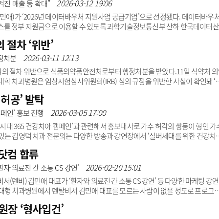
2026-03-12 19:06
겨진 매출 등 확대”
김민애)가 ‘2026년 데이터바우처 지원사업 공급기업’으로 선정됐다. 데이터바우
스를 정부 지원금으로 이용할 수 있도록 과학기술정보통신부 산하 한국데이터산
이번 선정은 덴탈비서의 치과 데이터 분석 역량을 정부 공공기관이 공식 인정했다는
 절차 ‘위반’
4월 설립된 치과 전문 데이터 구축·분석·마이닝 기업으로 현재 전국 150여개 치
 보험청구 관리 자동화 솔루션 캐치비(CatchB)와 환자 아웃바운드 자동관리솔
2026-03-11 12:13
 행정처분
마케팅 프로그램 웹비(WebB) 출시를..
의 절차 위반으로 식품의약품안전처로부터 행정처분을 받았다.11일 식약처 의
대학 치과병원은 임상시험심사위원회(IRB) 심의 규정을 위반한 사실이 확인돼 ‘
약품 임상시험 관리기준(GCP) 위반에 따른 조치다.식약처는 약사법 제34조의2 및
허공’ 발탁
관에 행정처분을 내렸다.다만 처분 수위는 경고로 업무정지나 과징금 등 추가 제재
시험 참여자의 안전이나 임상시험 데이터의 신뢰성에는 영향을 미치지 않는 사
2026-03-05 17:00
 캠페인’ 홍보 진행
4조의2에 따라 지정된 임상시험실시기관에 대해 정기..
세 시대 365 건강치아 캠페인’과 관련해서 홍보대사로 가수 허각의 쌍둥이 형인 가
있는 김영덕 치과 전문의는 다양한 방송과 강연장에서 ‘실버세대를 위한 건강치
 받고 있다.또한 현재 100세 시대를 위한 ‘100세 시대 365 건강치아 캠페인’
닷컴 합류
페인 홍보대사로 발탁된 가수 허공은 호소력 짙은 보이스와 섬세한 감성이 돋보
곡 ‘허공’에 이어 신곡 ‘아이야’를 발표하고 오는 3월 14일 홍대 인근 베짱이홀
2026-02-20 15:01
자·의료진 간 소통 CS 강연’
 ..
(덴비) 김민애 대표가 ‘환자와 의료진 간 소통 CS 강연’ 등 다양한 마케팅 강연
.대형 치과병원에서 덴탈비서 김민애 대표를 모르는 사람이 없을 정도로 프로그
트다.권영찬 교수는 “지난 2012년 CBS 방송에서 이호선 상담학 교수를 봤을
원장 ‘형사입건’
 듣고 똑같이 느꼈으며, 리틀 이호선으로 불릴 정도로 닮은 외모와 함께 치과위생