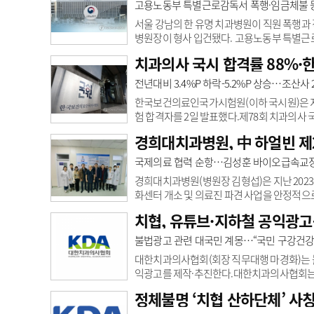
로 시작해서 기업 CEO까지 오른 김 대표 인
고용노동부 특별근로감독서 폭행·임금체불 등
로 시작해 지난 2012년 오스템임플란트 보험
서울 강남의 한 유명 치과병원이 직원 폭행과 
병원장이 형사 입건됐다. 고용노동부 특별근로
힘 등 추가 위반에 대해서도 과태료 처분이 
치과의사 국시 합격률 88%·한
발표했다. 이번 감독은 위약금 약정 관련 청원
기되면서 특별근로감독으로 확대됐다.감독 결과
전년대비 3.4%P 하락-5.2%P 상승…조산사
불 등 총 6건의 범죄 혐의를 확인해 병원장을 형
한국보건의료인국가시험원(이하 국시원)은 지난
험 합격자를 2일 발표했다.제78회 치과의사 국
(91.4%)보다 3.4%P 하락했다.이번 치과
경희대치과병원, 中 하얼빈 제
278.5점을 기록했다.제27회 한의사 국가시험에
보다 5.2%P 상승한 수치다. 수석 합격자는 
국제의료 협력 순항…김성훈 바이오급속교정
24명이 응시해 전원이 합격했다. 수석 합격자
경희대치과병원(병원장 김형섭)은 지난 2023
화센터 개소 및 의료진 파견 사업을 안정적으
종합검진센터와 바이오급속교정 특화센터 개소
치협, 유튜브·지하철 공익광고
문명원 부원장)을 중심으로 매월 정기적으로 
며, 정기적인 학술 강연 및 교육 프로그램을
불법광고 관련 대국민 계몽…“국민 구강건강
의 치료 역량 강화에도 기여하고 있다.특히 지난
대한치과의사협회(회장 직무대행 마경화)는 
익광고를 제작·추진한다.대한치과의사협회는 지
함한 총 10개 안건을 논의해 이같이 의결했
정체불명 ‘치협 산하단체’ 사
커지고 있다고 판단, 공익광고를 통해 경각심