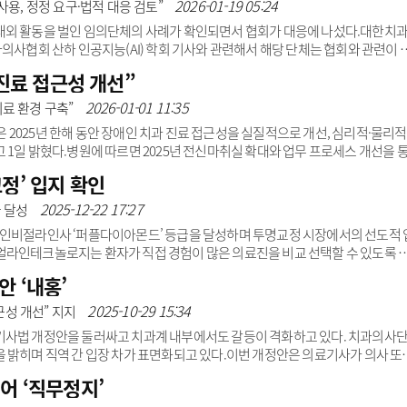
 고려해 짧은 동영상 형식으로 제작된다. 시청자 데이터 분석이 가능해 홍보 효
2026-01-19 05:24
사용, 정정 요구·법적 대응 검토”
.지하철 역사 내 공익광고는 치과 치료 이용 빈도가 높은 ..
대외 활동을 벌인 임의단체의 사례가 확인되면서 협회가 대응에 나섰다.대한치
의사협회 산하 인공지능(AI) 학회 기사와 관련해서 해당 단체는 협회와 관련이 
.해당 보도는 한국과 태국 치과계 간 AI 기반 학술 교류를 다루는 내용으로 특정 
료 접근성 개선”
나 치협은 이 단체가 정관에 따라 인준된 공식 분과학회 명단에 포함되지 않은 비공
근거해 설립된 법정단체로 1952년 국민의료법에 따라 창립됐으며 치과의사 자
2026-01-01 11:35
료 환경 구축”
 목적으로 활동하고 있다. 대한의사..
2025년 한해 동안 장애인 치과 진료 접근성을 실질적으로 개선, 심리적·물리적
 1일 밝혔다.병원에 따르면 2025년 전신마취실 확대와 업무 프로세스 개선을 
개월에서 4개월로 대폭 단축했다. 중증 장애인과 협조가 어려운 환자도 적시 안전
정’ 입지 확인
가다.서울지역 최초 시립 장애인 전문 치과병원인 서울특별시 장애인치과병원은 
있는 공공 치과의료 환경을 만들어가기 위해 노력하고 있다.특히 ‘장애인 환자와의
2025-12-22 17:27
급 달성
함으로써 이동에 대한 부담을 낮추고 보호자 동행이..
 인비절라인사 ‘퍼플다이아몬드’ 등급을 달성하며 투명교정 시장에서의 선도적 
얼라인테크놀로지는 환자가 직접 경험이 많은 의료진을 비교 선택할 수 있도록 
여하고 있다.국내 기준 ▲브론즈 ▲실버 ▲골드1 ▲골드2 ▲플래티넘 ▲플래티
 ‘내홍’
루다이아몬드 ▲레드다이아몬드 등 총 10개 등급으로 구분한다.아이디치과는
문성을 바탕으로 국내 최초 신설된 ‘퍼플다이아몬드’ 타이틀을 거머쥐었다.이번 
2025-10-29 15:34
접근성 개선” 지지
풍부한 임상 데이터와 다양한 부정교합 케이스 시술 노하우를 공식적으로 인정
기사법 개정안을 둘러싸고 치과계 내부에서도 갈등이 격화하고 있다. 치과의사
 밝히며 직역 간 입장 차가 표면화되고 있다.이번 개정안은 의료기사가 의사 또
현행 조항을 ‘지도 또는 처방·의뢰에 따라’로 변경하는 내용을 담고 있다. 의료현장
어 ‘직무정지’
순 의원과 국민의힘 최보윤 의원이 공동 발의했다.하지만 대한치과의사협회는