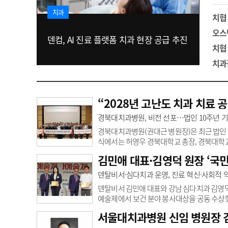
고객센터
회사소개
법적고지
치과
치협
오스
덴컴, AI 진료 플랫폼 치과 현장 공급 추진
치협
치과
“2028년 고난도 치과 치료 
경북대치과병원, 비전 선포…법인 10주년 
경북대치과병원(권대근 병원장)은 최근 법인 
식에서는 허영우 경북대학교 총장, 경북대학교
했다. 역대 병원장과 원로교수 등 주요인사 
김민애 대표·김영덕 원장 ‘국
석자들 간 화합의 시간을 가졌다.법인 10주
2028년 고난도 치과치료 공공기관이라는 새 비
덴탈비서·심다치과 운영, 진료 혁신·사회적 
→2025년 245억 원), 경영평가 등급 ..
덴탈비서 김민애 대표와 강남 심다치과 김영덕
예술제에서 보건 분야 봉사대상을 공동 수상했
축해 진료현장 혁신을 이끌고 있다. 특히 (
서울대치과병원 신임 병원장 
촉, 적극적으로 활동했다. 그는 협회와의 업