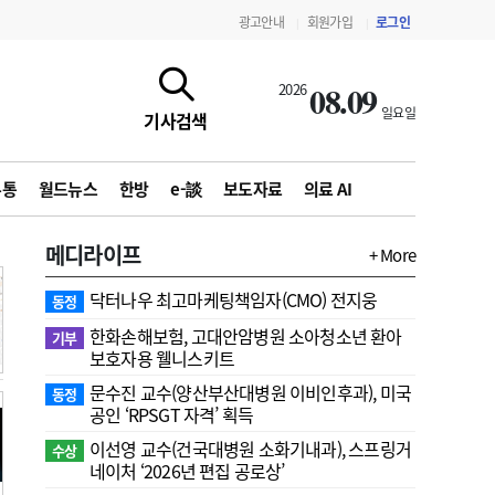
광고안내
회원가입
로그인
|
|
08.09
2026
일요일
기사검색
유통
월드뉴스
한방
e-談
보도자료
의료 AI
메디라이프
+ More
닥터나우 최고마케팅책임자(CMO) 전지웅
동정
한화손해보험, 고대안암병원 소아청소년 환아
기부
보호자용 웰니스키트
문수진 교수( 양산부산대병원 이비인후과), 미국
동정
지침·기준·평가
약제급여 심사 결과
공인 ‘RPSGT 자격’ 획득
이선영 교수(건국대병원 소화기내과), 스프링거
수상
네이처 ‘2026년 편집 공로상’