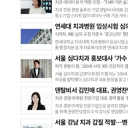
치과 데이터 분석 역량 인정…“EMR 기반 숨
치과 전문 경영 솔루션 기업 덴탈비서(대표 
중소기업·스타트업이 데이터 구매·가공 서비
업진흥원(K-DATA)이 운영하는 사업이다.
연세대 치과병원 임상시험 심의
면에서 의미가 있다.덴탈비서는 지난 2021년 
에 경영 솔루션을 공급하고 있다. 대표 제품은
식약처, IRB 심의 규정 미준수 ‘경고(1차)’
콜비(CallB)이며, 웹사이트 상위노출 자동화 
연세대학교 치과대학 치과병원이 임상시험 심
품 행정처분 공개 자료에 따르면 연세대 치과
고(1차)’ 처분을 받았다.처분은 약사법 및 의
서울 심다치과 홍보대사 ‘가수 
약품 등의 안전에 관한 규칙에 따라 해당 기
포함되지 않았다.식약처는 이번 처분이 임상
허각 쌍둥이 형, ‘100세 시대 365 건강치아
라고 설명했다.식약처 관계자는 “약사법 제3
서울 심다치과(김영덕 원장)가 펼치는 ‘100
허공을 발탁했다.심다치과 대표 원장을 맡고 
관리 노하우’ 강연을 진행하는 인기강사로 사랑을
덴탈비서 김민애 대표, 권영찬
진행하고 있다. 이번에 심다치과 치아 건강캠
는 가수로 알려져 있다.허공은 지난해 리메이크
치과 경영·마케팅 전문기업 대표 경력 활용 ‘환
단독 콘서트를 진행한다. 가수 허공은 “홍대 인근
치과 경영·마케팅 전문기업으로 알려진 덴탈비서
을 위해 권영찬닷컴의 수석 강사로 영입됐다
개발과 치과경영 마케팅 전문가로 유명한 컨설턴
서울 강남 치과 갑질 적발…병
의 신선한 충격을 최근 김민애 대표의 강연을