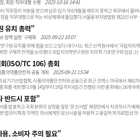
 훼손하고 국민 생명과 안전을 위협하는 법안”이라며 강하게 반발하고 있다. 치
2025-10-16 14:41
장, 회장 직무대행 수행
면허권자인 의료인 법적 책임과 감독 권한을 담은 핵심..
 직무정지 처분을 받으며 남은 임기 약 6개월을 채우지 못하고 회무에서 물러
 부회장을 직무대행으로 하는 비상체제에 돌입했다.서울동부지방법원 제21민사부
정 부회장 등 선출직 임원 전원의 직무를 즉시 정지한다고 결정했다. 이는 2023
 유치 총력”
재완·최치원 후보가 제기한 직무집행정지 가처분 신청에 따른 결과다. 법원은 소
다만 법원이 직접 직무대행을 선임해달라는 원고 측의 요청은 기각하고, 치협 정관
2025-09-22 10:07
홍보·정책 실현’ 구체화
따라 협회는 임명직 부회장 중 ..
구원 유치를 위해 힘을 모으고 있다.대구시는 최근 산격청사에서 ‘국립치의
 위한 구체적 전략을 논의했다.국립치의학연구원은 치의학 기초연구와 임상, 신
의 컨트롤타워로 국내 치과계가 오랫동안 염원해 온 과제다. 현재 의학·한의학 분
SO/TC 106) 총회
 분야만은 아직 독립적인 국립 연구원이 없는 상황이다.치과계는 국가 차원의 
하다고 꾸준히 주장해 왔으며, 지난해 12월에는 연구원 설립의 근거가 되는 법률
2025-09-21 15:34
식품의약품안전처 공동 개최
는 현재 타당성 조사와 기본계획 수립 용역을 진행 중이다.대구..
료기기산업협회, 식품의약품안전처와 공동으로 최근 코엑스 마곡에서 제61차
 총회를 개최했다.9월 14일부터 19일까지 6일간 진행된 이번 총회에는 26개국
에서 79명, 미국에서 39명, 독일에서 29명, 중국에서 21명, 주최국 한국에서 10
사 반드시 포함”
다.이번 총회에서는 치과재료, 치과용기구와 장비, 구강관리용품, 임플란트, 디지털
 심도있게 진행됐다.박태근 회장은 “12년 만에 다시 한국에서 개최된 행사였지
서를 발표하고 국회 본회의 상정을 앞둔 ‘문신사법’ 제정안에서 치과의사가 배
위상과 역량을 ..
이번 법안이 특정 직역인 의사에게만 문신시술을 허용하고 동일하게 의료법상 의
 차별이며 위헌적 요소가 있다고 주장했다.치협은 “치과의사는 얼굴 전반의 해
과 정밀한 봉합을 포함한 침습적·재건적 시술을 일상적으로 수행하는 전문 의료
탕으로 단순 미용 목적이 아닌 구순구개열 환자의 심미적 개선, 외상 후 안면부 
용, 소비자 주의 필요”
술을 활용해 왔다”고 덧붙였다.특히 치협은 “현장의 전..