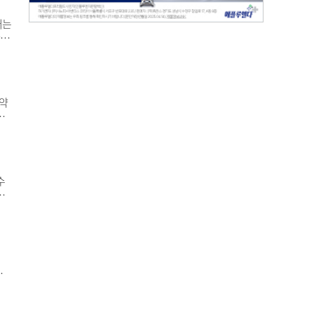
처는
 측
과
루션
약
경
 의
는
안이
수
아
을
이
에서
램
 때
사