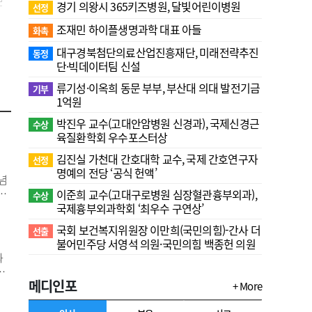
경기 의왕시 365키즈병원, 달빛어린이병원
선정
조재민 하이플생명과학 대표 아들
화촉
대구경북첨단의료산업진흥재단, 미래전략추진
동정
단·빅데이터팀 신설
류기성·이옥희 동문 부부, 부산대 의대 발전기금
기부
1억원
박진우 교수(고대안암병원 신경과), 국제신경근
수상
육질환학회 우수포스터상
김진실 가천대 간호대학 교수, 국제 간호연구자
선정
명예의 전당 ‘공식 헌액’
념
전
이준희 교수(고대구로병원 심장혈관흉부외과),
수상
 참
국제흉부외과학회 ‘최우수 구연상’
께
국회 보건복지위원장 이만희(국민의힘)-간사 더
선출
 원
불어민주당 서영석 의원·국민의힘 백종헌 의원
화
구
메디인포
 위
+ More
봉