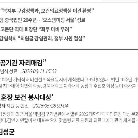
광고안내
 “복지부 구강정책과, 보건의료정책실 이관 환영”
템 중국법인 20주년…‘오스템미팅 서울’ 성료
 고문단·역대 회장단 “회무 마비 우려”
감염학회 “의원급 감염관리, 정부 지원 절실”
공공기관 자리매김”
2026-06-11 15:03
기념식 성료
10주년 기념식과 비전선포식을 동시에 개최했다고 9일 밝혔다. 법인 10주년 기
 치과대학 최연희 학장, 경북대학교 치과대학 동창회 추진호 회장 등이 축사를 
및 임직원들이 함께 자리했다. 특히 치과대학 동창회에서 행사 당일 오찬을 준비해
민훈장 보건 봉사대상’
년 비전선포식에는 권대근 병원장과 의사직, 보건직 등 다양한 직종의 직원들과 함
전을 선포했다. 이번 비전 재수립은 지난 10년간 의료수익 증가(2016년 166억
2026-05-28 09:04
약자 지원 등 헌신
 원장이 최근 서울 백범김구기념관에서 열린 2026 대한민국 국민훈장 대상 문
다.김민애 덴탈비서 대표는 환자 맞춤형 진료 지원과 의료데이터 관리 체계를 
사)한부모가정사랑회 후원 활동을 통해 사회적 약자 지원에 앞장서 왔고 홍보대사로
김성균
무협약을 통해 희극인과 문화예술인을 대상으로 구강 건강교육을 진행하며 의료 