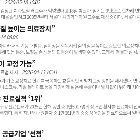
 구강건강 증진과 사회적 약자를 위한 봉사 활동을 꾸준히 이어왔다. 그는 한부
2026-05-18 10:02
”
사 등 다양한 사회공헌 활동을 펼쳐왔..
김성균 치과보철과 교수가 임명됐다고 18일 밝혔다. 임기는 3년으로, 한차례 연
대 치대을 졸업하고 2005년부터 서울대 치의학대학원 교수로 재직 중이다. 서울대
병원 건립준비단장, 미래발전추진단장 등을 거쳐 관악서울대치과병원장과 서울
 질 높이는 의료장치”
프린팅과 빅데이터 바이오융합, 인공지능(AI) 기반 치의료 연구 분야 전문가로
표했으며 대한구강악안면임플란트학회와 아시아치과보철학회, 대한치과보철학회 등에
-14 08:06
한치과의사협회 치과의료정책연구원 부원장과 건강보험심..
아니라 저작 기능과 발음, 심미성을 회복시켜 삶의 질을 높이는 중요한 의료장치
 잇몸 통증, 보철물 손상 등의 합병증이 발생할 수 있다. 그래서 ‘청결과 점검, 
.먼저 청결 관리는 세균 증식 억제와 구강 질환 예방에 큰 도움이 된다. 틀니는 
이 교정 가능”
 있다. 매일 전용 세정제와 틀니 칫솔을 사용해 세척해야 하며, 일반 치약은 연마
 사용을 자제해야 한다.또한 취침 전에는 틀니를 제거해 물이나 전용 용액에 담
2026-04-13 16:41
치료법 제시
울 수 있다.“틀니 관리 핵심..
가 기존 교정치료 한계를 극복하는 효율적인 비발치 교정 방법을 제시했다. 연
 미니스크류, 라말 플레이트 등을 다양하게 활용해 수술이나 발치 없이 위아래 치아
팀은 입술 돌출과 치아 돌출이 동반된 10대 후반 남성과 부정교합으로 주걱턱
진료실적 ‘1위’
반 남성 등 두 증례를 보고했다. 첫 번째 환자의 위턱에는 구개판(MCPP), 아래
는 아래턱 한쪽에 라말 플레이트, 다른 한쪽에 미니스크류를 통해 치료를 진행했
료센터가 2025년 한해 동안 총 1만5017명의 장애인 환자를 진료하며 전
히 후방으로 이동해 입술 ..
 기록했다. 특히 지난해 내원환자 중 1만661명의 중증 장애인을 진료함으로써 일반
 권역센터 본연의 역할을 완벽히 소화했다는 평가다. 더불어 지난해부터 추진해
 6월 완료될 예정이다. 이에 향후 센터를 방문하는 장애인 환자들이 더욱 안전
 것으로 병원은 기대했다. 권대근 경북대치과병원장은 “4년 연속 전국 1위라는
 공급기업 ‘선정’
 위해 전 의료진..