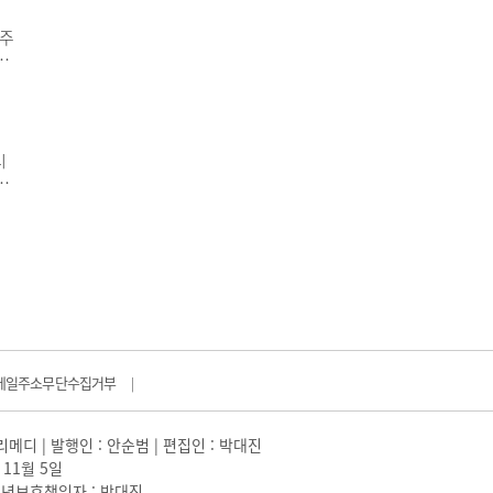
 주
단
뿐
 ▲
을
시
강
시
한
메일주소무단수집거부
|
일리메디 | 발행인 : 안순범 | 편집인 : 박대진
 11월 5일
 |청소년보호책임자 : 박대진