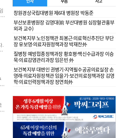
모가
인사
부음
사고
임
창원경상국립대병원 제6대 병원장 박동준
치과
부산보훈병원장 김영대(前 부산대병원 심장혈관흉부
시
외과 교수)
 평
서
보건복지부 노인정책관 최봉근·의료혁신추진단 부단
장 유보영·의료자원정책과장 박재찬外
다.
습
질병청 예방접종정책과장 황호평·백신수급과장 이승
음
묵·의료감염관리과장 임은빈 外
제
보건복지부 대변인 권병기·지역필수공공의료실장 손
가둬
영래·의료자원정책관 임을기-보건의료정책과장 김영
구
학·의료인력정책과장 정연희外
 전
과
턱에
다.
국
 치
온
하고
 성