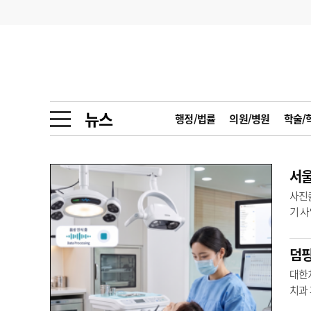
기부
모집
메디인포
인사
부음
오피니언
칼럼
건강정보
금주의 검색어
인물
초대석
피플
뉴스
행정/법률
의원/병원
학술/
1
의사인력 수급 추
동영상뉴스
2
성분명 처방
포토뉴스
포토뉴스
3
AI의료
사진출
기 
4
전공의 모집 결과
메디 Hospital
지역병원
중소병원
됐다.
5
의사국시 합격률
덤핑
인포메이션
행정처분
판례
대한
치과 
학회·연수강좌
학회/연수강좌
행사
국으로