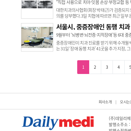
“직접 사용으로 치아·잇몸 손상·부정교합 등
대한치과의사협회(회장 박태근)가 검증되지 않
의를 당부했다.3일 치협에 따르면 최근 일부
없이 소비자가 직접 사용할 수 있는 마우스피
서울시, 중증장애인 동행 치과 
아니라 오히려 다양한 부작용 사례가 보고되고
턱관절 장애 ▲장치 파손 및 기도흡입 등의 
9월부터 ‘뇌병변·뇌전증·지적장애’등 6대 
겪은 사례가 확인됐다.이와 관련, 황우진 대한
중증장애인이 치과 진료를 받기 위해 수개월씩
는 31일 ‘장애 동행 치과’ 41곳을 추가 지
건강권 보장을 추진한다고 밝혔다.중증장애
장애인치과병원, 연세대치과병원 권역장애인구
다.2022년 장애인 건강보건 통계에 따르면 
1
2
3
4
45.3%로 일반인에 비해 1.39배 높았다. 서울
회사소개
오시는
|
(주)데일리메디
발행소주소 : 
발행소전화번호 