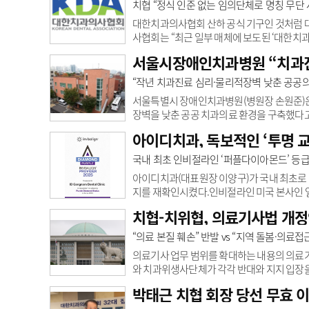
국민 다수가 이용하는 디지털 플랫폼의 특성을
치협 “정식 인준 없는 임의단체로 명칭 무단 
를 객관적으로 확인할 수 있다는 점도 고려됐다
대한치과의사협회 산하 공식 기구인 것처럼 
사협회는 “최근 일부 매체에 보도된 ‘대한치과
으며 명칭 사용 승인도 없었다”고 18일 밝혔다
서울시장애인치과병원 “치과진
체를 ‘치협 산하 AI학회’로 소개했다. 그러
단체라고 설명했다.치협은 의료법 제28조에 
“작년 치과진료 심리·물리적장벽 낮춘 공공의
향상과 회원 권익 보호, 국민 구강보건 증진을
서울특별시 장애인치과병원(병원장 손원준)은 
장벽을 낮춘 공공 치과의료 환경을 구축했다고
전신마취 치과치료 대기 기간을 기존 약 10
아이디치과, 독보적인 ‘투명 교
치료를 받을 수 있는 기반을 마련했다는 평
구나 필요한 치과 진료를 일상처럼 받을 수 
국내 최초 인비절라인 ‘퍼플다이아몬드’ 등
행사업’을 통해 병원 내원 시 이동수단을 지원
아이디치과(대표원장 이양구)가 국내 최초로
지를 재확인시켰다.인비절라인 미국 본사인 
년 교정시술 건수에 따라 의료기관 등급을 부
치협-치위협, 의료기사법 개정안
엘리트 ▲다이아몬드 ▲블랙다이아몬드 ▲블
를 뛰어넘는 압도적인 임상 증례수와 의료 전
“의료 본질 훼손” 반발 vs “지역 돌봄·의료
플다이아몬드’ 등급 달성은 아이디치과만의 
의료기사 업무 범위를 확대하는 내용의 의료
다..
와 치과위생사단체가 각각 반대와 지지 입장을
치과의사 ‘지도 아래’ 업무를 수행하도록 한 
박태근 치협 회장 당선 무효 이
현실을 반영하자는 취지로 더불어민주당 남인