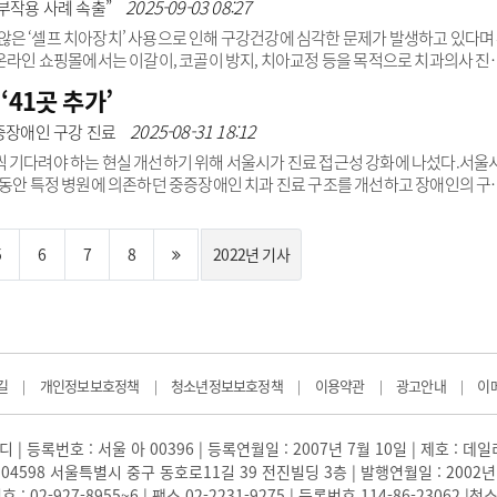
2025-09-03 08:27
 부작용 사례 속출”
은 ‘셀프 치아장치’ 사용으로 인해 구강건강에 심각한 문제가 발생하고 있다며
 온라인 쇼핑몰에서는 이갈이, 코골이 방지, 치아교정 등을 목적으로 치과의사 진
스를 판매하고 있다. 하지만 이와 같은 셀프 치아장치는 효과가 입증되지 않았을 
‘41곳 추가’
 있어 각별한 주의가 요구된다.실제 사례로는 ▲치아 및 잇몸 손상 ▲부정교합
위험이 보고됐다. 또 ▲치은부종 ▲점막궤양 ▲플라스틱 파편 흡입 등의 부작용
2025-08-31 18:12
중증장애인 구강 진료
치과의사협회 홍..
 기다려야 하는 현실 개선하기 위해 서울시가 진료 접근성 강화에 나섰다.서울
정, 그동안 특정 병원에 의존하던 중증장애인 치과 진료 구조를 개선하고 장애인의 구
인들은 전신마취 진료가 가능한 서울대치과병원 중앙장애인구강진료센터, 서울
강진료센터 등 3곳에 몰리면서 최대 28주까지 기다려야 하는 어려움이 있었
중증장애인의 구강검진 수검률은 17.9%에 불과했다. 치과치료가 필요한 비율 또
5
6
7
8
2022년 기사
시는 ‘장애 동행 치과’ 지정을 통해 중증장..
길
개인정보보호정책
청소년정보보호정책
이용약관
광고안내
이
|
|
|
|
|
 | 등록번호 : 서울 아 00396 | 등록연월일 : 2007년 7월 10일 | 제호 : 데
04598 서울특별시 중구 동호로11길 39 전진빌딩 3층 | 발행연월일 : 2002년
: 02-927-8955~6 | 팩스 02-2231-9275 | 등록번호 114-86-23062