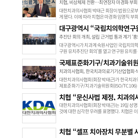
정안에 대해 “의료행위 본질적인 책임 구조를
치협, 비상체제 전환…최연장자 마경화 부회
‘지도’라는 개념이 단순 행정 절차가 아니라 
대한치과의사협회 박태근 회장이 법원으로부터
게 됐다. 이에 따라 치협은 마경화 임명직
지난 14일 박태근 회장 및 강충규·이강운·이민
대구광역시 “국립치의학연구원
3월 치협 회장단 선거에 출마했던 김민겸·장
비용은 피고 측이 전액 부담토록 판시했다. 
추진단 회의 개최, 설립 근거법 통과 계기 ‘
13조에 따라 직무대행을 선임토록 했다. 이에 
대구광역시가 치과계 숙원사업인 국립치의학연
구원 유치추진단 회의’를 열고 연구원 유치를
술 개발, 산업화를 연계할 수 있는 국가 차원
국제표준화기구/치과기술위원회(I
에는 국립연구기관이 운영되고 있지만 치의학
계적 연구 지원을 위해 전담 기관 설립이 필요
치과의사협회, 한국치과의료기기산업협회·
정안이 국회를 통과했다. 이에 따라 보건복지부
대한치과의사협회(회장 박태근)가 한국치과의
제표준화기구/치과기술위원회(ISO/TC 106)
356명이 참여하는 등 성황을 이뤘다. 특히 일본
치협 “문신사법 제정, 치과의
명 등 전 세계 표준 전문가 356명이 등록했
기 등 치과 의료기기 국제 표준화 작업 논의가
대한치과의사협회(회장 박태근)는 19일 성명
더욱 높아진 K-CULTURE에 걸맞게 대한민국 
것에 대한 심각한 우려를 표명했다. 치협은 
인으로 규정된 치과의사를 배제한 것은 명백한
학적 구조를 이해하고 있으며 고난도의 수술
인”이라고 강조했다.이어 “이러한 전문성을 바
치협 “셀프 치아장치 무분별 사
소 보정 등 필수적인 재건·미용 시술에 문신 시