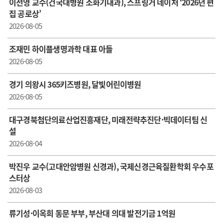
이선영 교수(건국대병원 소화기내과), 스프링거 네이처 ‘2026년 편
집 공로상’
2026-08-05
조재민 하이플생명과학 대표 아들
2026-08-05
경기 의왕시 365키즈병원, 달빛어린이병원
2026-08-05
대구경북첨단의료산업진흥재단, 미래전략추진단·빅데이터팀 신
설
2026-08-04
박진우 교수(고대안암병원 신경과), 국제신경근육질환학회 우수포
스터상
2026-08-03
류기성·이옥희 동문 부부, 부산대 의대 발전기금 1억원