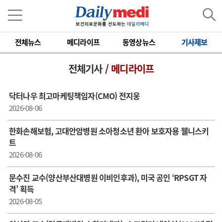
전체뉴스
메디라이프
동영상뉴스
기사제보
전체기사
/ 메디라이프
닥터나우 최고마케팅책임자(CMO) 전지웅
2026-08-06
한화손해보험, 고대안암병원 소아청소년 환아 보호자용 웰니스키
트
2026-08-06
문수진 교수( 양산부산대병원 이비인후과), 미국 공인 ‘RPSGT 자
격’ 획득
2026-08-05