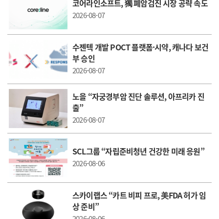
코어라인소프트, 獨 폐암검진 시장 공략 속도
2026-08-07
수젠텍 개발 POCT 플랫폼·시약, 캐나다 보건
부 승인
2026-08-07
노을 “자궁경부암 진단 솔루션, 아프리카 진
출”
2026-08-07
SCL그룹 “자립준비청년 건강한 미래 응원”
2026-08-06
스카이랩스 “카트 비피 프로, 美FDA 허가 임
상 준비”
2026-08-06