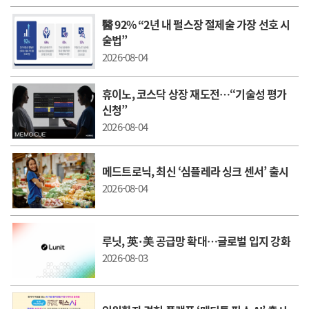
醫 92% “2년 내 펄스장 절제술 가장 선호 시
술법”
2026-08-04
휴이노, 코스닥 상장 재도전…“기술성 평가
신청”
2026-08-04
메드트로닉, 최신 ‘심플레라 싱크 센서’ 출시
2026-08-04
루닛, 英·美 공급망 확대…글로벌 입지 강화
2026-08-03