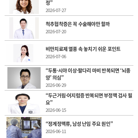
정”
2026-07-27
척추협착증은 꼭 수술해야만 할까
2026-07-20
비만치료제 열풍 속 놓치기 쉬운 포인트
2026-07-06
“두통·시야 이상·팔다리 마비 반복되면 ‘뇌종
양’ 의심”
2026-06-29
“두근거림·어지럼증 반복되면 부정맥 검사 필
요”
2026-06-15
“정계정맥류, 남성 난임 주요 원인”
2026-06-11