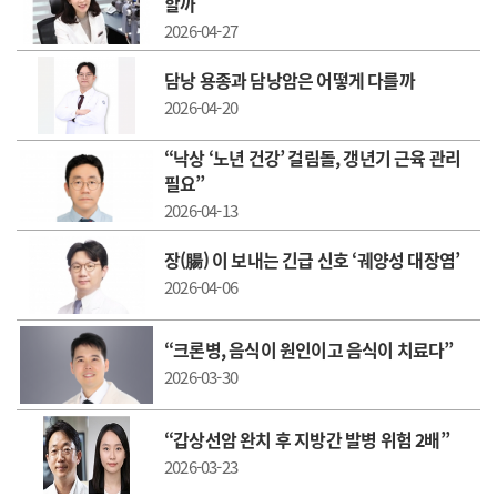
할까
2026-04-27
담낭 용종과 담낭암은 어떻게 다를까
2026-04-20
“낙상 ‘노년 건강’ 걸림돌, 갱년기 근육 관리
필요”
2026-04-13
장(腸) 이 보내는 긴급 신호 ‘궤양성 대장염’
2026-04-06
“크론병, 음식이 원인이고 음식이 치료다”
2026-03-30
“갑상선암 완치 후 지방간 발병 위험 2배”
2026-03-23