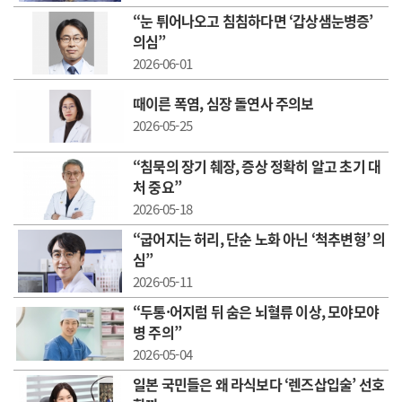
“눈 튀어나오고 침침하다면 ‘갑상샘눈병증’
의심”
2026-06-01
때이른 폭염, 심장 돌연사 주의보
2026-05-25
“침묵의 장기 췌장, 증상 정확히 알고 초기 대
처 중요”
2026-05-18
“ 굽어지는 허리, 단순 노화 아닌 ‘척추변형’ 의
심”
2026-05-11
“두통·어지럼 뒤 숨은 뇌혈류 이상, 모야모야
병 주의”
2026-05-04
일본 국민들은 왜 라식보다 ‘렌즈삽입술’ 선호