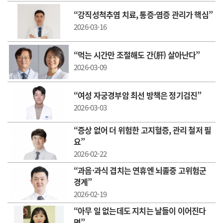
“강직성척추염 치료, 통증·염증 관리가 핵심”
2026-03-16
“먹는 시간만 조절해도 간(肝) 살아난다”
2026-03-09
“여성 자궁경부암 최선 방책은 정기검진”
2026-03-03
“증상 없어 더 위험한 고지혈증, 관리 철저 필
요”
2026-02-22
“과음·과식 겹치는 연휴엔 뇌졸중 고위험군
경계”
2026-02-19
“아무 일 없는데도 지치는 날들이 이어진다
면”