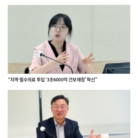
“지역·필수의료 투입 ‘3조6000억 건보재정’ 혁신”