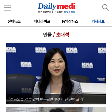
전체뉴스
메디라이프
동영상뉴스
기사제보
인물
/ 초대석
“전공의들, 정부 압박 반복되면 투쟁 아닌 선택 포기”