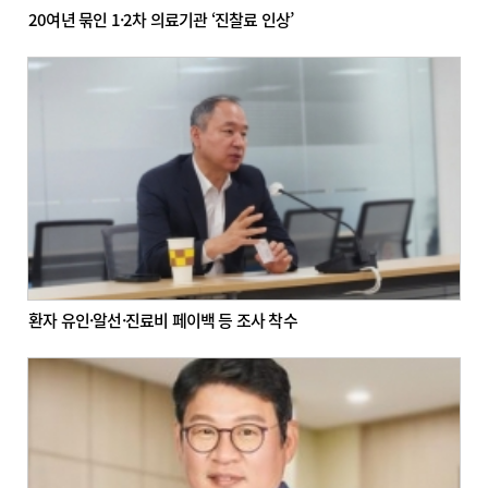
20여년 묶인 1·2차 의료기관 ‘진찰료 인상’
환자 유인·알선·진료비 페이백 등 조사 착수