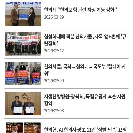
한의계 “한의보험 관련 자정 기능 강화”
2026-03-19
삼성화재에 격분 한의사들, 사옥 앞 6번째 ‘규
탄집회’
2026-03-12
한의사들, 국회→청와대→국토부 ‘릴레이 시
위’
2026-03-09
자생한방병원-광복회, 독립유공자 후손 지원
협약
2026-03-03
한의협, AI 한의사 광고 11건 ‘적발·단속’ 요청