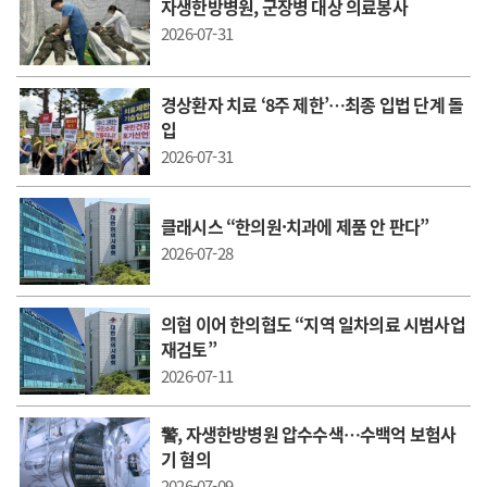
자생한방병원, 군장병 대상 의료봉사
2026-07-31
경상환자 치료 ‘8주 제한’…최종 입법 단계 돌
입
2026-07-31
클래시스 “한의원·치과에 제품 안 판다”
2026-07-28
의협 이어 한의협도 “지역 일차의료 시범사업
재검토”
2026-07-11
警, 자생한방병원 압수수색…수백억 보험사
기 혐의
2026-07-09