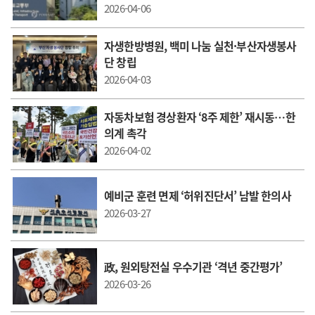
2026-04-06
자생한방병원, 백미 나눔 실천·부산자생봉사
단 창립
2026-04-03
자동차보험 경상환자 ‘8주 제한’ 재시동…한
의계 촉각
2026-04-02
예비군 훈련 면제 ‘허위진단서’ 남발 한의사
2026-03-27
政, 원외탕전실 우수기관 ‘격년 중간평가’
2026-03-26