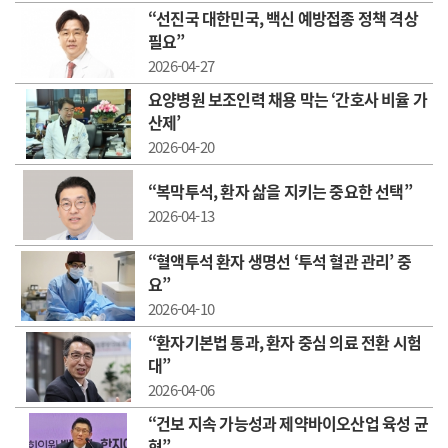
“선진국 대한민국, 백신 예방접종 정책 격상
필요”
2026-04-27
요양병원 보조인력 채용 막는 ‘간호사 비율 가
산제’
2026-04-20
“복막투석, 환자 삶을 지키는 중요한 선택”
2026-04-13
“혈액투석 환자 생명선 ‘투석 혈관 관리’ 중
요”
2026-04-10
“환자기본법 통과, 환자 중심 의료 전환 시험
대”
2026-04-06
“건보 지속 가능성과 제약바이오산업 육성 균
형”