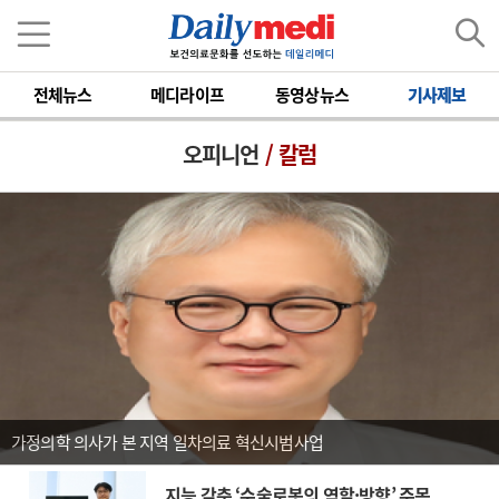
전체뉴스
메디라이프
동영상뉴스
기사제보
오피니언
/ 칼럼
가정의학 의사가 본 지역 일차의료 혁신시범사업
지능 갖춘 ‘수술로봇의 역할·방향’ 주목