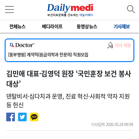
이름
비밀번호
전체뉴스
메디라이프
동영상뉴스
기사제보
[서울아산병원] 2026년 하반기 인턴 모집
[영남대학교의료원] 마취통증의학과 임기제 임상의사 채용
의사 채용
[충남대학교병원] 소아청소년과(소아응급전담) 계약직 의사 공개채용
[동부병원] 계약직(응급의학과 전문의) 직원모집
[이대목동병원] 하반기 전공의(레지던트1년차) 모집
김민애 대표·김영덕 원장 ‘국민훈장 보건 봉사
[서울아산병원] 2026년 하반기 인턴 모집
[영남대학교의료원] 마취통증의학과 임기제 임상의사 채용
대상’
덴탈비서·심다치과 운영, 진료 혁신·사회적 약자 지원
등 헌신
기사입력 2026.05.28 09:04