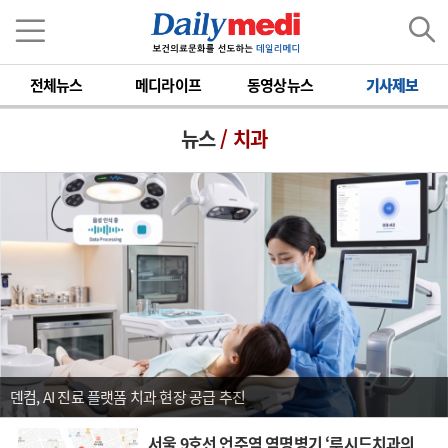
전체뉴스
메디라이프
동영상뉴스
기사제보
뉴스
/ 치과
덴컴, AI 진료 플랫폼 치과 현장 공급 추진
서울 9호선 언주역 역명병기 ‘루시드치과의