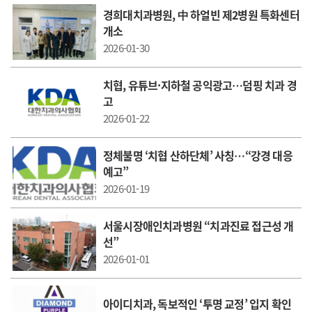
경희대치과병원, 中 하얼빈 제2병원 특화센터
개소
2026-01-30
치협, 유튜브·지하철 공익광고…덤핑 치과 경
고
2026-01-22
정체불명 ‘치협 산하단체’ 사칭…“강경 대응
예고”
2026-01-19
서울시장애인치과병원 “치과진료 접근성 개
선”
2026-01-01
아이디치과, 독보적인 ‘투명 교정’ 입지 확인