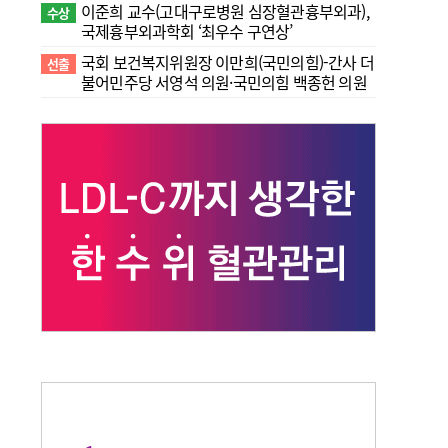
이준희 교수(고대구로병원 심장혈관흉부외과),
수상
국제흉부외과학회 ‘최우수 구연상’
국회 보건복지위원장 이만희(국민의힘)-간사 더
선출
불어민주당 서영석 의원·국민의힘 백종헌 의원