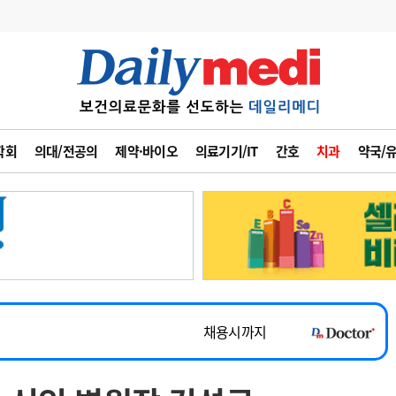
변경
사고
수첩
학회
의대/전공의
제약·바이오
의료기기/IT
간호
치과
약국/
계
6
관리급여 실시
7
지필공 지원책
~2026-08-31
8
수련환경 개선
채용시까지
9
의과대학 입시
 공개채용
채용시까지
10
약가인하
유권해석
정책/통계
공시
채용시까지
~2026-08-15