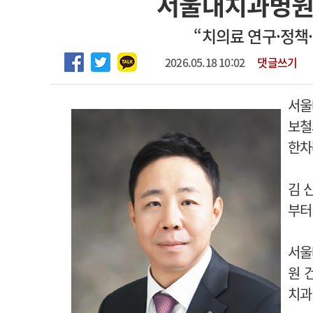
서울대치과병원
2026년 하반기 인턴 모집
고객센터
회사소개
법적고지
“치의료 연구·정책
마취통증의학과 임기제 임상의사 채용
2026.05.18 10:02
댓글쓰기
서울
보철
한차
김 
부터
서울
원 
치과