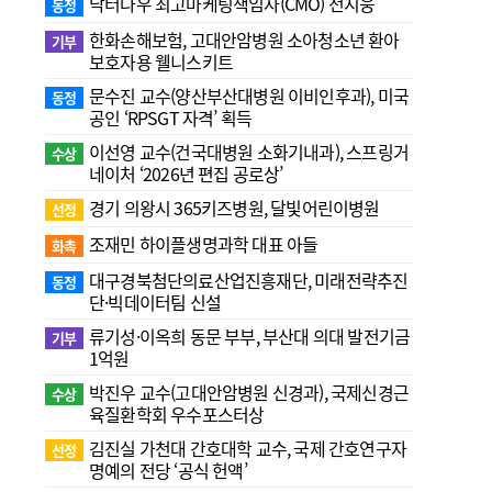
닥터나우 최고마케팅책임자(CMO) 전지웅
동정
한화손해보험, 고대안암병원 소아청소년 환아
기부
보호자용 웰니스키트
문수진 교수( 양산부산대병원 이비인후과), 미국
동정
공인 ‘RPSGT 자격’ 획득
이선영 교수(건국대병원 소화기내과), 스프링거
수상
네이처 ‘2026년 편집 공로상’
경기 의왕시 365키즈병원, 달빛어린이병원
선정
조재민 하이플생명과학 대표 아들
화촉
대구경북첨단의료산업진흥재단, 미래전략추진
동정
단·빅데이터팀 신설
류기성·이옥희 동문 부부, 부산대 의대 발전기금
기부
1억원
박진우 교수(고대안암병원 신경과), 국제신경근
수상
육질환학회 우수포스터상
김진실 가천대 간호대학 교수, 국제 간호연구자
선정
명예의 전당 ‘공식 헌액’