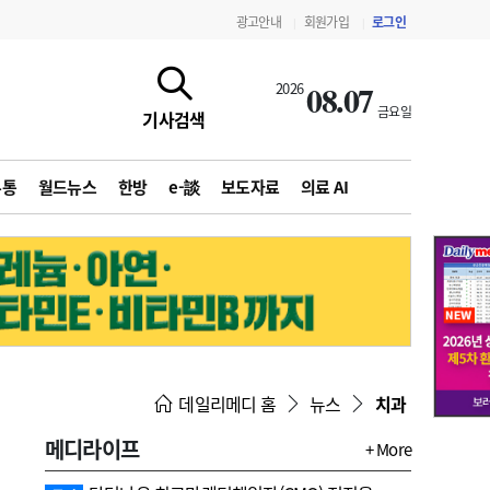
광고안내
회원가입
로그인
|
|
08.07
2026
금요일
기사검색
유통
월드뉴스
한방
e-談
보도자료
의료 AI
지침·기준·평가
약제급여 심사 결과
데일리메디 홈
뉴스
치과
메디라이프
+ More