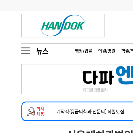
기부
모집
메디인포
인사
부음
오피니언
칼럼
건강정보
금주의 검색어
인물
초대석
피플
뉴스
행정/법률
의원/병원
학술/
1
의사인력 수급 추
동영상뉴스
2
성분명 처방
2026년 하반기 인턴 모집
포토뉴스
포토뉴스
3
AI의료
마취통증의학과 임기제 임상의사 채용
4
전공의 모집 결과
메디 Hospital
지역병원
중소병원
소아청소년과(소아응급전담) 계약직 의사
5
의사국시 합격률
의사
인포메이션
행정처분
판례
계약직(응급의학과 전문의) 직원모집
채용
하반기 전공의(레지던트1년차) 모집
학회·연수강좌
학회/연수강좌
행사