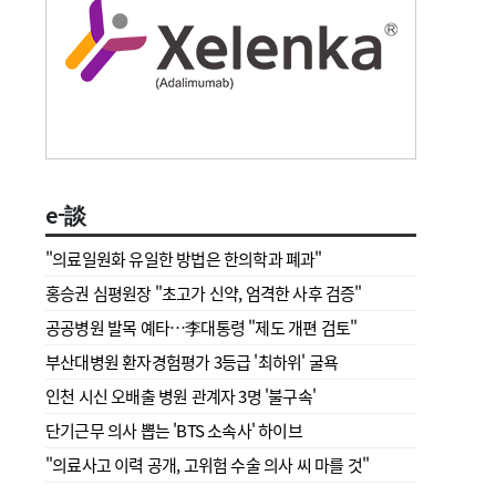
e-談
"의료일원화 유일한 방법은 한의학과 폐과"
홍승권 심평원장 " 초고가 신약, 엄격한 사후 검증"
공공병원 발목 예타…李대통령 "제도 개편 검토"
부산대병원 환자경험평가 3등급 '최하위' 굴욕
인천 시신 오배출 병원 관계자 3명 '불구속'
단기근무 의사 뽑는 'BTS 소속사' 하이브
"의료사고 이력 공개, 고위험 수술 의사 씨 마를 것"