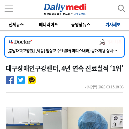
이름
비밀번호
전체뉴스
메디라이프
동영상뉴스
기사제보
[단국대학교병원] 임상전담교원 및 전임의 초빙
[해운대부민병원] [해운대] 2026년 하반기 인턴 모집
의사 채용
[서울아산병원] 건강증진센터 소화기파트 건진교수 초빙
[충남대학교병원] [세종] 임상교수요원(류마티스내과) 공개채용 상시모집
[이대서울병원] 정형외과 일반의 초빙
대구장애인구강센터, 4년 연속 진료실적 ‘1위’
[단국대학교병원] 임상전담교원 및 전임의 초빙
[해운대부민병원] [해운대] 2026년 하반기 인턴 모집
기사입력 2026.03.15 18:06