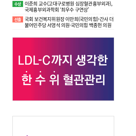
이준희 교수(고대구로병원 심장혈관흉부외과),
수상
국제흉부외과학회 ‘최우수 구연상’
국회 보건복지위원장 이만희(국민의힘)-간사 더
선출
불어민주당 서영석 의원·국민의힘 백종헌 의원