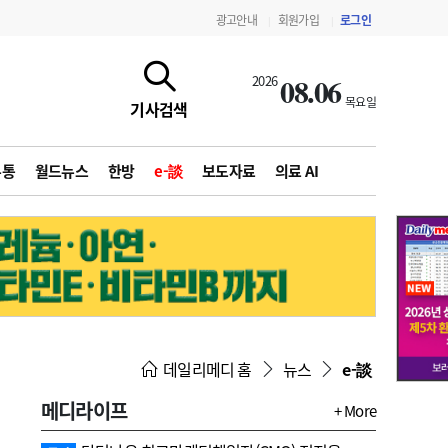
광고안내
회원가입
로그인
|
|
08.06
2026
목요일
기사검색
유통
월드뉴스
한방
e-談
보도자료
의료 AI
지침·기준·평가
약제급여 심사 결과
데일리메디 홈
뉴스
e-談
메디라이프
+ More