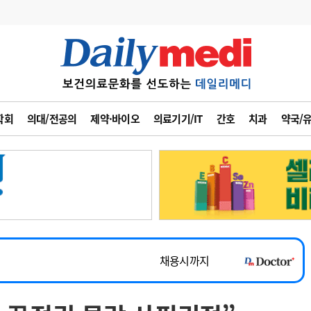
변경
사고
수첩
학회
의대/전공의
제약·바이오
의료기기/IT
간호
치과
약국/
계
6
관리급여 실시
7
지필공 지원책
~2026-08-31
8
수련환경 개선
채용시까지
9
의과대학 입시
 공개채용
채용시까지
10
약가인하
유권해석
정책/통계
공시
채용시까지
~2026-08-15