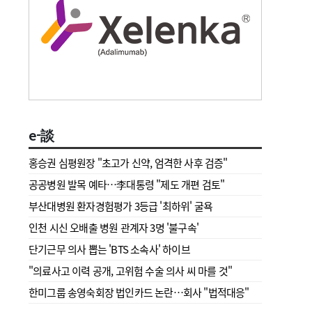
e-談
홍승권 심평원장 " 초고가 신약, 엄격한 사후 검증"
공공병원 발목 예타…李대통령 "제도 개편 검토"
부산대병원 환자경험평가 3등급 '최하위' 굴욕
인천 시신 오배출 병원 관계자 3명 '불구속'
단기근무 의사 뽑는 'BTS 소속사' 하이브
"의료사고 이력 공개, 고위험 수술 의사 씨 마를 것"
한미그룹 송영숙회장 법인카드 논란…회사 "법적대응"