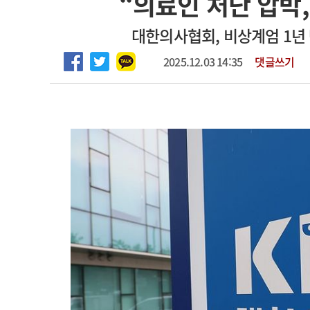
“의료인 처단 압박
2026년 하반기 인턴 모집
고객센터
회사소개
법적고지
대한의사협회, 비상계엄 1년
마취통증의학과 임기제 임상의사 채용
2025.12.03 14:35
댓글쓰기