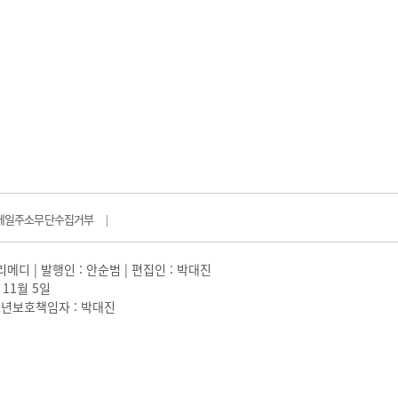
메일주소무단수집거부
|
일리메디 | 발행인 : 안순범 | 편집인 : 박대진
 11월 5일
 |청소년보호책임자 : 박대진