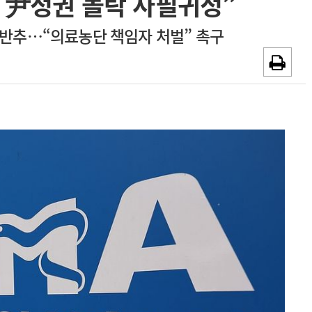
, 尹정권 몰락 사필귀정”
~2026-08-31
광고안내
 반추…“의료농단 책임자 처벌” 촉구
채용시까지