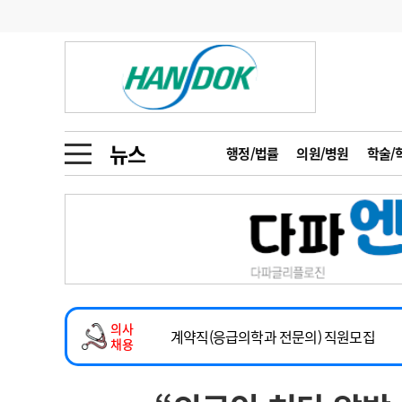
기부
모집
메디인포
인사
부음
오피니언
칼럼
건강정보
금주의 검색어
인물
초대석
피플
뉴스
행정/법률
의원/병원
학술/
1
의사인력 수급 추
동영상뉴스
2
성분명 처방
2026년 하반기 인턴 모집
포토뉴스
포토뉴스
3
AI의료
마취통증의학과 임기제 임상의사 채용
4
전공의 모집 결과
메디 Hospital
지역병원
중소병원
소아청소년과(소아응급전담) 계약직 의사
5
의사국시 합격률
의사
인포메이션
행정처분
판례
계약직(응급의학과 전문의) 직원모집
채용
하반기 전공의(레지던트1년차) 모집
학회·연수강좌
학회/연수강좌
행사