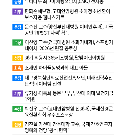
닥터나우 최고마케팅책임자(CMO) 전지웅
동정
한화손해보험, 고대안암병원 소아청소년 환아
기부
보호자용 웰니스키트
문수진 교수( 양산부산대병원 이비인후과), 미국
동정
공인 ‘RPSGT 자격’ 획득
이선영 교수(건국대병원 소화기내과), 스프링거
수상
네이처 ‘2026년 편집 공로상’
경기 의왕시 365키즈병원, 달빛어린이병원
선정
조재민 하이플생명과학 대표 아들
화촉
대구경북첨단의료산업진흥재단, 미래전략추진
동정
단·빅데이터팀 신설
류기성·이옥희 동문 부부, 부산대 의대 발전기금
기부
1억원
박진우 교수(고대안암병원 신경과), 국제신경근
수상
육질환학회 우수포스터상
김진실 가천대 간호대학 교수, 국제 간호연구자
선정
명예의 전당 ‘공식 헌액’