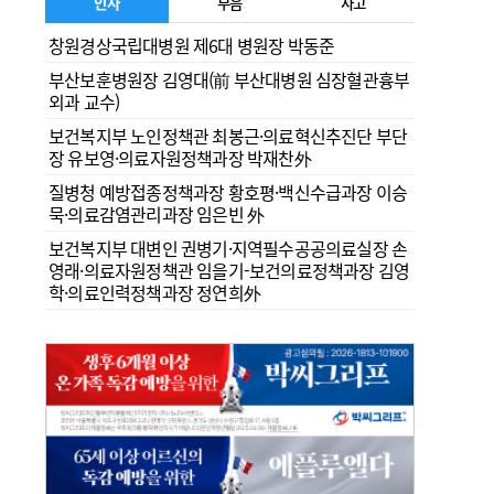
인사
부음
사고
창원경상국립대병원 제6대 병원장 박동준
부산보훈병원장 김영대(前 부산대병원 심장혈관흉부
외과 교수)
보건복지부 노인정책관 최봉근·의료혁신추진단 부단
장 유보영·의료자원정책과장 박재찬外
질병청 예방접종정책과장 황호평·백신수급과장 이승
묵·의료감염관리과장 임은빈 外
보건복지부 대변인 권병기·지역필수공공의료실장 손
영래·의료자원정책관 임을기-보건의료정책과장 김영
학·의료인력정책과장 정연희外