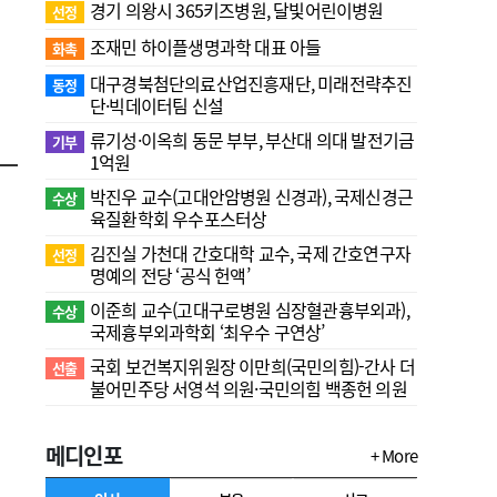
경기 의왕시 365키즈병원, 달빛어린이병원
선정
조재민 하이플생명과학 대표 아들
화촉
대구경북첨단의료산업진흥재단, 미래전략추진
동정
단·빅데이터팀 신설
류기성·이옥희 동문 부부, 부산대 의대 발전기금
기부
1억원
박진우 교수(고대안암병원 신경과), 국제신경근
수상
육질환학회 우수포스터상
김진실 가천대 간호대학 교수, 국제 간호연구자
선정
명예의 전당 ‘공식 헌액’
이준희 교수(고대구로병원 심장혈관흉부외과),
수상
국제흉부외과학회 ‘최우수 구연상’
국회 보건복지위원장 이만희(국민의힘)-간사 더
선출
불어민주당 서영석 의원·국민의힘 백종헌 의원
메디인포
+ More