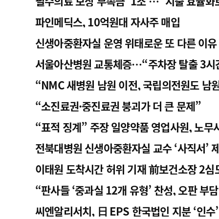
필수의료 보상 부족금 ‘1조’…“지출 효율화
파인메딕스, 10억원대 자사주 매입
신생아중환자실 운영 위태로운 또 다른 이유
서울아산병원 교통체증…“주차장 탈출 3시
“NMC 새병원 남원 이전, 국립의전원도 남원
“소진료권·중진료권 붕괴가 더 큰 문제”
“표적 징계” 주장 일양약품 영업사원, 노무
전북대병원 신생아중환자실 교수 ‘사직서’ 
이태원 도착시간 허위 기재 前보건소장 2심
“판사들 ‘중과실 12개 유형’ 찬성, 오판 부담
씨엔알리서치, 日 EPS 한국법인 지분 ‘인수’