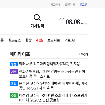
광고안내
회원가입
로그인
|
|
08.08
2026
토요일
기사검색
유통
월드뉴스
한방
e-談
보도자료
의료 AI
메디라이프
+ More
닥터나우 최고마케팅책임자(CMO) 전지웅
동정
한화손해보험, 고대안암병원 소아청소년 환아
기부
보호자용 웰니스키트
문수진 교수( 양산부산대병원 이비인후과), 미국
동정
지침·기준·평가
약제급여 심사 결과
공인 ‘RPSGT 자격’ 획득
이선영 교수(건국대병원 소화기내과), 스프링거
수상
네이처 ‘2026년 편집 공로상’