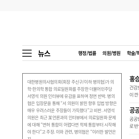
기부
모집
메디인포
인사
부음
오피니언
칼럼
건강정보
금주의 검색어
인물
초대석
피플
뉴스
행정/법률
의원/병원
학술/
1
의사인력 수급 추
동영상뉴스
2
성분명 처방
홍승
포토뉴스
포토뉴스
대한병원의사협의회(회장 주신구/이하 병의협)가 의
3
AI의료
건강
학-한의학 통합 의료일원화를 주장한 더불어민주당
이 깐
서영석 의원 인터뷰에 유감을 표하며 정면 반박. 병의
4
전공의 모집 결과
메디 Hospital
지역병원
중소병원
우려 
협은 입장문을 통해 “서 의원이 밝힌 향후 입법 방향은
공공
5
의사국시 합격률
매우 우려스러운 주장들이 가득했다”고 비판. 서영석
인포메이션
행정처분
판례
의원은 최근 某언론과의 인터뷰에서 의료일원화 문제
공공
에 대해 “면허 통합이 어렵다면 학제 통합부터 시작해
로 반
학회·연수강좌
학회/연수강좌
행사
야 한다”고 주장. 이와 관련, 병의협은 “이러한 발언은
지역·
지..