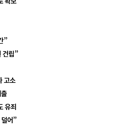
로 확보”
간”
 건립”
사 고소
제출
도 유죄
 덜어”