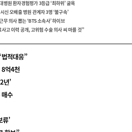
대병원 환자경험평가 3등급 ‘최하위’ 굴욕
광고안내
 시신 오배출 병원 관계자 3명 ‘불구속’
근무 의사 뽑는 ‘BTS 소속사’ 하이브
료사고 이력 공개, 고위험 수술 의사 씨 마를 것”
“법적대응”
 8억4천
2년’
 매수
보류’