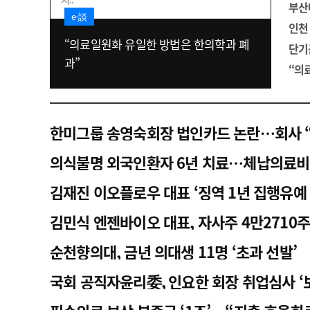
부산
고객센터
회사소개
법적고지
e-談
인천
“의료일원화 유일한 방법은 한의학과 폐
단기
과”
“의
한미그룹 송영숙회장 법인카드 논란…회사 
의식불명 외국인환자 6년 치료…체납의료비
김재진 이오플로우 대표 ‘징역 1년 집행유예 
김민식 엔젠바이오 대표, 자사주 4만2710주
순천향의대, 금년 의대생 11명 ‘초과 선발’
국회 공직자윤리委, 인요한 회장 취업심사 ‘