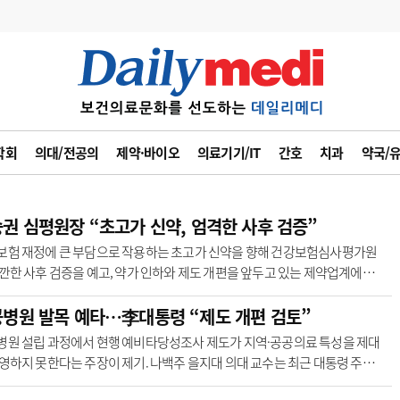
변경
사고
수첩
학회
의대/전공의
제약·바이오
의료기기/IT
간호
치과
약국/
계
6
관리급여 실시
7
지필공 지원책
권 심평원장 “ 초고가 신약, 엄격한 사후 검증”
8
수련환경 개선
보험 재정에 큰 부담으로 작용하는 초고가 신약을 향해 건강보험심사평가원
깐한 사후 검증을 예고, 약가 인하와 제도 개편을 앞두고 있는 제약업계에서
9
의과대학 입시
목소리가 제기..
병원 발목 예타…李대통령 “제도 개편 검토”
10
약가인하
유권해석
정책/통계
공시
병원 설립 과정에서 현행 예비타당성조사 제도가 지역·공공의료 특성을 제대
영하지 못한다는 주장이 제기. 나백주 을지대 의대 교수는 최근 대통령 주재
필수..