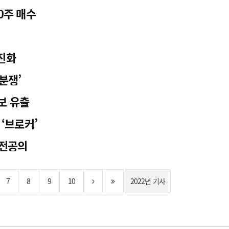
0주 매수
진화
분쟁’
보 유출
‘브로커’
 전공의
7
8
9
10
2022년 기사