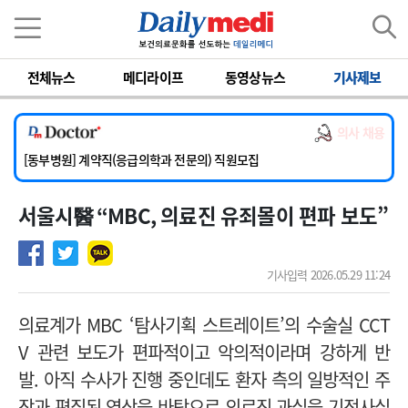
이름
비밀번호
전체뉴스
메디라이프
동영상뉴스
기사제보
[서울아산병원] 2026년 하반기 인턴 모집
[영남대학교의료원] 마취통증의학과 임기제 임상의사 채용
의사 채용
[충남대학교병원] 소아청소년과(소아응급전담) 계약직 의사 공개채용
[동부병원] 계약직(응급의학과 전문의) 직원모집
[이대목동병원] 하반기 전공의(레지던트1년차) 모집
서울시醫 “MBC, 의료진 유죄몰이 편파 보도”
[서울아산병원] 2026년 하반기 인턴 모집
[영남대학교의료원] 마취통증의학과 임기제 임상의사 채용
기사입력 2026.05.29 11:24
의
료계가 MBC ‘탐사기획 스트레이트’의 수술실 CCT
V 관련 보도가 편파적이고 악의적이라며 강하게 반
발.
아직 수사가 진행 중인데도 환자 측의 일방적인 주
장과 편집된 영상을 바탕으로 의료진 과실을 기정사실