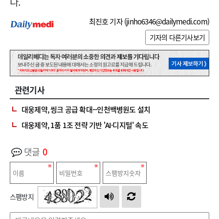
다.
최진호 기자 (
jinho6346@dailymedi.com
)
기자의 다른기사보기
관련기사
대웅제약, 씽크 공급 확대···인천백병원도 설치
대웅제약, 1품 1조 전략 기반 'AI·디지털' 속도
댓글
0
스팸방지