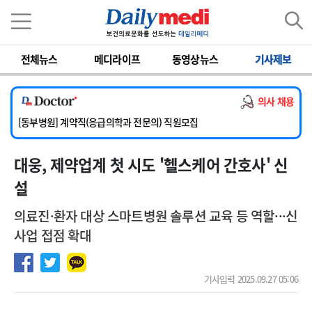
이름
비밀번호
전체뉴스
메디라이프
동영상뉴스
기사제보
[서울아산병원] 2026년 하반기 인턴 모집
[영남대학교의료원] 마취통증의학과 임기제 임상의사 채용
의사 채용
[충남대학교병원] 소아청소년과(소아응급전담) 계약직 의사 공개채용
[동부병원] 계약직(응급의학과 전문의) 직원모집
[이대목동병원] 하반기 전공의(레지던트1년차) 모집
대웅, 제약업계 첫 시도 '헬스케어 간호사' 신
[서울아산병원] 2026년 하반기 인턴 모집
[영남대학교의료원] 마취통증의학과 임기제 임상의사 채용
설
의료진·환자 대상 스마트병원 솔루션 교육 등 역할···신
사업 접점 확대
기사입력 2025.09.27 05:06