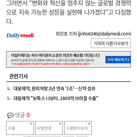
그러면서 “변화와 혁신을 멈추지 않는 글로벌 경쟁력
으로 지속 가능한 성장을 실현해 나가겠다”고 다짐했
다.
최진호 기자 (
jinho6346@dailymedi.com
)
기자의 다른기사보기
관련기사
대웅제약, 원외처방 2년 연속 '1조'…신약 성과
대웅제약 "보톡스 나보타, 1800억 브라질 수출"
댓글
0