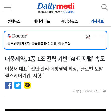
이름
비밀번호
전체뉴스
메디라이프
동영상뉴스
기사제보
[서울아산병원] 2026년 하반기 인턴 모집
[영남대학교의료원] 마취통증의학과 임기제 임상의사 채용
의사 채용
[충남대학교병원] 소아청소년과(소아응급전담) 계약직 의사 공개채용
[동부병원] 계약직(응급의학과 전문의) 직원모집
[이대목동병원] 하반기 전공의(레지던트1년차) 모집
대웅제약, 1품 1조 전략 기반 'AI·디지털' 속도
[서울아산병원] 2026년 하반기 인턴 모집
[영남대학교의료원] 마취통증의학과 임기제 임상의사 채용
이창재 대표 "진단·관리·예방영역 확장, '글로벌 토탈
헬스케어기업' 지향"
기사입력 2025.03.27 10:41