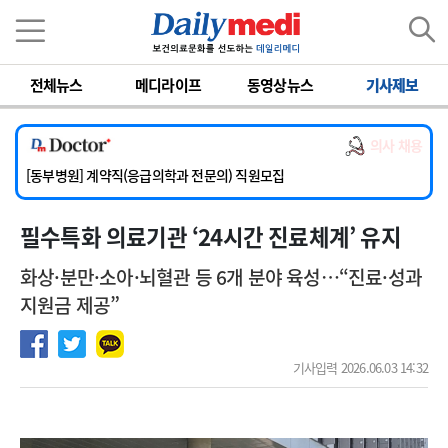
이름
비밀번호
전체뉴스
메디라이프
동영상뉴스
기사제보
[서울아산병원] 2026년 하반기 인턴 모집
[영남대학교의료원] 마취통증의학과 임기제 임상의사 채용
의사 채용
[충남대학교병원] 소아청소년과(소아응급전담) 계약직 의사 공개채용
[동부병원] 계약직(응급의학과 전문의) 직원모집
[이대목동병원] 하반기 전공의(레지던트1년차) 모집
필수특화 의료기관 ‘24시간 진료체계’ 유지
[서울아산병원] 2026년 하반기 인턴 모집
[영남대학교의료원] 마취통증의학과 임기제 임상의사 채용
화상·분만·소아·뇌혈관 등 6개 분야 육성…“진료·성과
지원금 제공”
기사입력 2026.06.03 14:32