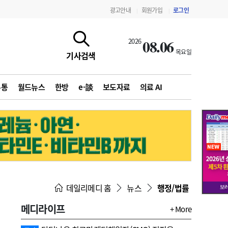
광고안내
회원가입
로그인
|
|
08.06
2026
목요일
기사검색
유통
월드뉴스
한방
e-談
보도자료
의료 AI
지침·기준·평가
약제급여 심사 결과
데일리메디 홈
뉴스
행정/법률
메디라이프
+ More