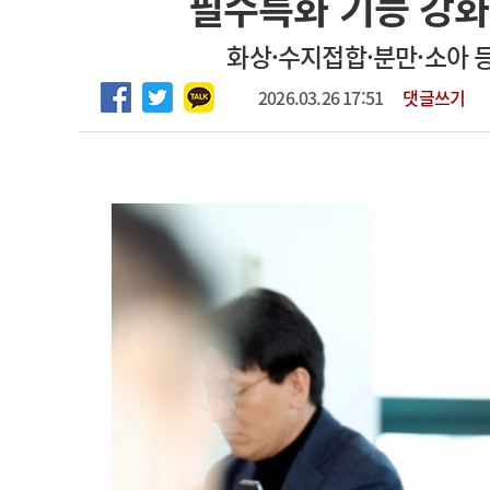
필수특화 기능 강화
2026년 하반기 인턴 모집
고객센터
회사소개
법적고지
화상·수지접합·분만·소아 등
마취통증의학과 임기제 임상의사 채용
2026.03.26 17:51
댓글쓰기