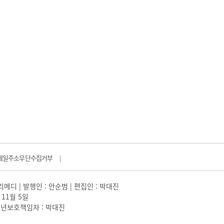
메일주소무단수집거부
|
일리메디 | 발행인 : 안순범 | 편집인 : 박대진
 11월 5일
 |청소년보호책임자 : 박대진