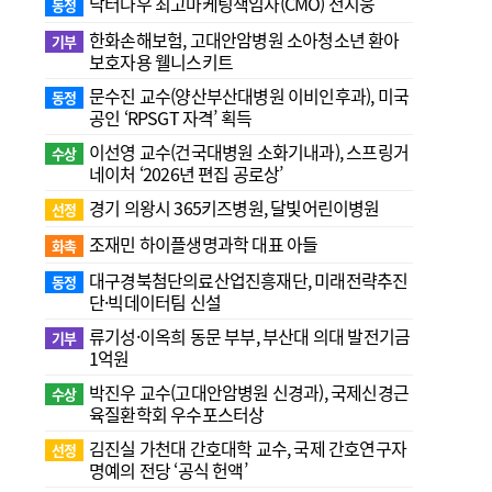
닥터나우 최고마케팅책임자(CMO) 전지웅
동정
한화손해보험, 고대안암병원 소아청소년 환아
기부
보호자용 웰니스키트
문수진 교수( 양산부산대병원 이비인후과), 미국
동정
공인 ‘RPSGT 자격’ 획득
이선영 교수(건국대병원 소화기내과), 스프링거
수상
네이처 ‘2026년 편집 공로상’
경기 의왕시 365키즈병원, 달빛어린이병원
선정
조재민 하이플생명과학 대표 아들
화촉
대구경북첨단의료산업진흥재단, 미래전략추진
동정
단·빅데이터팀 신설
류기성·이옥희 동문 부부, 부산대 의대 발전기금
기부
1억원
박진우 교수(고대안암병원 신경과), 국제신경근
수상
육질환학회 우수포스터상
김진실 가천대 간호대학 교수, 국제 간호연구자
선정
명예의 전당 ‘공식 헌액’