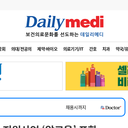
변경
사고
수첩
학회
의대/전공의
제약·바이오
의료기기/IT
간호
치과
약국/
계
6
관리급여 실시
7
지필공 지원책
~2026-08-31
8
수련환경 개선
채용시까지
9
의과대학 입시
 공개채용
채용시까지
10
약가인하
유권해석
정책/통계
공시
채용시까지
~2026-08-15