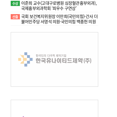
이준희 교수(고대구로병원 심장혈관흉부외과),
수상
국제흉부외과학회 ‘최우수 구연상’
국회 보건복지위원장 이만희(국민의힘)-간사 더
선출
불어민주당 서영석 의원·국민의힘 백종헌 의원