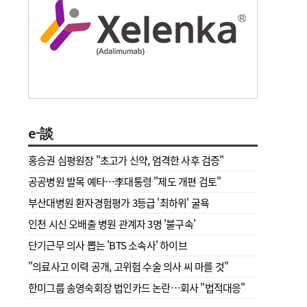
e-談
홍승권 심평원장 " 초고가 신약, 엄격한 사후 검증"
공공병원 발목 예타…李대통령 "제도 개편 검토"
부산대병원 환자경험평가 3등급 '최하위' 굴욕
인천 시신 오배출 병원 관계자 3명 '불구속'
단기근무 의사 뽑는 'BTS 소속사' 하이브
"의료사고 이력 공개, 고위험 수술 의사 씨 마를 것"
한미그룹 송영숙회장 법인카드 논란…회사 "법적대응"