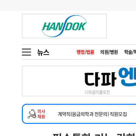
기부
모집
메디인포
인사
부음
오피니언
칼럼
건강정보
금주의 검색어
인물
초대석
피플
뉴스
행정/법률
의원/병원
학술/
1
의사인력 수급 추
동영상뉴스
2
성분명 처방
2026년 하반기 인턴 모집
포토뉴스
포토뉴스
3
AI의료
마취통증의학과 임기제 임상의사 채용
4
전공의 모집 결과
메디 Hospital
지역병원
중소병원
소아청소년과(소아응급전담) 계약직 의사
5
의사국시 합격률
의사
인포메이션
행정처분
판례
계약직(응급의학과 전문의) 직원모집
채용
하반기 전공의(레지던트1년차) 모집
학회·연수강좌
학회/연수강좌
행사