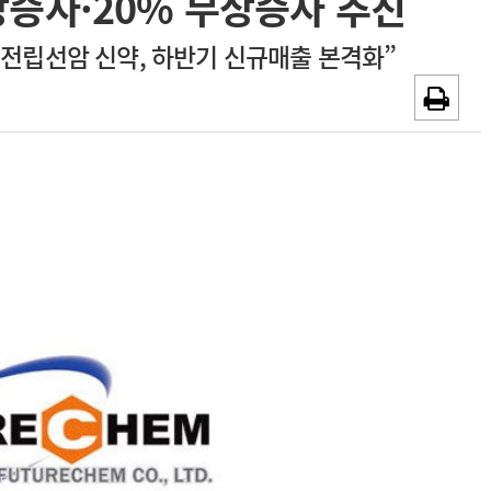
상증자·20% 무상증자 추진
~2026-08-31
광고안내
“전립선암 신약, 하반기 신규매출 본격화”
채용시까지