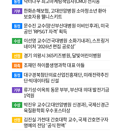
닥터나우 최고마케팅책임자(CMO) 전지웅
동정
한화손해보험, 고대안암병원 소아청소년 환아
기부
보호자용 웰니스키트
문수진 교수( 양산부산대병원 이비인후과), 미국
동정
공인 ‘RPSGT 자격’ 획득
이선영 교수(건국대병원 소화기내과), 스프링거
수상
네이처 ‘2026년 편집 공로상’
경기 의왕시 365키즈병원, 달빛어린이병원
선정
조재민 하이플생명과학 대표 아들
화촉
대구경북첨단의료산업진흥재단, 미래전략추진
동정
단·빅데이터팀 신설
류기성·이옥희 동문 부부, 부산대 의대 발전기금
기부
1억원
박진우 교수(고대안암병원 신경과), 국제신경근
수상
육질환학회 우수포스터상
김진실 가천대 간호대학 교수, 국제 간호연구자
선정
명예의 전당 ‘공식 헌액’