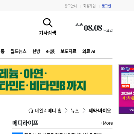
광고안내
회원가입
로그인
|
|
08.08
2026
토요일
기사검색
유통
월드뉴스
한방
e-談
보도자료
의료 AI
지침·기준·평가
약제급여 심사 결과
데일리메디 홈
뉴스
제약·바이오
메디라이프
+ More