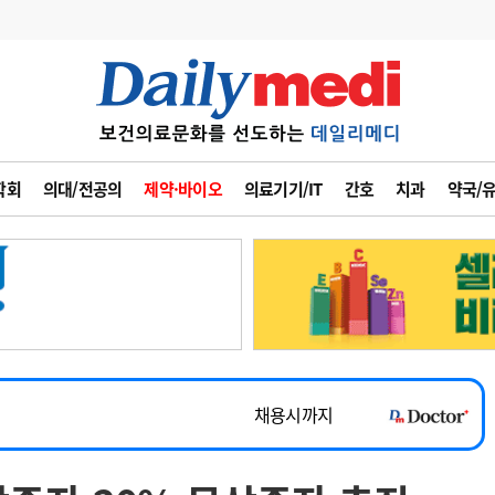
변경
사고
수첩
학회
의대/전공의
제약·바이오
의료기기/IT
간호
치과
약국/
계
6
관리급여 실시
7
지필공 지원책
~2026-08-31
8
수련환경 개선
채용시까지
9
의과대학 입시
 공개채용
채용시까지
10
약가인하
유권해석
정책/통계
공시
채용시까지
~2026-08-15