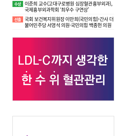
이준희 교수(고대구로병원 심장혈관흉부외과),
수상
국제흉부외과학회 ‘최우수 구연상’
국회 보건복지위원장 이만희(국민의힘)-간사 더
선출
불어민주당 서영석 의원·국민의힘 백종헌 의원