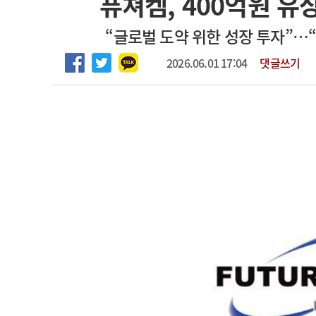
퓨쳐켐, 400억원 유
2026년 하반기 인턴 모집
고객센터
회사소개
법적고지
“글로벌 도약 위한 성장 투자”…
마취통증의학과 임기제 임상의사 채용
2026.06.01 17:04
댓글쓰기