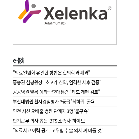
e-談
"의료일원화 유일한 방법은 한의학과 폐과"
홍승권 심평원장 " 초고가 신약, 엄격한 사후 검증"
공공병원 발목 예타…李대통령 "제도 개편 검토"
부산대병원 환자경험평가 3등급 '최하위' 굴욕
인천 시신 오배출 병원 관계자 3명 '불구속'
단기근무 의사 뽑는 'BTS 소속사' 하이브
"의료사고 이력 공개, 고위험 수술 의사 씨 마를 것"