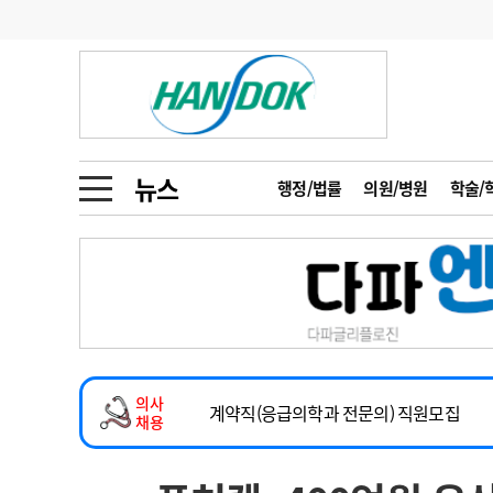
기부
모집
메디인포
인사
부음
오피니언
칼럼
건강정보
금주의 검색어
인물
초대석
피플
뉴스
행정/법률
의원/병원
학술/
1
의사인력 수급 추
동영상뉴스
2
성분명 처방
2026년 하반기 인턴 모집
포토뉴스
포토뉴스
3
AI의료
마취통증의학과 임기제 임상의사 채용
4
전공의 모집 결과
메디 Hospital
지역병원
중소병원
소아청소년과(소아응급전담) 계약직 의사
5
의사국시 합격률
의사
인포메이션
행정처분
판례
계약직(응급의학과 전문의) 직원모집
채용
하반기 전공의(레지던트1년차) 모집
학회·연수강좌
학회/연수강좌
행사