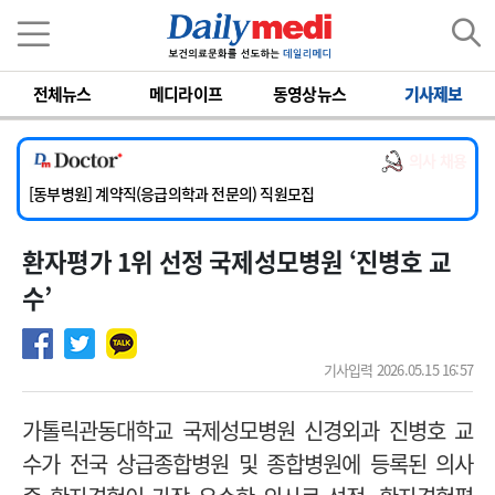
이름
비밀번호
전체뉴스
메디라이프
동영상뉴스
기사제보
[서울아산병원] 2026년 하반기 인턴 모집
[영남대학교의료원] 마취통증의학과 임기제 임상의사 채용
의사 채용
[충남대학교병원] 소아청소년과(소아응급전담) 계약직 의사 공개채용
[동부병원] 계약직(응급의학과 전문의) 직원모집
[이대목동병원] 하반기 전공의(레지던트1년차) 모집
환자평가 1위 선정 국제성모병원 ‘진병호 교
[서울아산병원] 2026년 하반기 인턴 모집
[영남대학교의료원] 마취통증의학과 임기제 임상의사 채용
수’
기사입력 2026.05.15 16:57
가톨릭관동대학교 국제성모병원 신경외과 진병호 교
수가 전국 상급종합병원 및 종합병원에 등록된 의사