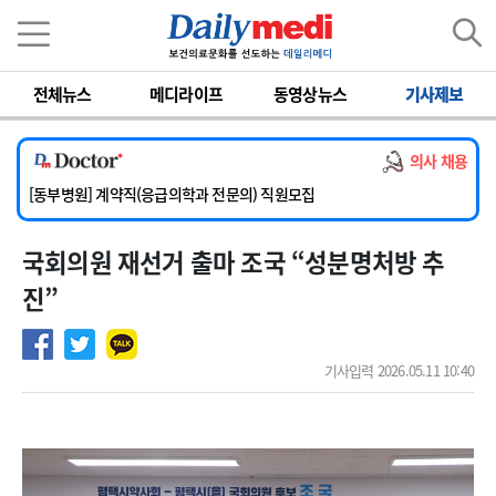
이름
비밀번호
전체뉴스
메디라이프
동영상뉴스
기사제보
[서울아산병원] 2026년 하반기 인턴 모집
[영남대학교의료원] 마취통증의학과 임기제 임상의사 채용
의사 채용
[충남대학교병원] 소아청소년과(소아응급전담) 계약직 의사 공개채용
[동부병원] 계약직(응급의학과 전문의) 직원모집
[이대목동병원] 하반기 전공의(레지던트1년차) 모집
국회의원 재선거 출마 조국 “성분명처방 추
[서울아산병원] 2026년 하반기 인턴 모집
[영남대학교의료원] 마취통증의학과 임기제 임상의사 채용
진”
기사입력 2026.05.11 10:40