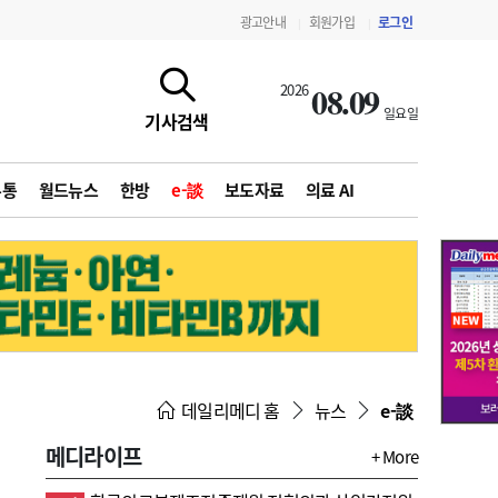
광고안내
회원가입
로그인
|
|
08.09
2026
일요일
기사검색
유통
월드뉴스
한방
e-談
보도자료
의료 AI
지침·기준·평가
약제급여 심사 결과
데일리메디 홈
뉴스
e-談
메디라이프
+ More