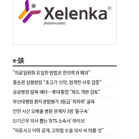
e-談
"의료일원화 유일한 방법은 한의학과 폐과"
홍승권 심평원장 " 초고가 신약, 엄격한 사후 검증"
공공병원 발목 예타…李대통령 "제도 개편 검토"
부산대병원 환자경험평가 3등급 '최하위' 굴욕
인천 시신 오배출 병원 관계자 3명 '불구속'
단기근무 의사 뽑는 'BTS 소속사' 하이브
"의료사고 이력 공개, 고위험 수술 의사 씨 마를 것"