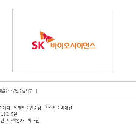
메일주소무단수집거부
|
일리메디 | 발행인 : 안순범 | 편집인 : 박대진
 11월 5일
 |청소년보호책임자 : 박대진