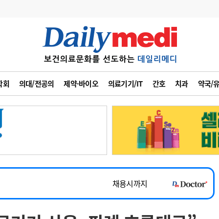
변경
사고
수첩
학회
의대/전공의
제약·바이오
의료기기/IT
간호
치과
약국/
계
6
관리급여 실시
7
지필공 지원책
~2026-08-31
8
수련환경 개선
채용시까지
9
의과대학 입시
 공개채용
채용시까지
10
약가인하
유권해석
정책/통계
공시
채용시까지
~2026-08-15