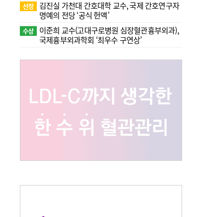
김진실 가천대 간호대학 교수, 국제 간호연구자
선정
명예의 전당 ‘공식 헌액’
이준희 교수(고대구로병원 심장혈관흉부외과),
수상
국제흉부외과학회 ‘최우수 구연상’