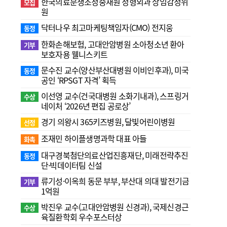
한국의료분쟁조정중재원 정형외과 상임감정위
모집
원
닥터나우 최고마케팅책임자(CMO) 전지웅
동정
한화손해보험, 고대안암병원 소아청소년 환아
기부
보호자용 웰니스키트
문수진 교수( 양산부산대병원 이비인후과), 미국
동정
공인 ‘RPSGT 자격’ 획득
이선영 교수(건국대병원 소화기내과), 스프링거
수상
네이처 ‘2026년 편집 공로상’
경기 의왕시 365키즈병원, 달빛어린이병원
선정
조재민 하이플생명과학 대표 아들
화촉
대구경북첨단의료산업진흥재단, 미래전략추진
동정
단·빅데이터팀 신설
류기성·이옥희 동문 부부, 부산대 의대 발전기금
기부
1억원
박진우 교수(고대안암병원 신경과), 국제신경근
수상
육질환학회 우수포스터상