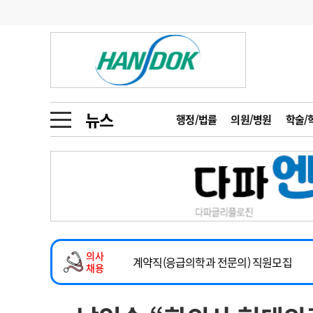
기부
모집
메디인포
인사
부음
오피니언
칼럼
건강정보
금주의 검색어
인물
초대석
피플
뉴스
행정/법률
의원/병원
학술/
1
의사인력 수급 추
동영상뉴스
2
성분명 처방
2026년 하반기 인턴 모집
포토뉴스
포토뉴스
3
AI의료
마취통증의학과 임기제 임상의사 채용
4
전공의 모집 결과
메디 Hospital
지역병원
중소병원
소아청소년과(소아응급전담) 계약직 의사
5
의사국시 합격률
의사
인포메이션
행정처분
판례
계약직(응급의학과 전문의) 직원모집
채용
하반기 전공의(레지던트1년차) 모집
학회·연수강좌
학회/연수강좌
행사