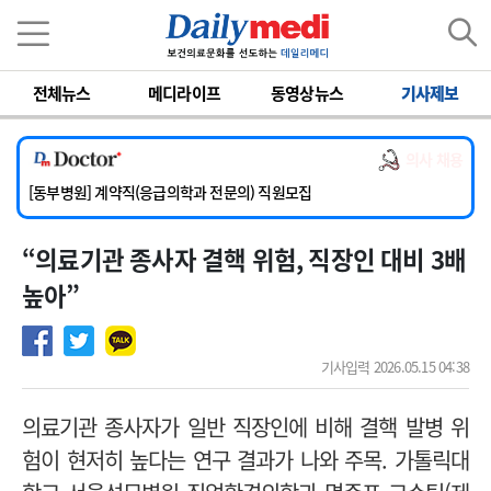
이름
비밀번호
전체뉴스
메디라이프
동영상뉴스
기사제보
[서울아산병원] 2026년 하반기 인턴 모집
[영남대학교의료원] 마취통증의학과 임기제 임상의사 채용
의사 채용
[충남대학교병원] 소아청소년과(소아응급전담) 계약직 의사 공개채용
[동부병원] 계약직(응급의학과 전문의) 직원모집
[이대목동병원] 하반기 전공의(레지던트1년차) 모집
“ 의료기관 종사자 결핵 위험, 직장인 대비 3배
[서울아산병원] 2026년 하반기 인턴 모집
[영남대학교의료원] 마취통증의학과 임기제 임상의사 채용
높아”
기사입력 2026.05.15 04:38
의료기관 종사자가 일반 직장인에 비해 결핵 발병 위
험이 현저히 높다는 연구 결과가 나와 주목.
가톨릭대