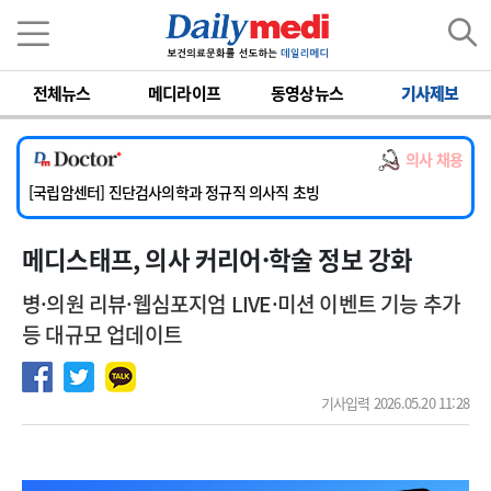
이름
비밀번호
전체뉴스
메디라이프
동영상뉴스
기사제보
[서울아산병원] 2026년 하반기 인턴 모집
[명지병원] 하반기 전공의(인턴) 모집
의사 채용
[동국대학교 경주병원] 내과(소화기, 심장, 내분비), 소아청소년과, 외과, 심장혈관흉부외과, 이비인후과, 병리과 교원 초빙
[국립암센터] 진단검사의학과 정규직 의사직 초빙
[인제대학교해운대백병원] 치과 진료교수 모집 공고
메디스태프, 의사 커리어·학술 정보 강화
[서울아산병원] 2026년 하반기 인턴 모집
[명지병원] 하반기 전공의(인턴) 모집
병·의원 리뷰·웹심포지엄 LIVE·미션 이벤트 기능 추가
등 대규모 업데이트
기사입력 2026.05.20 11:28