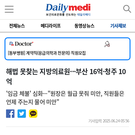
이름
비밀번호
전체뉴스
메디라이프
동영상뉴스
기사제보
[서울아산병원] 2026년 하반기 인턴 모집
[영남대학교의료원] 마취통증의학과 임기제 임상의사 채용
의사 채용
[충남대학교병원] 소아청소년과(소아응급전담) 계약직 의사 공개채용
[동부병원] 계약직(응급의학과 전문의) 직원모집
[이대목동병원] 하반기 전공의(레지던트1년차) 모집
해법 못찾는 지방의료원···부산 16억·청주 10
[서울아산병원] 2026년 하반기 인턴 모집
[영남대학교의료원] 마취통증의학과 임기제 임상의사 채용
억
'임금 체불' 심화···"원장은 월급 못줘 미안, 직원들은
언제 주는지 물어 미안"
기사입력 2025.06.24 05:56