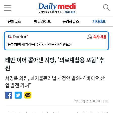
이름
비밀번호
전체뉴스
메디라이프
동영상뉴스
기사제보
[서울아산병원] 2026년 하반기 인턴 모집
[영남대학교의료원] 마취통증의학과 임기제 임상의사 채용
의사 채용
[충남대학교병원] 소아청소년과(소아응급전담) 계약직 의사 공개채용
[동부병원] 계약직(응급의학과 전문의) 직원모집
[이대목동병원] 하반기 전공의(레지던트1년차) 모집
태반 이어 뽑아낸 지방, '의료재활용 포함' 추
[서울아산병원] 2026년 하반기 인턴 모집
[영남대학교의료원] 마취통증의학과 임기제 임상의사 채용
진
서명옥 의원, 폐기물관리법 개정안 발의···"바이오 산
업 발전 기대"
기사입력 2025.08.01 13:10