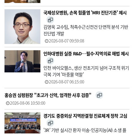
국제성모병원, 손목 힘줄염 'MRI 진단기준' 제시
김영욱 교수팀, 척측수근신전건 단면적 분석 기반
진단법 개발
2026-08-07 09:59:08
인하대병원 실증 R&D…필수·지역의료 해법 제시
인천 바이오헬스, 생산 전초기지 넘어 구조적 위기
극복 기여 '마중물 역할'
2026-08-07 06:15:00
홍승권 심평원장 " 초고가 신약, 엄격한 사후 검증"
2026-08-06 10:50:00
경기도 중증외상 지역완결형 진료체계 정착 고심
'3R' 기반 실시간 환자 이송-인공지능(AI) 소생 플