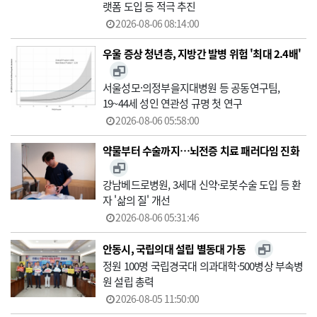
랫폼 도입 등 적극 추진
2026-08-06 08:14:00
우울 증상 청년층, 지방간 발병 위험 '최대 2.4배'
서울성모·의정부을지대병원 등 공동연구팀,
19~44세 성인 연관성 규명 첫 연구
2026-08-06 05:58:00
약물부터 수술까지…뇌전증 치료 패러다임 진화
강남베드로병원, 3세대 신약·로봇수술 도입 등 환
자 '삶의 질' 개선
2026-08-06 05:31:46
안동시, 국립의대 설립 별동대 가동
정원 100명 국립경국대 의과대학·500병상 부속병
원 설립 총력
2026-08-05 11:50:00