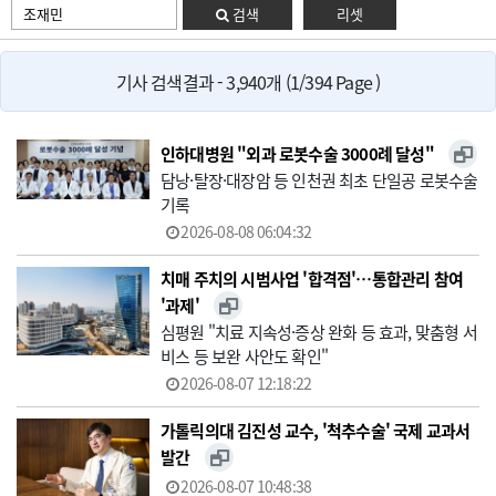
검색
리셋
기사 검색결과 - 3,940개 (1/394 Page )
인하대병원 "외과 로봇수술 3000례 달성"
담낭·탈장·대장암 등 인천권 최초 단일공 로봇수술
기록
2026-08-08 06:04:32
치매 주치의 시범사업 '합격점'…통합관리 참여
'과제'
심평원 "치료 지속성·증상 완화 등 효과, 맞춤형 서
비스 등 보완 사안도 확인"
2026-08-07 12:18:22
가톨릭의대 김진성 교수, '척추수술' 국제 교과서
발간
2026-08-07 10:48:38