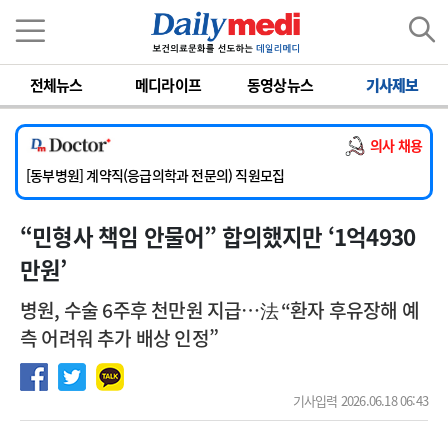
이름
비밀번호
전체뉴스
메디라이프
동영상뉴스
기사제보
[서울아산병원] 2026년 하반기 인턴 모집
[영남대학교의료원] 마취통증의학과 임기제 임상의사 채용
의사 채용
[충남대학교병원] 소아청소년과(소아응급전담) 계약직 의사 공개채용
[동부병원] 계약직(응급의학과 전문의) 직원모집
[이대목동병원] 하반기 전공의(레지던트1년차) 모집
“민형사 책임 안물어” 합의했지만 ‘1억4930
[서울아산병원] 2026년 하반기 인턴 모집
[영남대학교의료원] 마취통증의학과 임기제 임상의사 채용
만원’
병원, 수술 6주후 천만원 지급…法 “환자 후유장해 예
측 어려워 추가 배상 인정”
기사입력 2026.06.18 06:43