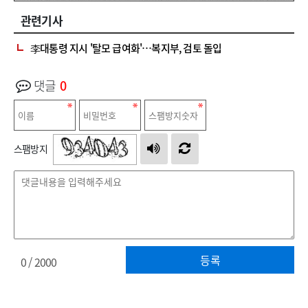
관련기사
李대통령 지시 '탈모 급여화'…복지부, 검토 돌입
댓글
0
스팸방지
등록
0
/ 2000