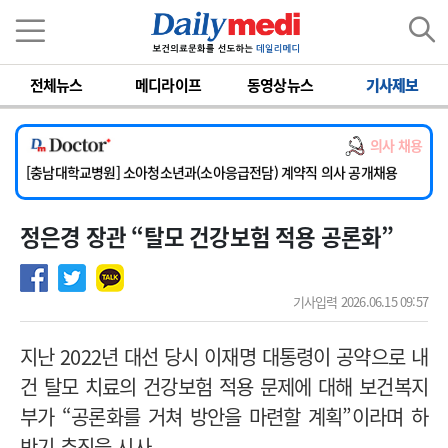
이름
비밀번호
전체뉴스
메디라이프
동영상뉴스
기사제보
[서울아산병원] 2026년 하반기 인턴 모집
[영남대학교의료원] 마취통증의학과 임기제 임상의사 채용
의사 채용
[충남대학교병원] 소아청소년과(소아응급전담) 계약직 의사 공개채용
[동부병원] 계약직(응급의학과 전문의) 직원모집
[이대목동병원] 하반기 전공의(레지던트1년차) 모집
정은경 장관 “탈모 건강보험 적용 공론화”
[서울아산병원] 2026년 하반기 인턴 모집
[영남대학교의료원] 마취통증의학과 임기제 임상의사 채용
기사입력 2026.06.15 09:57
지난 2022년 대선 당시 이재명 대통령이 공약으로 내
건 탈모 치료의 건강보험 적용 문제에 대해 보건복지
부가 “공론화를 거쳐 방안을 마련할 계획”이라며 하
반기 추진을 시사.