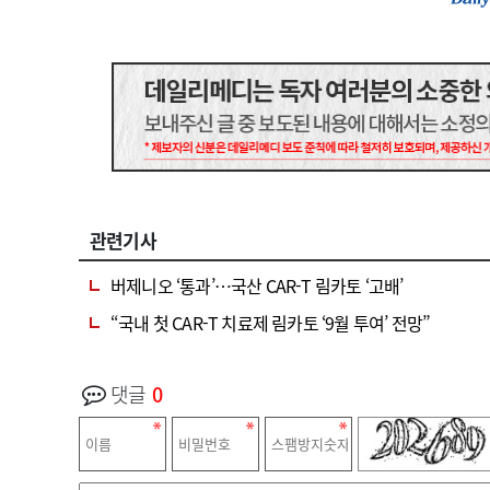
관련기사
버제니오 ‘통과’…국산 CAR-T 림카토 ‘고배’
“국내 첫 CAR-T 치료제 림카토 ‘9월 투여’ 전망”
댓글
0