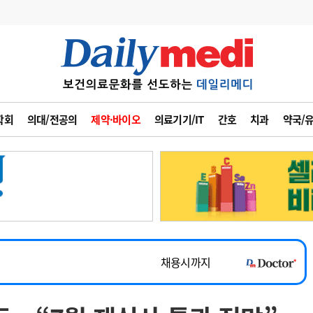
변경
사고
수첩
학회
의대/전공의
제약·바이오
의료기기/IT
간호
치과
약국/
계
6
관리급여 실시
7
지필공 지원책
~2026-08-31
8
수련환경 개선
채용시까지
9
의과대학 입시
 공개채용
채용시까지
10
약가인하
유권해석
정책/통계
공시
채용시까지
~2026-08-15