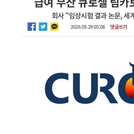
급여 무산 큐로셀 림카
2026년 하반기 인턴 모집
고객센터
회사소개
법적고지
회사 “임상시험 결과 논문, 세계
마취통증의학과 임기제 임상의사 채용
2026.05.29 05:08
댓글쓰기