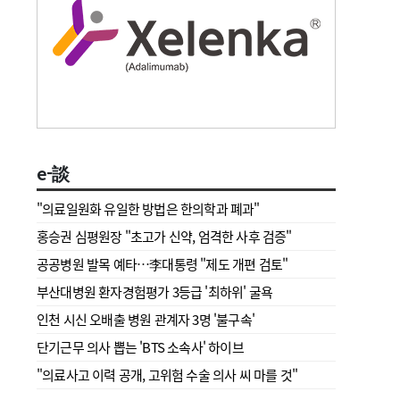
e-談
"의료일원화 유일한 방법은 한의학과 폐과"
홍승권 심평원장 " 초고가 신약, 엄격한 사후 검증"
공공병원 발목 예타…李대통령 "제도 개편 검토"
부산대병원 환자경험평가 3등급 '최하위' 굴욕
인천 시신 오배출 병원 관계자 3명 '불구속'
단기근무 의사 뽑는 'BTS 소속사' 하이브
"의료사고 이력 공개, 고위험 수술 의사 씨 마를 것"