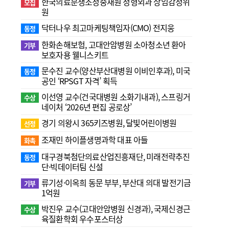
한국의료분쟁조정중재원 정형외과 상임감정위
모집
원
닥터나우 최고마케팅책임자(CMO) 전지웅
동정
한화손해보험, 고대안암병원 소아청소년 환아
기부
보호자용 웰니스키트
문수진 교수( 양산부산대병원 이비인후과), 미국
동정
공인 ‘RPSGT 자격’ 획득
이선영 교수(건국대병원 소화기내과), 스프링거
수상
네이처 ‘2026년 편집 공로상’
경기 의왕시 365키즈병원, 달빛어린이병원
선정
조재민 하이플생명과학 대표 아들
화촉
대구경북첨단의료산업진흥재단, 미래전략추진
동정
단·빅데이터팀 신설
류기성·이옥희 동문 부부, 부산대 의대 발전기금
기부
1억원
박진우 교수(고대안암병원 신경과), 국제신경근
수상
육질환학회 우수포스터상