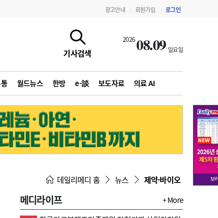
광고안내
회원가입
로그인
|
|
08.09
2026
일요일
기사검색
유통
월드뉴스
한방
e-談
보도자료
의료 AI
지침·기준·평가
약제급여 심사 결과
데일리메디 홈
뉴스
제약·바이오
메디라이프
+ More