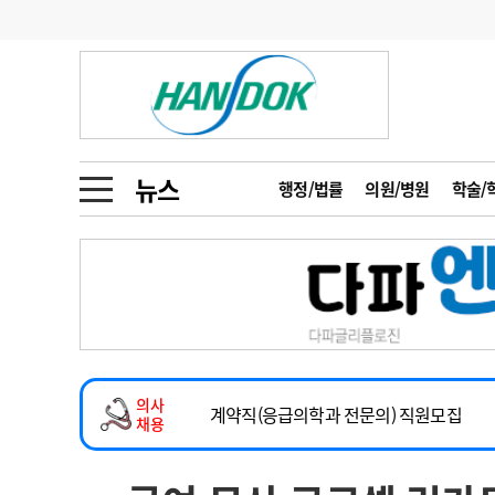
기부
모집
메디인포
인사
부음
오피니언
칼럼
건강정보
금주의 검색어
인물
초대석
피플
뉴스
행정/법률
의원/병원
학술/
1
의사인력 수급 추
동영상뉴스
2
성분명 처방
2026년 하반기 인턴 모집
포토뉴스
포토뉴스
3
AI의료
마취통증의학과 임기제 임상의사 채용
4
전공의 모집 결과
메디 Hospital
지역병원
중소병원
소아청소년과(소아응급전담) 계약직 의사
5
의사국시 합격률
의사
인포메이션
행정처분
판례
계약직(응급의학과 전문의) 직원모집
채용
하반기 전공의(레지던트1년차) 모집
학회·연수강좌
학회/연수강좌
행사