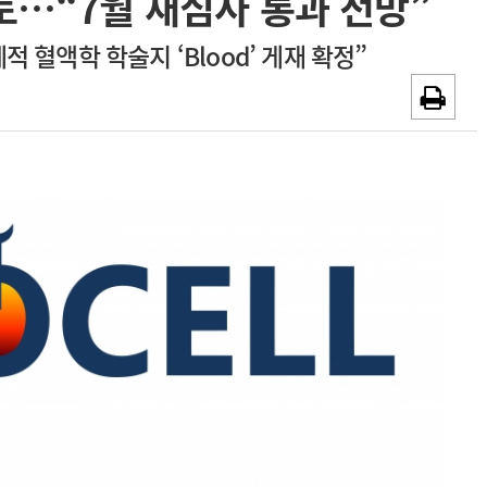
토…“7월 재심사 통과 전망”
~2026-08-31
광고안내
적 혈액학 학술지 ‘Blood’ 게재 확정”
채용시까지