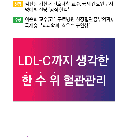
김진실 가천대 간호대학 교수, 국제 간호연구자
선정
명예의 전당 ‘공식 헌액’
이준희 교수(고대구로병원 심장혈관흉부외과),
수상
국제흉부외과학회 ‘최우수 구연상’