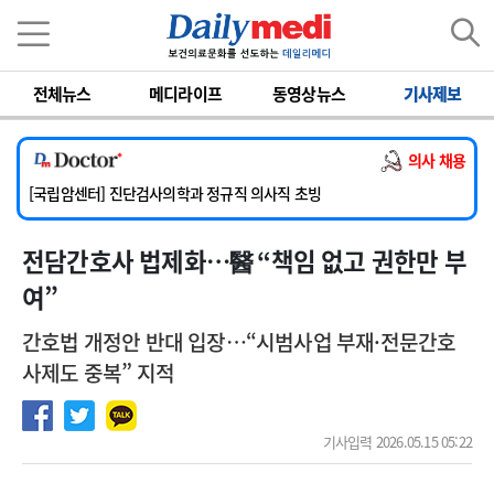
이름
비밀번호
전체뉴스
메디라이프
동영상뉴스
기사제보
[서울아산병원] 2026년 하반기 인턴 모집
[명지병원] 하반기 전공의(인턴) 모집
의사 채용
[동국대학교 경주병원] 내과(소화기, 심장, 내분비), 소아청소년과, 외과, 심장혈관흉부외과, 이비인후과, 병리과 교원 초빙
[국립암센터] 진단검사의학과 정규직 의사직 초빙
[인제대학교해운대백병원] 치과 진료교수 모집 공고
전담간호사 법제화…醫 “책임 없고 권한만 부
[서울아산병원] 2026년 하반기 인턴 모집
[명지병원] 하반기 전공의(인턴) 모집
여”
간호법 개정안 반대 입장…“시범사업 부재·전문간호
사제도 중복” 지적
기사입력 2026.05.15 05:22