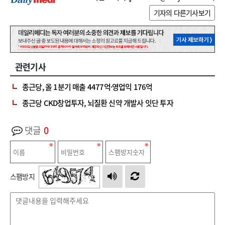
기자의 다른기사보기
관련기사
종근당, 올 1분기 매출 4477억·영업익 176억
종근당 CKD창업투자, 뇌질환 신약 개발사 잇단 투자
댓글
0
스팸방지