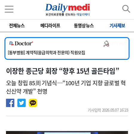
이름
비밀번호
전체뉴스
메디라이프
동영상뉴스
기사제보
[서울아산병원] 2026년 하반기 인턴 모집
[영남대학교의료원] 마취통증의학과 임기제 임상의사 채용
의사 채용
[충남대학교병원] 소아청소년과(소아응급전담) 계약직 의사 공개채용
[동부병원] 계약직(응급의학과 전문의) 직원모집
[이대목동병원] 하반기 전공의(레지던트1년차) 모집
이장한 종근당 회장 “향후 15년 골든타임”
[서울아산병원] 2026년 하반기 인턴 모집
[영남대학교의료원] 마취통증의학과 임기제 임상의사 채용
오늘 창립 85周 기념식…“100년 기업 지향 글로벌 혁
신신약 개발” 천명
기사입력 2026.05.07 16:23