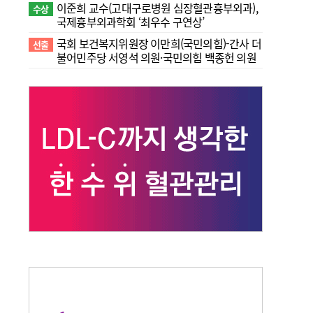
이준희 교수(고대구로병원 심장혈관흉부외과),
수상
국제흉부외과학회 ‘최우수 구연상’
국회 보건복지위원장 이만희(국민의힘)-간사 더
선출
불어민주당 서영석 의원·국민의힘 백종헌 의원