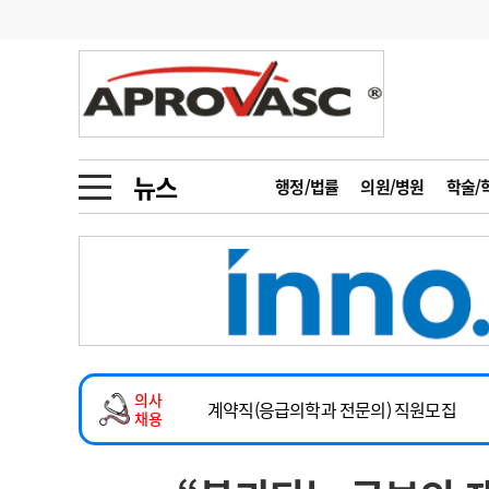
기부
모집
메디인포
인사
부음
오피니언
칼럼
건강정보
금주의 검색어
인물
초대석
피플
뉴스
행정/법률
의원/병원
학술/
1
의사인력 수급 추
동영상뉴스
2
성분명 처방
2026년 하반기 인턴 모집
포토뉴스
포토뉴스
3
AI의료
마취통증의학과 임기제 임상의사 채용
4
전공의 모집 결과
메디 Hospital
지역병원
중소병원
소아청소년과(소아응급전담) 계약직 의사
5
의사국시 합격률
의사
인포메이션
행정처분
판례
계약직(응급의학과 전문의) 직원모집
채용
하반기 전공의(레지던트1년차) 모집
학회·연수강좌
학회/연수강좌
행사