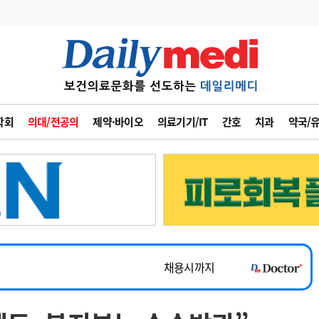
변경
사고
수첩
학회
의대/전공의
제약·바이오
의료기기/IT
간호
치과
약국/
계
6
관리급여 실시
7
지필공 지원책
~2026-08-31
8
수련환경 개선
채용시까지
9
의과대학 입시
 공개채용
채용시까지
10
약가인하
유권해석
정책/통계
공시
채용시까지
~2026-08-15