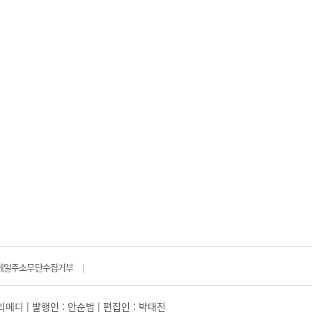
메일주소무단수집거부
|
일리메디 | 발행인 : 안순범 | 편집인 : 박대진