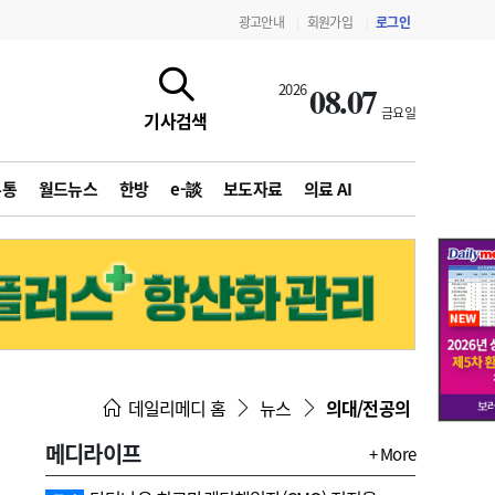
광고안내
회원가입
로그인
|
|
08.07
2026
금요일
기사검색
유통
월드뉴스
한방
e-談
보도자료
의료 AI
지침·기준·평가
약제급여 심사 결과
데일리메디 홈
뉴스
의대/전공의
메디라이프
+ More