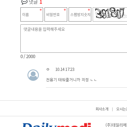
댓글
1
0
/ 2000
ㅇ
10.14 17:23
전용기 태워줄거니까 걱정 ㄴㄴ
회사소개
오시는
|
(주)데일리메디