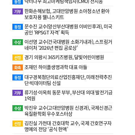
닥터나우 최고마케팅책임자(CMO) 전지웅
동정
한화손해보험, 고대안암병원 소아청소년 환아
기부
보호자용 웰니스키트
문수진 교수( 양산부산대병원 이비인후과), 미국
동정
공인 ‘RPSGT 자격’ 획득
이선영 교수(건국대병원 소화기내과), 스프링거
수상
네이처 ‘2026년 편집 공로상’
경기 의왕시 365키즈병원, 달빛어린이병원
선정
조재민 하이플생명과학 대표 아들
화촉
대구경북첨단의료산업진흥재단, 미래전략추진
동정
단·빅데이터팀 신설
류기성·이옥희 동문 부부, 부산대 의대 발전기금
기부
1억원
박진우 교수(고대안암병원 신경과), 국제신경근
수상
육질환학회 우수포스터상
김진실 가천대 간호대학 교수, 국제 간호연구자
선정
명예의 전당 ‘공식 헌액’