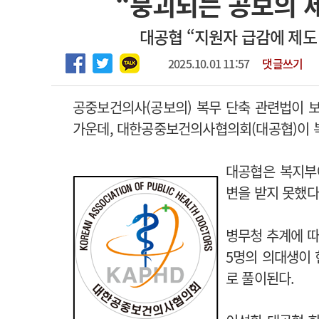
“붕괴되는 공보의 
2026년 하반기 인턴 모집
고객센터
회사소개
법적고지
대공협 “지원자 급감에 제도 
마취통증의학과 임기제 임상의사 채용
2025.10.01 11:57
댓글쓰기
공중보건의사(공보의) 복무 단축 관련법이 
가운데, 대한공중보건의사협의회(대공협)이 
대공협은 복지부
변을 받지 못했다
병무청 추계에 따
5명의 의대생이
로 풀이된다.