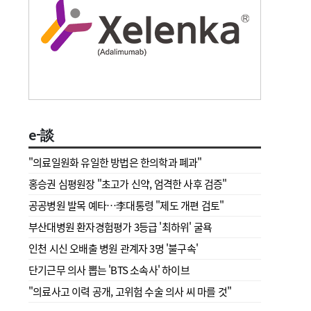
e-談
"의료일원화 유일한 방법은 한의학과 폐과"
홍승권 심평원장 " 초고가 신약, 엄격한 사후 검증"
공공병원 발목 예타…李대통령 "제도 개편 검토"
부산대병원 환자경험평가 3등급 '최하위' 굴욕
인천 시신 오배출 병원 관계자 3명 '불구속'
단기근무 의사 뽑는 'BTS 소속사' 하이브
"의료사고 이력 공개, 고위험 수술 의사 씨 마를 것"