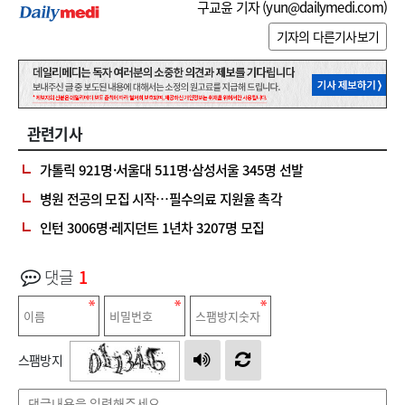
구교윤 기자 (
yun@dailymedi.com
)
기자의 다른기사보기
관련기사
가톨릭 921명·서울대 511명·삼성서울 345명 선발
병원 전공의 모집 시작…필수의료 지원율 촉각
인턴 3006명·레지던트 1년차 3207명 모집
댓글
1
스팸방지