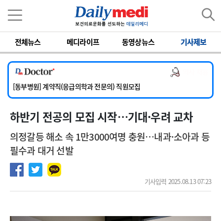
이름
비밀번호
전체뉴스
메디라이프
동영상뉴스
기사제보
[서울아산병원] 2026년 하반기 인턴 모집
[영남대학교의료원] 마취통증의학과 임기제 임상의사 채용
의사 채용
[충남대학교병원] 소아청소년과(소아응급전담) 계약직 의사 공개채용
[동부병원] 계약직(응급의학과 전문의) 직원모집
[이대목동병원] 하반기 전공의(레지던트1년차) 모집
하반기 전공의 모집 시작…기대·우려 교차
[서울아산병원] 2026년 하반기 인턴 모집
[영남대학교의료원] 마취통증의학과 임기제 임상의사 채용
의정갈등 해소 속 1만3000여명 충원…내과·소아과 등
필수과 대거 선발
기사입력 2025.08.13 07:23