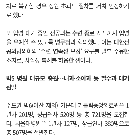
차로 복귀할 경우 정원 초과도 절차를 거쳐 인정하기
로 했다.
또 입영 대기 중인 전공의는 수련 종료 시점까지 입영
을 유예할 수 있도록 병무청과 협의했다.
이는 대한전
공의협의회의 ‘수련 연속성 보장’ 요구를 일부 수용한
조치로, 사실상 특례를 허용한 셈이다.
빅5 병원 대규모 충원…내과·소아과 등 필수과 대거
선발
수도권 빅6(아산 제외) 가운데 가톨릭중앙의료원은 1
년차 201명, 상급연차 520명 등 총 721명을 모집한
다.
서울대병원은 1년차 127명, 상급연차 380명으로
총 507명을 선발한다.