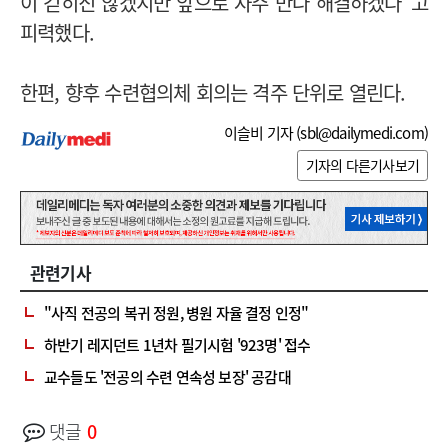
이 걷히진 않겠지만 앞으로 자주 만나 해결하겠다"고
피력했다.
한편, 향후 수련협의체 회의는 격주 단위로 열린다.
이슬비 기자 (
sbl@dailymedi.com
)
기자의 다른기사보기
관련기사
"사직 전공의 복귀 정원, 병원 자율 결정 인정"
하반기 레지던트 1년차 필기시험 '923명' 접수
교수들도 '전공의 수련 연속성 보장' 공감대
댓글
0