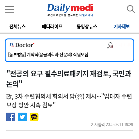
이름
비밀번호
전체뉴스
메디라이프
동영상뉴스
기사제보
[서울아산병원] 2026년 하반기 인턴 모집
[영남대학교의료원] 마취통증의학과 임기제 임상의사 채용
의사 채용
[충남대학교병원] 소아청소년과(소아응급전담) 계약직 의사 공개채용
[동부병원] 계약직(응급의학과 전문의) 직원모집
[이대목동병원] 하반기 전공의(레지던트1년차) 모집
"전공의 요구 필수의료패키지 재검토, 국민과
[서울아산병원] 2026년 하반기 인턴 모집
[영남대학교의료원] 마취통증의학과 임기제 임상의사 채용
논의"
政, 3차 수련협의체 회의서 답(答) 제시···"입대자 수련
보장 방안 지속 검토"
기사입력 2025.08.11 19:29