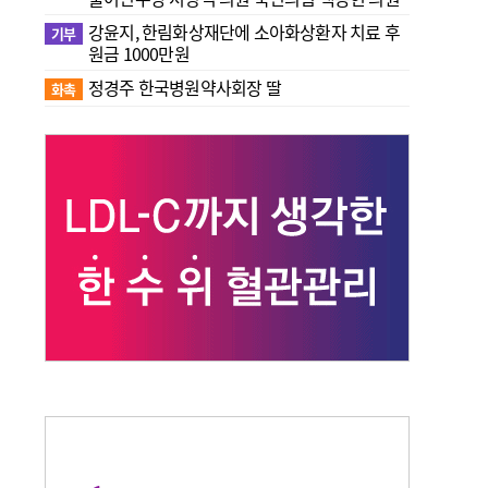
강윤지, 한림화상재단에 소아화상환자 치료 후
기부
원금 1000만원
정경주 한국병원약사회장 딸
화촉