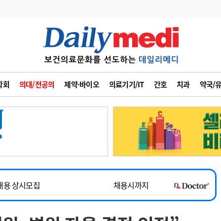
변경
사고
수첩
학회
의대/전공의
제약·바이오
의료기기/IT
간호
치과
약국/
계
6
관리급여 실시
7
지필공 지원책
~2026-08-31
8
수련환경 개선
채용시까지
9
의과대학 입시
채용시까지
10
약가인하
유권해석
정책/통계
공시
채용 상시모집
채용시까지
~2026-08-15