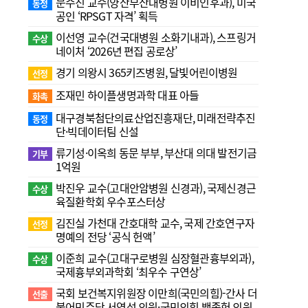
문수진 교수( 양산부산대병원 이비인후과), 미국
동정
공인 ‘RPSGT 자격’ 획득
이선영 교수(건국대병원 소화기내과), 스프링거
수상
네이처 ‘2026년 편집 공로상’
경기 의왕시 365키즈병원, 달빛어린이병원
선정
조재민 하이플생명과학 대표 아들
화촉
대구경북첨단의료산업진흥재단, 미래전략추진
동정
단·빅데이터팀 신설
류기성·이옥희 동문 부부, 부산대 의대 발전기금
기부
1억원
박진우 교수(고대안암병원 신경과), 국제신경근
수상
육질환학회 우수포스터상
김진실 가천대 간호대학 교수, 국제 간호연구자
선정
명예의 전당 ‘공식 헌액’
이준희 교수(고대구로병원 심장혈관흉부외과),
수상
국제흉부외과학회 ‘최우수 구연상’
국회 보건복지위원장 이만희(국민의힘)-간사 더
선출
불어민주당 서영석 의원·국민의힘 백종헌 의원