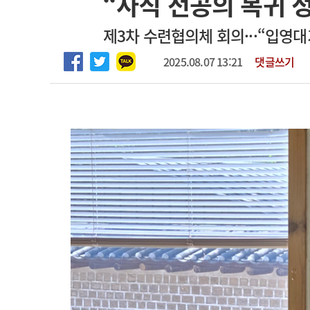
“사직 전공의 복귀 정
임상전담교원 및 전임의 초빙
고객센터
회사소개
법적고지
제3차 수련협의체 회의···“입영
[해운대] 2026년 하반기 인턴 모집
2025.08.07 13:21
댓글쓰기