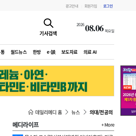
광고안내
회원가입
로그인
|
|
08.06
2026
목요일
기사검색
유통
월드뉴스
한방
e-談
보도자료
의료 AI
지침·기준·평가
약제급여 심사 결과
데일리메디 홈
뉴스
의대/전공의
메디라이프
+ More