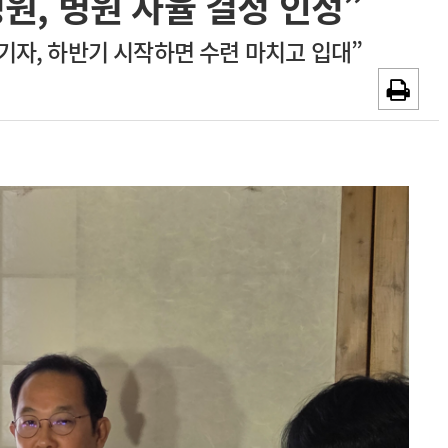
원, 병원 자율 결정 인정”
~2026-08-31
광고안내
대기자, 하반기 시작하면 수련 마치고 입대”
채용시까지