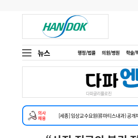
기부
모집
메디인포
인사
부음
오피니언
칼럼
건강정보
금주의 검색어
인물
초대석
피플
뉴스
행정/법률
의원/병원
학술/
1
의사인력 수급 추
동영상뉴스
2
성분명 처방
임상전담교원 및 전임의 초빙
포토뉴스
포토뉴스
3
AI의료
[해운대] 2026년 하반기 인턴 모집
4
전공의 모집 결과
메디 Hospital
지역병원
중소병원
건강증진센터 소화기파트 건진교수 초빙
5
의사국시 합격률
의사
인포메이션
행정처분
판례
[세종] 임상교수요원(류마티스내과) 공개
채용
정형외과 일반의 초빙
학회·연수강좌
학회/연수강좌
행사