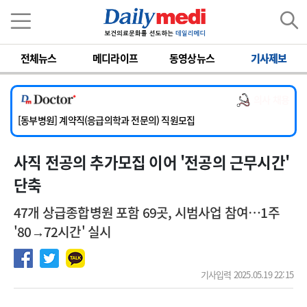
이름
비밀번호
전체뉴스
메디라이프
동영상뉴스
기사제보
[서울아산병원] 2026년 하반기 인턴 모집
[영남대학교의료원] 마취통증의학과 임기제 임상의사 채용
의사 채용
[충남대학교병원] 소아청소년과(소아응급전담) 계약직 의사 공개채용
[동부병원] 계약직(응급의학과 전문의) 직원모집
[이대목동병원] 하반기 전공의(레지던트1년차) 모집
사직 전공의 추가모집 이어 '전공의 근무시간'
[서울아산병원] 2026년 하반기 인턴 모집
[영남대학교의료원] 마취통증의학과 임기제 임상의사 채용
단축
47개 상급종합병원 포함 69곳, 시범사업 참여…1주
'80→72시간' 실시
기사입력 2025.05.19 22:15