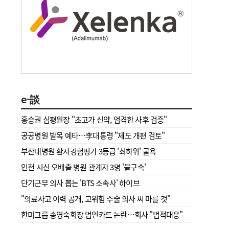
e-談
홍승권 심평원장 " 초고가 신약, 엄격한 사후 검증"
공공병원 발목 예타…李대통령 "제도 개편 검토"
부산대병원 환자경험평가 3등급 '최하위' 굴욕
인천 시신 오배출 병원 관계자 3명 '불구속'
단기근무 의사 뽑는 'BTS 소속사' 하이브
"의료사고 이력 공개, 고위험 수술 의사 씨 마를 것"
한미그룹 송영숙회장 법인카드 논란…회사 "법적대응"