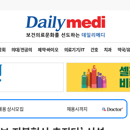
변경
사고
수첩
학회
의대/전공의
제약·바이오
의료기기/IT
간호
치과
약국/
계
6
관리급여 실시
7
지필공 지원책
~2026-08-31
8
수련환경 개선
채용시까지
9
의과대학 입시
채용시까지
10
약가인하
유권해석
정책/통계
공시
채용 상시모집
채용시까지
~2026-08-15