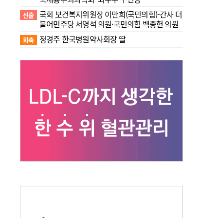
국회 보건복지위원장 이만희(국민의힘)-간사 더
선출
불어민주당 서영석 의원·국민의힘 백종헌 의원
정경주 한국병원약사회장 딸
화촉