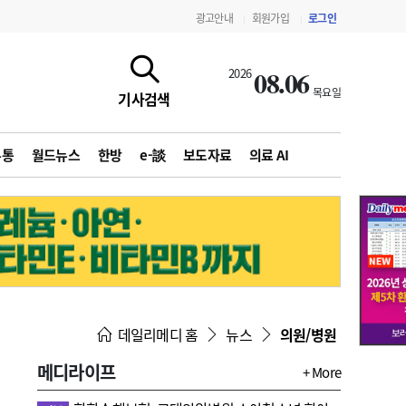
광고안내
회원가입
로그인
|
|
08.06
2026
목요일
기사검색
유통
월드뉴스
한방
e-談
보도자료
의료 AI
지침·기준·평가
약제급여 심사 결과
데일리메디 홈
뉴스
의원/병원
메디라이프
+ More