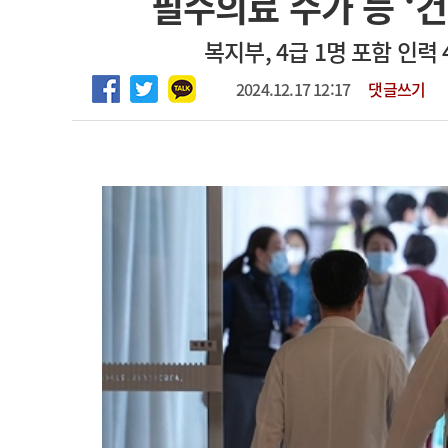
필수의료 수가 등 ‘
임상전담교원 및 전임의 초빙
고객센터
회사소개
법적고지
복지부, 4급 1명 포함 인
[해운대] 2026년 하반기 인턴 모집
2024.12.17 12:17
댓글쓰기