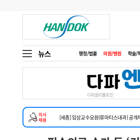
기부
모집
메디인포
인사
부음
오피니언
칼럼
건강정보
금주의 검색어
인물
초대석
피플
뉴스
행정/법률
의원/병원
학술/
1
의사인력 수급 추
동영상뉴스
2
성분명 처방
임상전담교원 및 전임의 초빙
포토뉴스
포토뉴스
3
AI의료
[해운대] 2026년 하반기 인턴 모집
4
전공의 모집 결과
메디 Hospital
지역병원
중소병원
건강증진센터 소화기파트 건진교수 초빙
5
의사국시 합격률
의사
인포메이션
행정처분
판례
[세종] 임상교수요원(류마티스내과) 공개
채용
정형외과 일반의 초빙
학회·연수강좌
학회/연수강좌
행사