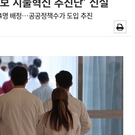
건보 지불혁신 추진단’ 신설
~2026-08-31
광고안내
력 4명 배정…공공정책수가 도입 추진
채용시까지