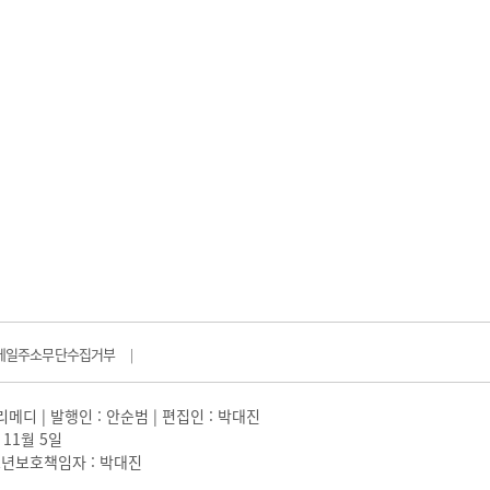
메일주소무단수집거부
|
일리메디 | 발행인 : 안순범 | 편집인 : 박대진
 11월 5일
 |청소년보호책임자 : 박대진