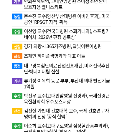
한화손해보험, 고대안암병원 소아청소년 환아
기부
보호자용 웰니스키트
문수진 교수( 양산부산대병원 이비인후과), 미국
동정
공인 ‘RPSGT 자격’ 획득
이선영 교수(건국대병원 소화기내과), 스프링거
수상
네이처 ‘2026년 편집 공로상’
경기 의왕시 365키즈병원, 달빛어린이병원
선정
조재민 하이플생명과학 대표 아들
화촉
대구경북첨단의료산업진흥재단, 미래전략추진
동정
단·빅데이터팀 신설
류기성·이옥희 동문 부부, 부산대 의대 발전기금
기부
1억원
박진우 교수(고대안암병원 신경과), 국제신경근
수상
육질환학회 우수포스터상
김진실 가천대 간호대학 교수, 국제 간호연구자
선정
명예의 전당 ‘공식 헌액’
이준희 교수(고대구로병원 심장혈관흉부외과),
수상
국제흉부외과학회 ‘최우수 구연상’