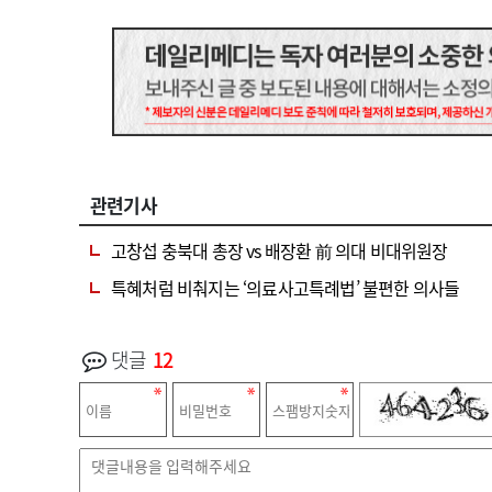
관련기사
고창섭 충북대 총장 vs 배장환 前 의대 비대위원장
특혜처럼 비춰지는 ‘의료사고특례법’ 불편한 의사들
댓글
12