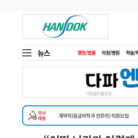
기부
모집
메디인포
인사
부음
오피니언
칼럼
건강정보
금주의 검색어
인물
초대석
피플
뉴스
행정/법률
의원/병원
학술/
1
의사인력 수급 추
동영상뉴스
2
성분명 처방
2026년 하반기 인턴 모집
포토뉴스
포토뉴스
3
AI의료
마취통증의학과 임기제 임상의사 채용
4
전공의 모집 결과
메디 Hospital
지역병원
중소병원
소아청소년과(소아응급전담) 계약직 의사
5
의사국시 합격률
의사
인포메이션
행정처분
판례
계약직(응급의학과 전문의) 직원모집
채용
하반기 전공의(레지던트1년차) 모집
학회·연수강좌
학회/연수강좌
행사