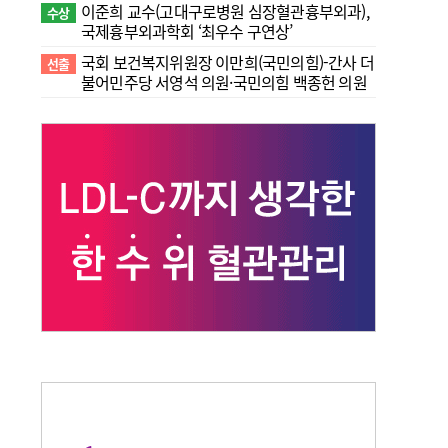
이준희 교수(고대구로병원 심장혈관흉부외과),
수상
국제흉부외과학회 ‘최우수 구연상’
국회 보건복지위원장 이만희(국민의힘)-간사 더
선출
불어민주당 서영석 의원·국민의힘 백종헌 의원