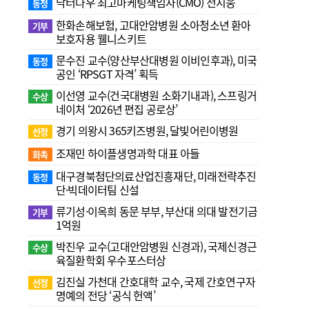
닥터나우 최고마케팅책임자(CMO) 전지웅
동정
한화손해보험, 고대안암병원 소아청소년 환아
기부
보호자용 웰니스키트
문수진 교수( 양산부산대병원 이비인후과), 미국
동정
공인 ‘RPSGT 자격’ 획득
이선영 교수(건국대병원 소화기내과), 스프링거
수상
네이처 ‘2026년 편집 공로상’
경기 의왕시 365키즈병원, 달빛어린이병원
선정
조재민 하이플생명과학 대표 아들
화촉
대구경북첨단의료산업진흥재단, 미래전략추진
동정
단·빅데이터팀 신설
류기성·이옥희 동문 부부, 부산대 의대 발전기금
기부
1억원
박진우 교수(고대안암병원 신경과), 국제신경근
수상
육질환학회 우수포스터상
김진실 가천대 간호대학 교수, 국제 간호연구자
선정
명예의 전당 ‘공식 헌액’