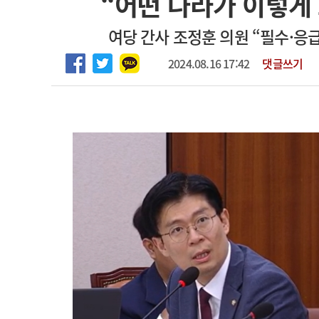
“어떤 나라가 이렇게
2026년 하반기 인턴 모집
고객센터
회사소개
법적고지
여당 간사 조정훈 의원 “필수·응
마취통증의학과 임기제 임상의사 채용
2024.08.16 17:42
댓글쓰기