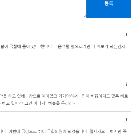
등록
람이 국힘에 들어 갔나 했더니 ...윤석렬 몊으로가면 다 바보가 되는건지
 만을 하고 있네~ 참으로 어이없고 기가막혀서~ 입이 삐뚫어져도 말은 바로
 하고 있어?? 그건 아니지! 하늘을 우러러~
. 이번에 국짐으로 튀어 국회의원이 되었습니다. 철새지요... 하지만 꼭