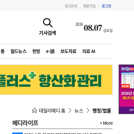
광고안내
회원가입
로그인
|
|
08.07
2026
금요일
기사검색
유통
월드뉴스
한방
e-談
보도자료
의료 AI
지침·기준·평가
약제급여 심사 결과
데일리메디 홈
뉴스
행정/법률
메디라이프
+ More