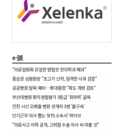
e-談
"의료일원화 유일한 방법은 한의학과 폐과"
홍승권 심평원장 " 초고가 신약, 엄격한 사후 검증"
공공병원 발목 예타…李대통령 "제도 개편 검토"
부산대병원 환자경험평가 3등급 '최하위' 굴욕
인천 시신 오배출 병원 관계자 3명 '불구속'
단기근무 의사 뽑는 'BTS 소속사' 하이브
"의료사고 이력 공개, 고위험 수술 의사 씨 마를 것"