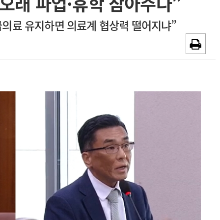
 오래 파업·휴학 참아주나”
~2026-08-31
광고안내
급의료 유지하면 의료계 협상력 떨어지냐”
채용시까지