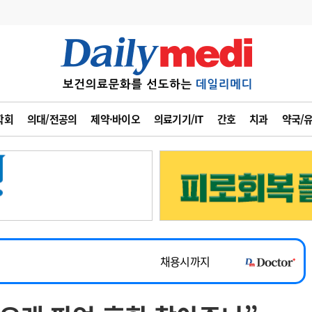
변경
사고
수첩
학회
의대/전공의
제약·바이오
의료기기/IT
간호
치과
약국/
계
6
관리급여 실시
7
지필공 지원책
~2026-08-31
8
수련환경 개선
채용시까지
9
의과대학 입시
 공개채용
채용시까지
10
약가인하
유권해석
정책/통계
공시
채용시까지
~2026-08-15