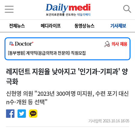
이름
비밀번호
전체뉴스
메디라이프
동영상뉴스
기사제보
[서울아산병원] 2026년 하반기 인턴 모집
[영남대학교의료원] 마취통증의학과 임기제 임상의사 채용
의사 채용
[충남대학교병원] 소아청소년과(소아응급전담) 계약직 의사 공개채용
[동부병원] 계약직(응급의학과 전문의) 직원모집
[이대목동병원] 하반기 전공의(레지던트1년차) 모집
레지던트 지원율 낮아지고 '인기과-기피과' 양
[서울아산병원] 2026년 하반기 인턴 모집
[영남대학교의료원] 마취통증의학과 임기제 임상의사 채용
극화
신현영 의원 "2023년 300여명 미지원, 수련 포기 대신
n수·개원 등 선택"
기사입력 2023.10.16 18:05