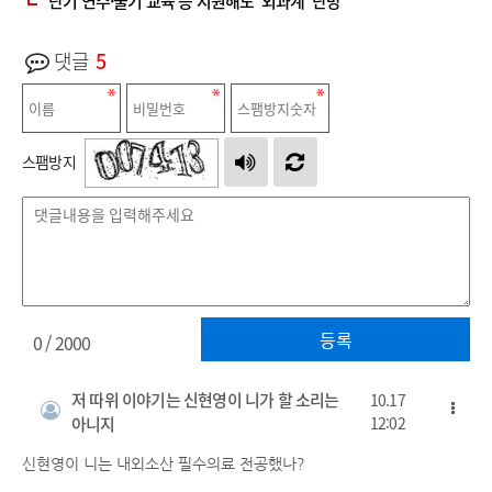
단기 연수·술기 교육 등 지원해도 '외과계' 난망
댓글
5
스팸방지
등록
0
/ 2000
저 따위 이야기는 신현영이 니가 할 소리는
10.17
아니지
12:02
신현영이 니는 내외소산 필수의료 전공했나?