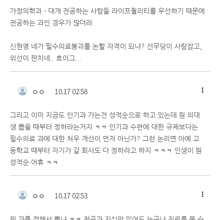
가정의학과 - 대개 전공하는 사람들 라이프퀄리티를 우선하기 때문에
전공하는 과인 경우가 많더라.
신현영 네가 필수의료붕괴를 논할 자격이 되냐? 선무당이 사람잡고,
위선이 판치네.. 흐이그...
ㅇㅇ
10.17 02:58
그리고 이미 지금도 인기과 가는건 성적순으로 하고 있는데 뭔 의대
생 뽑을 때부터 정하라는거지 ㅋㅋ 인기과 수련에 대한 규제보다는
필수의료 과에 대한 처우 개선이 먼저 아닌가? 그런 논리면 아예 고
등학교 때부터 자기가 갈 회사도 다 정하라고 하지 ㅋㅋㅋ 인생이 뭔
성적순 어휴 ㅋㅋ
ㅇㅇ
10.17 02:53
뭔 과를 정해서 뽑냐 ㅋㅋ 전공과 지식만 있어도 누구나 진료를 볼 수