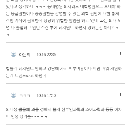
있다고 생각하네 ㅋㅋㅋ 동네병원 의사라도 대학병원으로 보내야 하
는 응급질환이나 중증질환을 감별할 수 있는 의학 전반에 대한 총체
적인 지식이 필요한데 상당히 위험한 발언을 하고 있네. 과는 의대 6
년 다 졸업하고 인턴 수련 후에 레지던트 하면서 정하는건 아냐? ㅋ
ㅋ
아는의
10.16 22:35
힘들게 레지던트 안하고 강남에 가서 피부미용이나 비만 배워 개원하
는게 트랜드라고 하던데
ㅋㅋㅋ
10.16 17:13
의대생 뽑을떄 과를 정해서 뽑자 산부인과학과 소아과학과 등등 어차
피 인생 성적순~~ㅋㅋㅋ