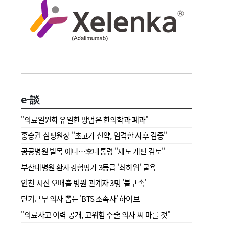
e-談
"의료일원화 유일한 방법은 한의학과 폐과"
홍승권 심평원장 " 초고가 신약, 엄격한 사후 검증"
공공병원 발목 예타…李대통령 "제도 개편 검토"
부산대병원 환자경험평가 3등급 '최하위' 굴욕
인천 시신 오배출 병원 관계자 3명 '불구속'
단기근무 의사 뽑는 'BTS 소속사' 하이브
"의료사고 이력 공개, 고위험 수술 의사 씨 마를 것"