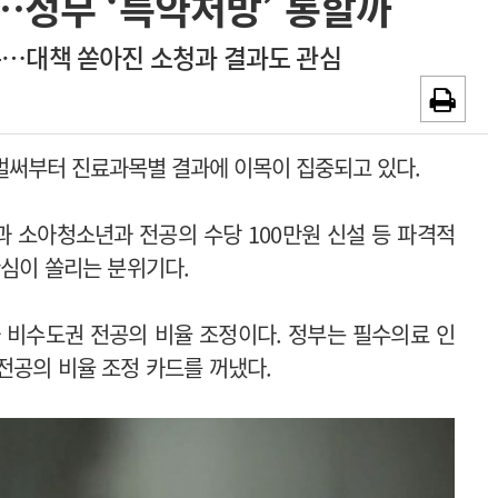
…정부 ‘특약처방’ 통할까
~2026-08-31
광고안내
목…대책 쏟아진 소청과 결과도 관심
채용시까지
 벌써부터 진료과목별 결과에 이목이 집중되고 있다.
 소아청소년과 전공의 수당 100만원 신설 등 파격적
관심이 쏠리는 분위기다.
 비수도권 전공의 비율 조정이다. 정부는 필수의료 인
전공의 비율 조정 카드를 꺼냈다.