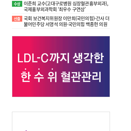
이준희 교수(고대구로병원 심장혈관흉부외과),
수상
국제흉부외과학회 ‘최우수 구연상’
국회 보건복지위원장 이만희(국민의힘)-간사 더
선출
불어민주당 서영석 의원·국민의힘 백종헌 의원