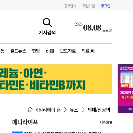
광고안내
회원가입
로그인
|
|
08.08
2026
토요일
기사검색
유통
월드뉴스
한방
e-談
보도자료
의료 AI
지침·기준·평가
약제급여 심사 결과
데일리메디 홈
뉴스
의대/전공의
메디라이프
+ More