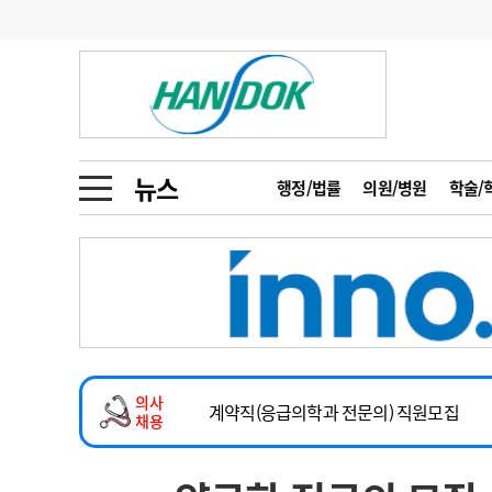
기부
모집
메디인포
인사
부음
오피니언
칼럼
건강정보
금주의 검색어
인물
초대석
피플
뉴스
행정/법률
의원/병원
학술/
1
의사인력 수급 추
동영상뉴스
2
성분명 처방
2026년 하반기 인턴 모집
포토뉴스
포토뉴스
3
AI의료
마취통증의학과 임기제 임상의사 채용
4
전공의 모집 결과
메디 Hospital
지역병원
중소병원
소아청소년과(소아응급전담) 계약직 의사
5
의사국시 합격률
의사
인포메이션
행정처분
판례
계약직(응급의학과 전문의) 직원모집
채용
하반기 전공의(레지던트1년차) 모집
학회·연수강좌
학회/연수강좌
행사