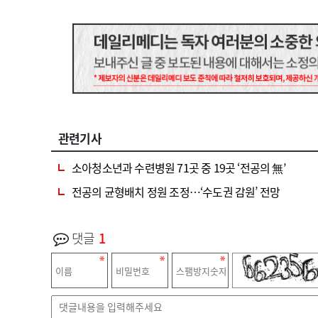
관련기사
소아청소년과 수련병원 71곳 중 19곳 ‘전공의 無’
전공의 균형배치 정원 조정…‘수도권 감원’ 전망
댓글
1