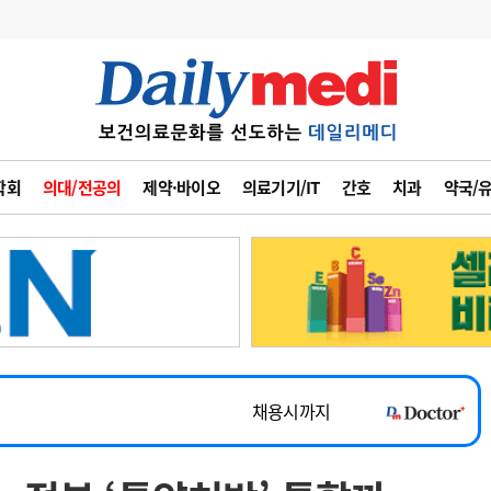
변경
사고
수첩
학회
의대/전공의
제약·바이오
의료기기/IT
간호
치과
약국/
계
6
관리급여 실시
7
지필공 지원책
~2026-08-31
8
수련환경 개선
채용시까지
9
의과대학 입시
 공개채용
채용시까지
10
약가인하
유권해석
정책/통계
공시
채용시까지
~2026-08-15