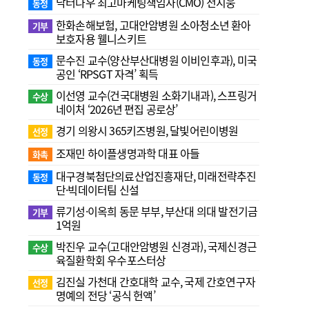
닥터나우 최고마케팅책임자(CMO) 전지웅
동정
한화손해보험, 고대안암병원 소아청소년 환아
기부
보호자용 웰니스키트
문수진 교수( 양산부산대병원 이비인후과), 미국
동정
공인 ‘RPSGT 자격’ 획득
이선영 교수(건국대병원 소화기내과), 스프링거
수상
네이처 ‘2026년 편집 공로상’
경기 의왕시 365키즈병원, 달빛어린이병원
선정
조재민 하이플생명과학 대표 아들
화촉
대구경북첨단의료산업진흥재단, 미래전략추진
동정
단·빅데이터팀 신설
류기성·이옥희 동문 부부, 부산대 의대 발전기금
기부
1억원
박진우 교수(고대안암병원 신경과), 국제신경근
수상
육질환학회 우수포스터상
김진실 가천대 간호대학 교수, 국제 간호연구자
선정
명예의 전당 ‘공식 헌액’