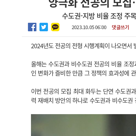
양극화 전공의 모집
2026년 하반기 인턴 모집
고객센터
회사소개
법적고지
수도권-지방 비율 조정 주
마취통증의학과 임기제 임상의사 채용
2023.10.05 06:00
댓글쓰기
2024년도 전공의 전형 시행계획이 나오면서
올해는 수도권과 비수도권 전공의 비율 조정과
인 변화가 즐비한 만큼 그 정책의 효과성에 
이번 전공의 모집 최대 화두는 단연 수도권과
력 재배치 방안의 하나로 수도권과 비수도권 