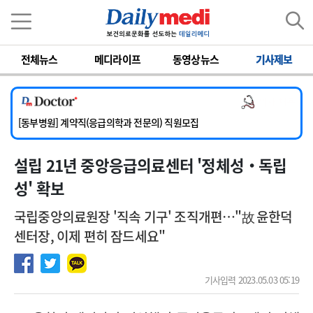
이름
비밀번호
전체뉴스
메디라이프
동영상뉴스
기사제보
[서울아산병원] 2026년 하반기 인턴 모집
[영남대학교의료원] 마취통증의학과 임기제 임상의사 채용
의사 채용
[충남대학교병원] 소아청소년과(소아응급전담) 계약직 의사 공개채용
[동부병원] 계약직(응급의학과 전문의) 직원모집
[이대목동병원] 하반기 전공의(레지던트1년차) 모집
설립 21년 중앙응급의료센터 '정체성‧독립
[서울아산병원] 2026년 하반기 인턴 모집
[영남대학교의료원] 마취통증의학과 임기제 임상의사 채용
성' 확보
국립중앙의료원장 '직속 기구' 조직개편 …"故 윤한덕
센터장, 이제 편히 잠드세요"
기사입력 2023.05.03 05:19