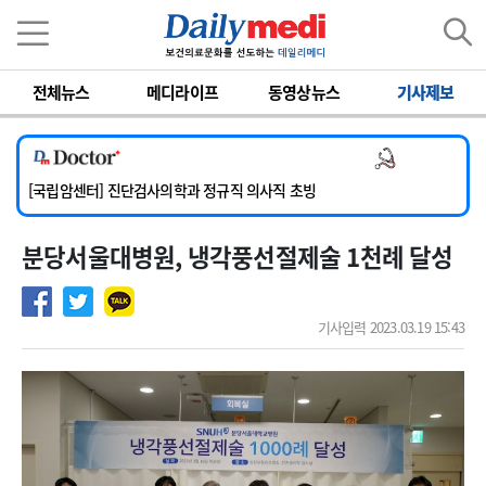
이름
비밀번호
전체뉴스
메디라이프
동영상뉴스
기사제보
[서울아산병원] 2026년 하반기 인턴 모집
[명지병원] 하반기 전공의(인턴) 모집
의사 채용
[동국대학교 경주병원] 내과(소화기, 심장, 내분비), 소아청소년과, 외과, 심장혈관흉부외과, 이비인후과, 병리과 교원 초빙
[국립암센터] 진단검사의학과 정규직 의사직 초빙
[인제대학교해운대백병원] 치과 진료교수 모집 공고
분당서울대병원, 냉각풍선절제술 1천례 달성
[서울아산병원] 2026년 하반기 인턴 모집
[명지병원] 하반기 전공의(인턴) 모집
기사입력 2023.03.19 15:43