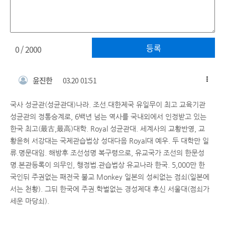
등록
0
/ 2000
윤진한
03.20 01:51
국사 성균관(성균관대)나라. 조선.대한제국 유일무이 최고 교육기관
성균관의 정통승계로, 6백년 넘는 역사를 국내외에서 인정받고 있는
한국 최고(最古,最高)대학. Royal 성균관대. 세계사의 교황반영, 교
황윤허 서강대는 국제관습법상 성대다음 Royal대 예우. 두 대학만 일
류.명문대임. 해방후 조선성명 복구령으로, 유교국가 조선의 한문성
명.본관등록이 의무인, 행정법.관습법상 유교나라 한국. 5,000만 한
국인뒤 주권없는 패전국 불교 Monkey 일본의 성씨없는 점쇠(일본에
서는 천황). 그뒤 한국에 주권.학벌없는 경성제대 후신 서울대(점쇠가
세운 마당쇠).