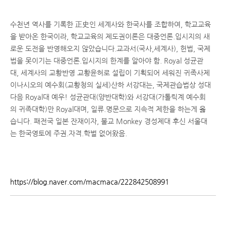
수천년 역사를 기록한 正史인 세계사와 한국사를 조합하여, 학교교육
을 받아온 한국이라, 학교교육의 제도권이론은 대중언론.입시지의 새
로운 도전을 반영해오지 않았습니다.교과서(국사,세계사), 헌법, 국제
법을 못이기는 대중언론.입시지의 한계를 알아야 함. Royal 성균관
대, 세계사의 교황반영 교황윤허로 설립이 기획되어 세워진 귀족사제
이나시오의 예수회(교황청의 실세)산하 서강대는, 국제관습법상 성대
다음 Royal대 예우! 성균관대(양반대학)와 서강대(가톨릭계 예수회
의 귀족대학)만 Royal대며, 일류.명문으로 지속적 제한을 하는게 옳
습니다. 패전국 일본 잔재이자, 불교 Monkey 경성제대 후신 서울대
는 한국영토에 주권.자격.학벌 없어왔음.
https://blog.naver.com/macmaca/222842508991