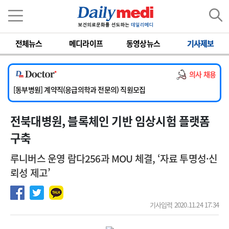
이름
비밀번호
전체뉴스
메디라이프
동영상뉴스
기사제보
[서울아산병원] 2026년 하반기 인턴 모집
[영남대학교의료원] 마취통증의학과 임기제 임상의사 채용
의사 채용
[충남대학교병원] 소아청소년과(소아응급전담) 계약직 의사 공개채용
[동부병원] 계약직(응급의학과 전문의) 직원모집
[이대목동병원] 하반기 전공의(레지던트1년차) 모집
전북대병원, 블록체인 기반 임상시험 플랫폼
[서울아산병원] 2026년 하반기 인턴 모집
[영남대학교의료원] 마취통증의학과 임기제 임상의사 채용
구축
루니버스 운영 람다256과 MOU 체결, ‘자료 투명성·신
뢰성 제고’
기사입력 2020.11.24 17:34