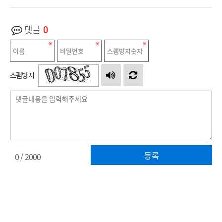
댓글
0
스팸방지
등록
0
/ 2000