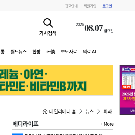
광고안내
회원가입
로그인
|
|
08.07
2026
금요일
기사검색
유통
월드뉴스
한방
e-談
보도자료
의료 AI
지침·기준·평가
약제급여 심사 결과
데일리메디 홈
뉴스
치과
메디라이프
+ More