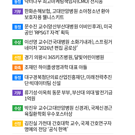
닥터나우 최고마케팅책임자(CMO) 전지웅
동정
한화손해보험, 고대안암병원 소아청소년 환아
기부
보호자용 웰니스키트
문수진 교수( 양산부산대병원 이비인후과), 미국
동정
공인 ‘RPSGT 자격’ 획득
이선영 교수(건국대병원 소화기내과), 스프링거
수상
네이처 ‘2026년 편집 공로상’
경기 의왕시 365키즈병원, 달빛어린이병원
선정
조재민 하이플생명과학 대표 아들
화촉
대구경북첨단의료산업진흥재단, 미래전략추진
동정
단·빅데이터팀 신설
류기성·이옥희 동문 부부, 부산대 의대 발전기금
기부
1억원
박진우 교수(고대안암병원 신경과), 국제신경근
수상
육질환학회 우수포스터상
김진실 가천대 간호대학 교수, 국제 간호연구자
선정
명예의 전당 ‘공식 헌액’