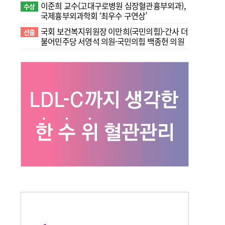
이준희 교수(고대구로병원 심장혈관흉부외과),
수상
국제흉부외과학회 ‘최우수 구연상’
국회 보건복지위원장 이만희(국민의힘)-간사 더
선출
불어민주당 서영석 의원·국민의힘 백종헌 의원