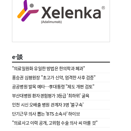
e-談
"의료일원화 유일한 방법은 한의학과 폐과"
홍승권 심평원장 " 초고가 신약, 엄격한 사후 검증"
공공병원 발목 예타…李대통령 "제도 개편 검토"
부산대병원 환자경험평가 3등급 '최하위' 굴욕
인천 시신 오배출 병원 관계자 3명 '불구속'
단기근무 의사 뽑는 'BTS 소속사' 하이브
"의료사고 이력 공개, 고위험 수술 의사 씨 마를 것"