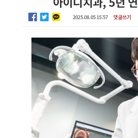
아이디치과, 5년 연
2026년 하반기 인턴 모집
고객센터
회사소개
법적고지
마취통증의학과 임기제 임상의사 채용
2025.08.05 15:57
댓글쓰기