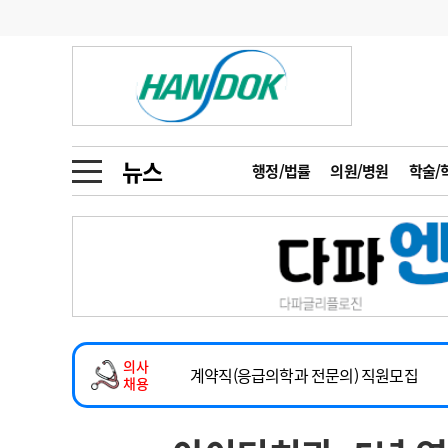
기부
모집
메디인포
인사
부음
오피니언
칼럼
건강정보
금주의 검색어
인물
초대석
피플
뉴스
행정/법률
의원/병원
학술/
1
의사인력 수급 추
동영상뉴스
2
성분명 처방
2026년 하반기 인턴 모집
포토뉴스
포토뉴스
3
AI의료
마취통증의학과 임기제 임상의사 채용
4
전공의 모집 결과
메디 Hospital
지역병원
중소병원
소아청소년과(소아응급전담) 계약직 의사
5
의사국시 합격률
의사
인포메이션
행정처분
판례
계약직(응급의학과 전문의) 직원모집
채용
하반기 전공의(레지던트1년차) 모집
학회·연수강좌
학회/연수강좌
행사