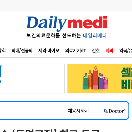
변경
사고
수첩
학회
의대/전공의
제약·바이오
의료기기/IT
간호
치과
약국/
계
6
관리급여 실시
7
지필공 지원책
~2026-08-31
8
수련환경 개선
채용시까지
9
의과대학 입시
 공개채용
채용시까지
10
약가인하
유권해석
정책/통계
공시
채용시까지
~2026-08-15