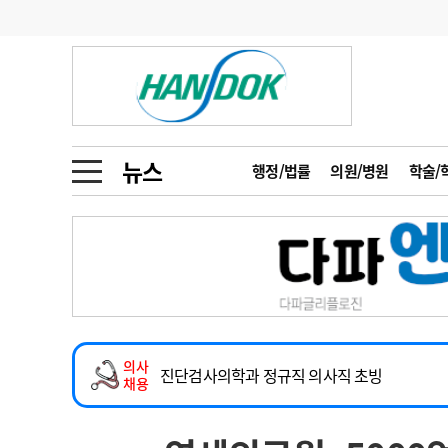
기부
모집
메디인포
인사
부음
오피니언
칼럼
건강정보
금주의 검색어
인물
초대석
피플
뉴스
행정/법률
의원/병원
학술/
1
의사인력 수급 추
동영상뉴스
2
성분명 처방
2026년 하반기 인턴 모집
포토뉴스
포토뉴스
3
AI의료
하반기 전공의(인턴) 모집
4
전공의 모집 결과
메디 Hospital
지역병원
중소병원
내과(소화기, 심장, 내분비), 소아청소년과, 
5
의사국시 합격률
의사
인포메이션
행정처분
판례
진단검사의학과 정규직 의사직 초빙
채용
치과 진료교수 모집 공고
학회·연수강좌
학회/연수강좌
행사