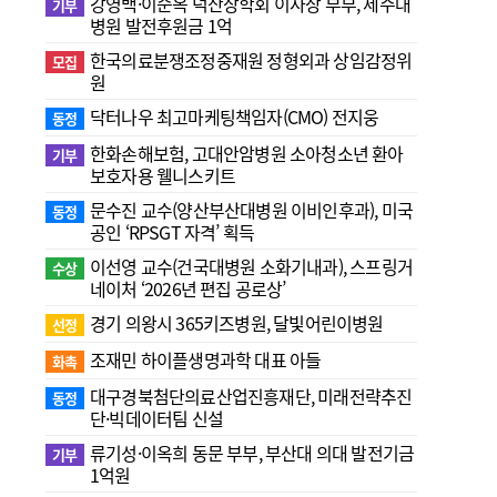
강영백·이순옥 덕산장학회 이사장 부부, 제주대
기부
병원 발전후원금 1억
한국의료분쟁조정중재원 정형외과 상임감정위
모집
원
닥터나우 최고마케팅책임자(CMO) 전지웅
동정
한화손해보험, 고대안암병원 소아청소년 환아
기부
보호자용 웰니스키트
문수진 교수( 양산부산대병원 이비인후과), 미국
동정
공인 ‘RPSGT 자격’ 획득
이선영 교수(건국대병원 소화기내과), 스프링거
수상
네이처 ‘2026년 편집 공로상’
경기 의왕시 365키즈병원, 달빛어린이병원
선정
조재민 하이플생명과학 대표 아들
화촉
대구경북첨단의료산업진흥재단, 미래전략추진
동정
단·빅데이터팀 신설
류기성·이옥희 동문 부부, 부산대 의대 발전기금
기부
1억원