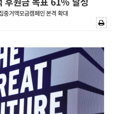
억 후원금 목표 61% 달성
~2026-08-31
광고안내
…집중거액모금캠페인 본격 확대
채용시까지