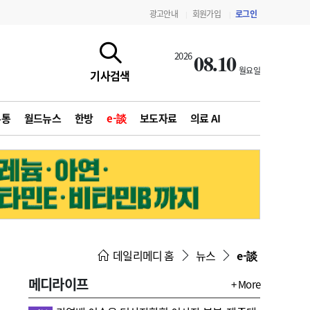
광고안내
회원가입
로그인
|
|
08.10
2026
월요일
기사검색
유통
월드뉴스
한방
e-談
보도자료
의료 AI
지침·기준·평가
약제급여 심사 결과
데일리메디 홈
뉴스
e-談
메디라이프
+ More