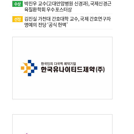
박진우 교수(고대안암병원 신경과), 국제신경근
수상
육질환학회 우수포스터상
김진실 가천대 간호대학 교수, 국제 간호연구자
선정
명예의 전당 ‘공식 헌액’