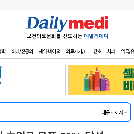
변경
사고
수첩
학회
의대/전공의
제약·바이오
의료기기/IT
간호
치과
약국/
계
6
관리급여 실시
7
지필공 지원책
~2026-08-31
8
수련환경 개선
채용시까지
9
의과대학 입시
외과, 심장혈관흉부외과, 이비인후과, 병리과 교원 초빙
채용시까지
10
약가인하
유권해석
정책/통계
공시
채용시까지
~2026-08-15