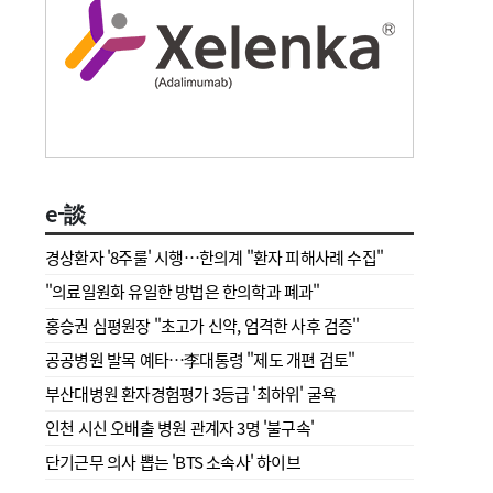
e-談
경상환자 '8주룰' 시행…한의계 "환자 피해사례 수집"
"의료일원화 유일한 방법은 한의학과 폐과"
홍승권 심평원장 " 초고가 신약, 엄격한 사후 검증"
공공병원 발목 예타…李대통령 "제도 개편 검토"
부산대병원 환자경험평가 3등급 '최하위' 굴욕
인천 시신 오배출 병원 관계자 3명 '불구속'
단기근무 의사 뽑는 'BTS 소속사' 하이브