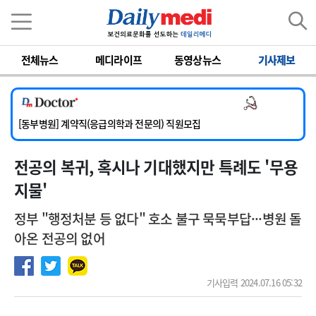
이름
비밀번호
전체뉴스
메디라이프
동영상뉴스
기사제보
[서울아산병원] 2026년 하반기 인턴 모집
[영남대학교의료원] 마취통증의학과 임기제 임상의사 채용
의사 채용
[충남대학교병원] 소아청소년과(소아응급전담) 계약직 의사 공개채용
[동부병원] 계약직(응급의학과 전문의) 직원모집
[이대목동병원] 하반기 전공의(레지던트1년차) 모집
전공의 복귀, 혹시나 기대했지만 특례도 '무용
[서울아산병원] 2026년 하반기 인턴 모집
[영남대학교의료원] 마취통증의학과 임기제 임상의사 채용
지물'
정부 "행정처분 등 없다" 호소 불구 묵묵부답···병원 돌
아온 전공의 없어
기사입력 2024.07.16 05:32