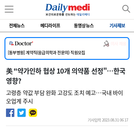
이름
비밀번호
전체뉴스
메디라이프
동영상뉴스
기사제보
[서울아산병원] 2026년 하반기 인턴 모집
[영남대학교의료원] 마취통증의학과 임기제 임상의사 채용
의사 채용
[충남대학교병원] 소아청소년과(소아응급전담) 계약직 의사 공개채용
[동부병원] 계약직(응급의학과 전문의) 직원모집
[이대목동병원] 하반기 전공의(레지던트1년차) 모집
美 "약가인하 협상 10개 의약품 선정"…한국
[서울아산병원] 2026년 하반기 인턴 모집
[영남대학교의료원] 마취통증의학과 임기제 임상의사 채용
영향?
고령층 약값 부담 완화 고강도 조치 예고…국내 바이
오업계 주시
기사입력 2023.08.31 06:17